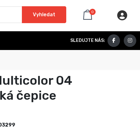
0
Vyhledat
SLEDUJTE NÁS:
Multicolor 04
ká čepice
03299