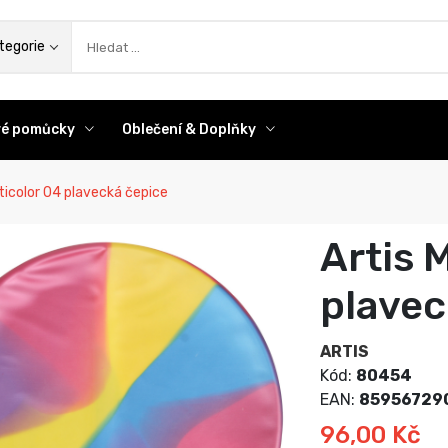
az
tegorie
ové pomůcky
Oblečení & Doplňky
ticolor 04 plavecká čepice
Artis 
plavec
ARTIS
Kód:
80454
EAN:
85956729
96,00 Kč