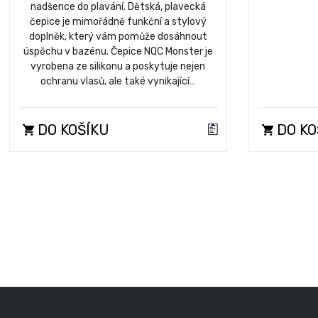
nadšence do plavání. Dětská, plavecká
čepice je mimořádně funkční a stylový
doplněk, který vám pomůže dosáhnout
úspěchu v bazénu. Čepice NQC Monster je
vyrobena ze silikonu a poskytuje nejen
ochranu vlasů, ale také vynikající…
DO KOŠÍKU
DO KO