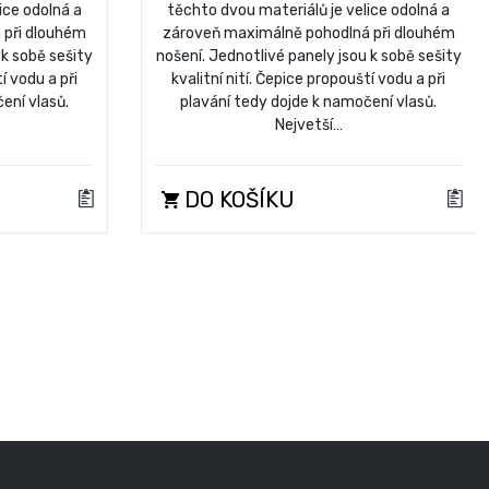
ice odolná a
těchto dvou materiálů je velice odolná a
 při dlouhém
zároveň maximálně pohodlná při dlouhém
 k sobě sešity
nošení. Jednotlivé panely jsou k sobě sešity
í vodu a při
kvalitní nití. Čepice propouští vodu a při
ení vlasů.
plavání tedy dojde k namočení vlasů.
Nejvetší…
DO KOŠÍKU