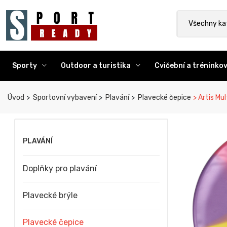
Sport Ready
Vyhledat výr
Všechny ka
Sporty
Outdoor a turistika
Cvičební a trénink
Úvod
Sportovní vybavení
Plavání
Plavecké čepice
Artis Mul
PLAVÁNÍ
Doplňky pro plavání
Plavecké brýle
Plavecké čepice