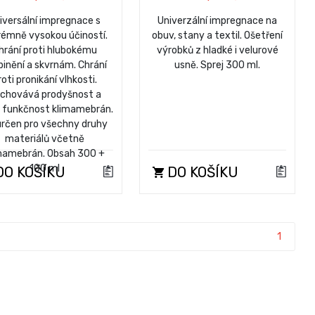
iversální impregnace s
Univerzální impregnace na
rémně vysokou účiností.
obuv, stany a textil. Ošetření
hrání proti hlubokému
výrobků z hladké i velurové
pinění a skvrnám. Chrání
usně. Sprej 300 ml.
roti pronikání vlhkosti.
chovává prodyšnost a
 funkčnost klimamebrán.
určen pro všechny druhy
materiálů včetně
mamebrán. Obsah 300 +
100 ml
O KOŠÍKU
DO KOŠÍKU
1