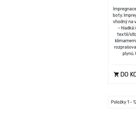
Impregnace 
boty. Impre
vhodný na 
- hladká 
textil/síť
klimamemb
rozprašov
plynů.
DO K
Položky 1 - 1