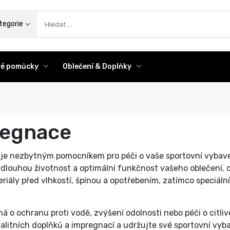
az
tegorie
ové pomůcky
Oblečení & Doplňky
regnace
je nezbytným pomocníkem pro péči o vaše sportovní vybavení
tí dlouhou životnost a optimální funkčnost vašeho oblečení,
riály před vlhkostí, špínou a opotřebením, zatímco speciální
ná o ochranu proti vodě, zvýšení odolnosti nebo péči o citliv
alitních doplňků a impregnací a udržujte své sportovní vyb