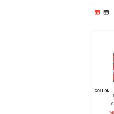
COLLONIL
C
14