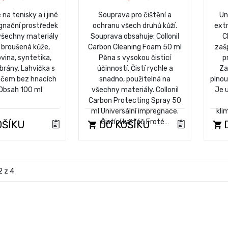
na tenisky a i jiné
Souprava pro čištění a
Un
gnační prostředek
ochranu všech druhů kůží.
ext
všechny materiály
Souprava obsahuje: Collonil
C
i broušená kůže,
Carbon Cleaning Foam 50 ml
zaš
ovina, syntetika,
Pěna s vysokou čisticí
p
rány. Lahvička s
účinností. Čistí rychle a
Za
ačem bez hnacích
snadno, použitelná na
plnou
 Obsah 100 ml
všechny materiály. Collonil
Je 
Carbon Protecting Spray 50
ml Universální impregnace.
kli
Čistící kartáč Froté…
OŠÍKU
DO KOŠÍKU
D
2 z 4