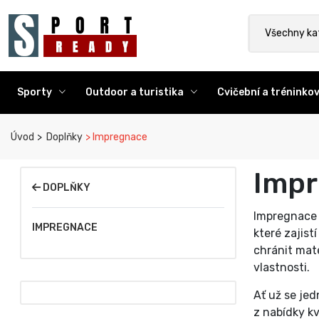
Sport Ready
Vyhledat výr
Všechny ka
Sporty
Outdoor a turistika
Cvičební a trénink
Úvod
Doplňky
Impregnace
Imp
DOPLŇKY
Impregnace 
IMPREGNACE
které zajis
chránit mate
vlastnosti.
Ať už se jed
z nabídky kv