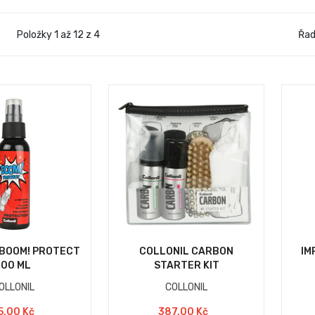
Položky 1 až 12 z 4
Řad
 BOOM! PROTECT
COLLONIL CARBON
IM
100 ML
STARTER KIT
OLLONIL
COLLONIL
5,00 Kč
387,00 Kč