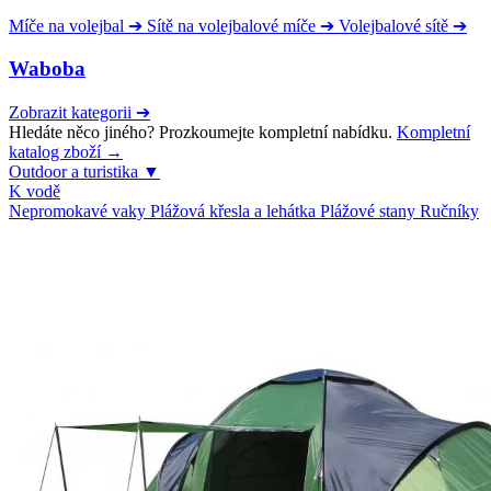
Míče na volejbal
➔
Sítě na volejbalové míče
➔
Volejbalové sítě
➔
Waboba
Zobrazit kategorii
➔
Hledáte něco jiného? Prozkoumejte kompletní nabídku.
Kompletní
katalog zboží →
Outdoor a turistika
▼
K vodě
Nepromokavé vaky
Plážová křesla a lehátka
Plážové stany
Ručníky