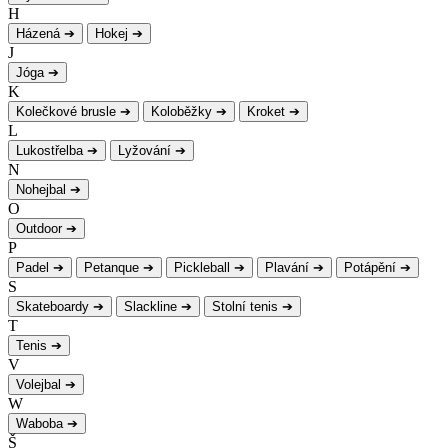
H
Házená
➔
Hokej
➔
J
Jóga
➔
K
Kolečkové brusle
➔
Koloběžky
➔
Kroket
➔
L
Lukostřelba
➔
Lyžování
➔
N
Nohejbal
➔
O
Outdoor
➔
P
Padel
➔
Petanque
➔
Pickleball
➔
Plavání
➔
Potápění
➔
S
Skateboardy
➔
Slackline
➔
Stolní tenis
➔
T
Tenis
➔
V
Volejbal
➔
W
Waboba
➔
Š