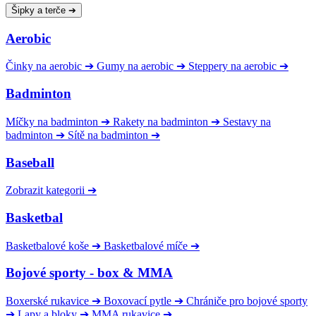
Šipky a terče
➔
Aerobic
Činky na aerobic
➔
Gumy na aerobic
➔
Steppery na aerobic
➔
Badminton
Míčky na badminton
➔
Rakety na badminton
➔
Sestavy na
badminton
➔
Sítě na badminton
➔
Baseball
Zobrazit kategorii
➔
Basketbal
Basketbalové koše
➔
Basketbalové míče
➔
Bojové sporty - box & MMA
Boxerské rukavice
➔
Boxovací pytle
➔
Chrániče pro bojové sporty
➔
Lapy a bloky
➔
MMA rukavice
➔