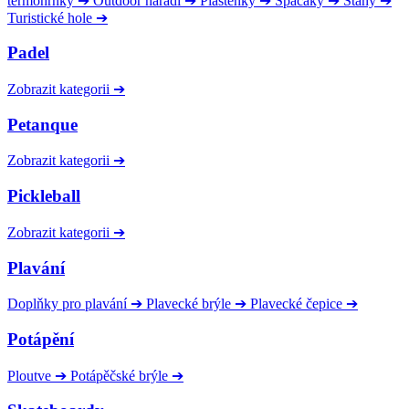
termohrnky
➔
Outdoor nářadí
➔
Pláštěnky
➔
Spacáky
➔
Stany
➔
Turistické hole
➔
Padel
Zobrazit kategorii
➔
Petanque
Zobrazit kategorii
➔
Pickleball
Zobrazit kategorii
➔
Plavání
Doplňky pro plavání
➔
Plavecké brýle
➔
Plavecké čepice
➔
Potápění
Ploutve
➔
Potápěčské brýle
➔