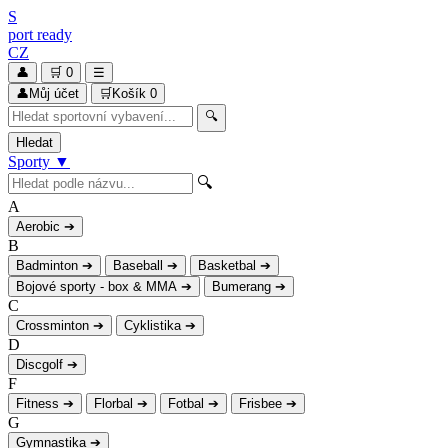
S
port
ready
CZ
👤
🛒
0
☰
👤
Můj účet
🛒
Košík
0
🔍
Hledat
Sporty
▼
🔍
A
Aerobic
➔
B
Badminton
➔
Baseball
➔
Basketbal
➔
Bojové sporty - box & MMA
➔
Bumerang
➔
C
Crossminton
➔
Cyklistika
➔
D
Discgolf
➔
F
Fitness
➔
Florbal
➔
Fotbal
➔
Frisbee
➔
G
Gymnastika
➔