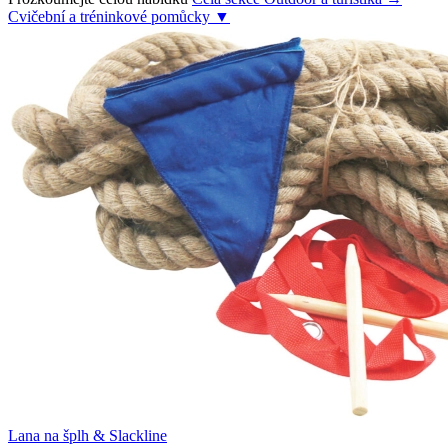
Cvičební a tréninkové pomůcky
▼
Lana na šplh & Slackline