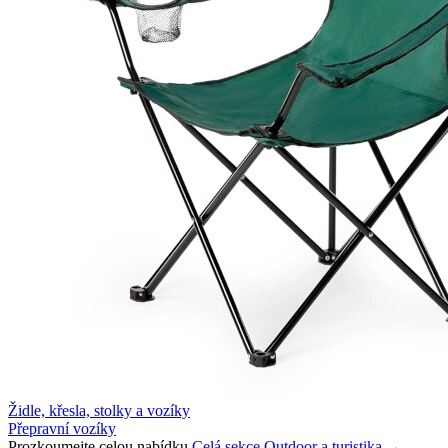
Židle, křesla, stolky a vozíky
Přepravní vozíky
Prozkoumejte celou nabídku
Celá sekce Outdoor a turistika →