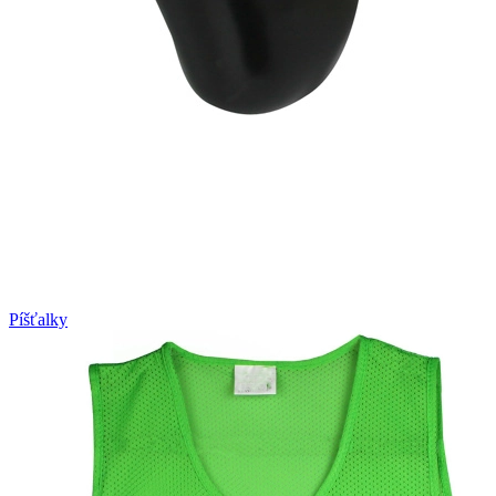
Píšťalky