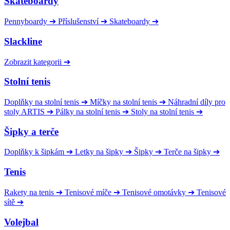
Skateboardy
Pennyboardy
➔
Příslušenství
➔
Skateboardy
➔
Slackline
Zobrazit kategorii
➔
Stolní tenis
Doplňky na stolní tenis
➔
Míčky na stolní tenis
➔
Náhradní díly pro
stoly ARTIS
➔
Pálky na stolní tenis
➔
Stoly na stolní tenis
➔
Šipky a terče
Doplňky k šipkám
➔
Letky na šipky
➔
Šipky
➔
Terče na šipky
➔
Tenis
Rakety na tenis
➔
Tenisové míče
➔
Tenisové omotávky
➔
Tenisové
sítě
➔
Volejbal