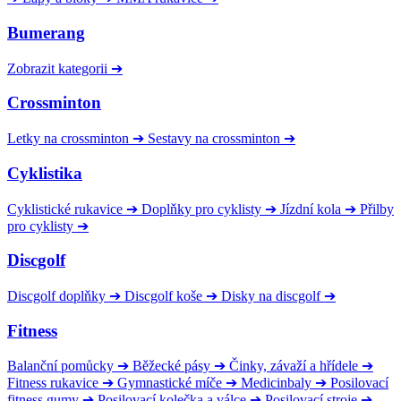
Bumerang
Zobrazit kategorii
➔
Crossminton
Letky na crossminton
➔
Sestavy na crossminton
➔
Cyklistika
Cyklistické rukavice
➔
Doplňky pro cyklisty
➔
Jízdní kola
➔
Přilby
pro cyklisty
➔
Discgolf
Discgolf doplňky
➔
Discgolf koše
➔
Disky na discgolf
➔
Fitness
Balanční pomůcky
➔
Běžecké pásy
➔
Činky, závaží a hřídele
➔
Fitness rukavice
➔
Gymnastické míče
➔
Medicinbaly
➔
Posilovací
fitness gumy
➔
Posilovací kolečka a válce
➔
Posilovací stroje
➔