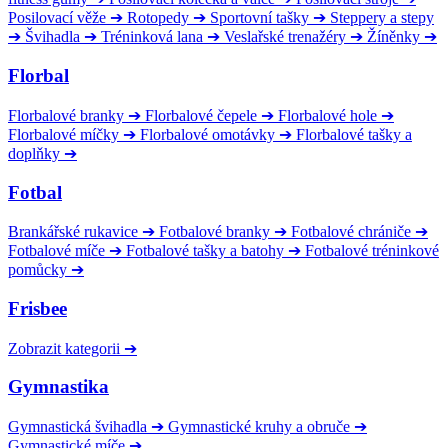
Posilovací věže
➔
Rotopedy
➔
Sportovní tašky
➔
Steppery a stepy
➔
Švihadla
➔
Tréninková lana
➔
Veslařské trenažéry
➔
Žíněnky
➔
Florbal
Florbalové branky
➔
Florbalové čepele
➔
Florbalové hole
➔
Florbalové míčky
➔
Florbalové omotávky
➔
Florbalové tašky a
doplňky
➔
Fotbal
Brankářské rukavice
➔
Fotbalové branky
➔
Fotbalové chrániče
➔
Fotbalové míče
➔
Fotbalové tašky a batohy
➔
Fotbalové tréninkové
pomůcky
➔
Frisbee
Zobrazit kategorii
➔
Gymnastika
Gymnastická švihadla
➔
Gymnastické kruhy a obruče
➔
Gymnastické míče
➔