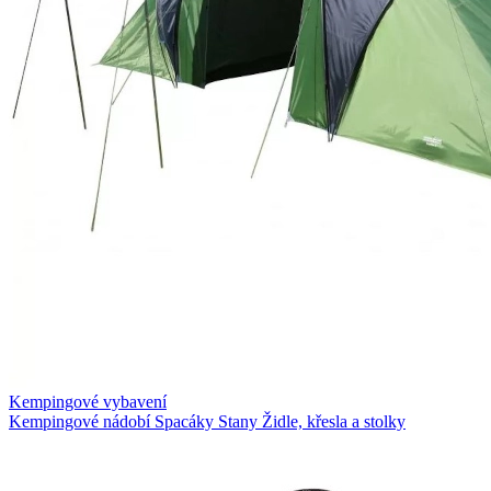
Kempingové vybavení
Kempingové nádobí
Spacáky
Stany
Židle, křesla a stolky