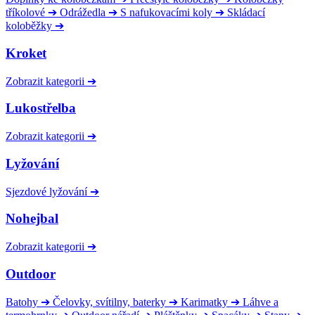
tříkolové
➔
Odrážedla
➔
S nafukovacími koly
➔
Skládací
koloběžky
➔
Kroket
Zobrazit kategorii
➔
Lukostřelba
Zobrazit kategorii
➔
Lyžování
Sjezdové lyžování
➔
Nohejbal
Zobrazit kategorii
➔
Outdoor
Batohy
➔
Čelovky, svítilny, baterky
➔
Karimatky
➔
Láhve a