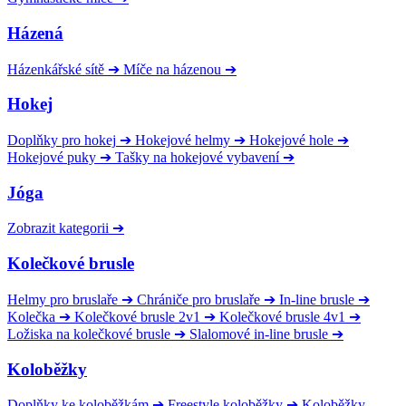
Házená
Házenkářské sítě
➔
Míče na házenou
➔
Hokej
Doplňky pro hokej
➔
Hokejové helmy
➔
Hokejové hole
➔
Hokejové puky
➔
Tašky na hokejové vybavení
➔
Jóga
Zobrazit kategorii
➔
Kolečkové brusle
Helmy pro bruslaře
➔
Chrániče pro bruslaře
➔
In-line brusle
➔
Kolečka
➔
Kolečkové brusle 2v1
➔
Kolečkové brusle 4v1
➔
Ložiska na kolečkové brusle
➔
Slalomové in-line brusle
➔
Koloběžky
Doplňky ke koloběžkám
➔
Freestyle koloběžky
➔
Koloběžky