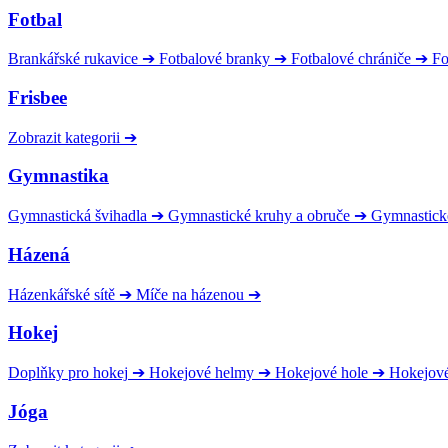
Fotbal
Brankářské rukavice
➔
Fotbalové branky
➔
Fotbalové chrániče
➔
Fo
Frisbee
Zobrazit kategorii
➔
Gymnastika
Gymnastická švihadla
➔
Gymnastické kruhy a obruče
➔
Gymnastick
Házená
Házenkářské sítě
➔
Míče na házenou
➔
Hokej
Doplňky pro hokej
➔
Hokejové helmy
➔
Hokejové hole
➔
Hokejov
Jóga