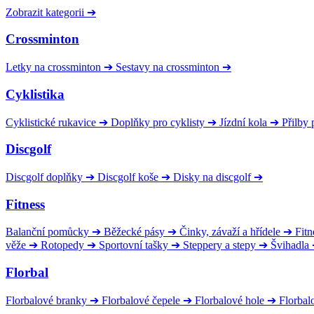
Zobrazit kategorii
➔
Crossminton
Letky na crossminton
➔
Sestavy na crossminton
➔
Cyklistika
Cyklistické rukavice
➔
Doplňky pro cyklisty
➔
Jízdní kola
➔
Přilby 
Discgolf
Discgolf doplňky
➔
Discgolf koše
➔
Disky na discgolf
➔
Fitness
Balanční pomůcky
➔
Běžecké pásy
➔
Činky, závaží a hřídele
➔
Fitn
věže
➔
Rotopedy
➔
Sportovní tašky
➔
Steppery a stepy
➔
Švihadla
Florbal
Florbalové branky
➔
Florbalové čepele
➔
Florbalové hole
➔
Florbal