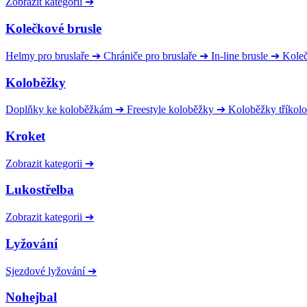
Zobrazit kategorii
➔
Kolečkové brusle
Helmy pro bruslaře
➔
Chrániče pro bruslaře
➔
In-line brusle
➔
Kole
Koloběžky
Doplňky ke koloběžkám
➔
Freestyle koloběžky
➔
Koloběžky tříkol
Kroket
Zobrazit kategorii
➔
Lukostřelba
Zobrazit kategorii
➔
Lyžování
Sjezdové lyžování
➔
Nohejbal