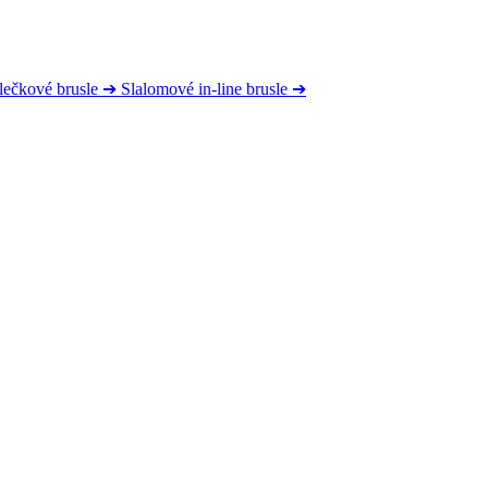
lečkové brusle
➔
Slalomové in-line brusle
➔