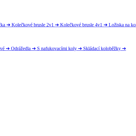
čka
➔
Kolečkové brusle 2v1
➔
Kolečkové brusle 4v1
➔
Ložiska na ko
ové
➔
Odrážedla
➔
S nafukovacími koly
➔
Skládací koloběžky
➔