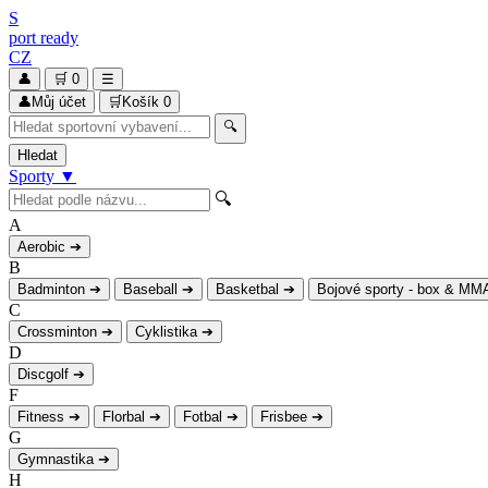
S
port
ready
CZ
👤
🛒
0
☰
👤
Můj účet
🛒
Košík
0
🔍
Hledat
Sporty
▼
🔍
A
Aerobic
➔
B
Badminton
➔
Baseball
➔
Basketbal
➔
Bojové sporty - box & MM
C
Crossminton
➔
Cyklistika
➔
D
Discgolf
➔
F
Fitness
➔
Florbal
➔
Fotbal
➔
Frisbee
➔
G
Gymnastika
➔
H