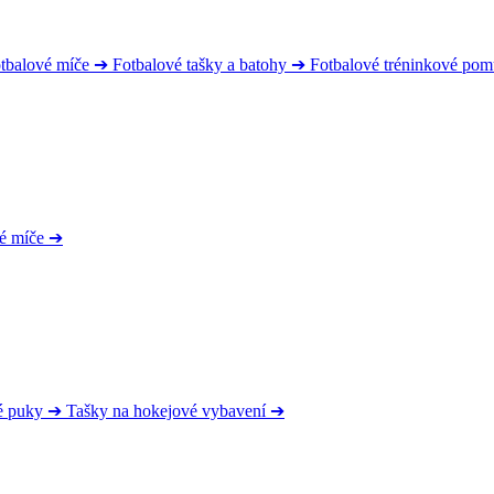
tbalové míče
➔
Fotbalové tašky a batohy
➔
Fotbalové tréninkové po
é míče
➔
é puky
➔
Tašky na hokejové vybavení
➔