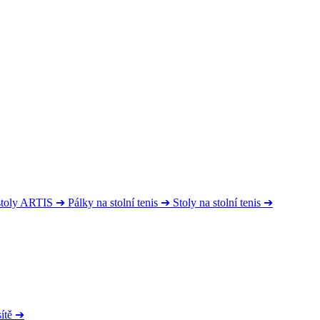
 stoly ARTIS
➔
Pálky na stolní tenis
➔
Stoly na stolní tenis
➔
ítě
➔