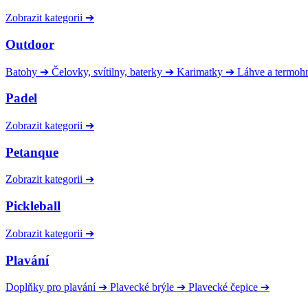
Zobrazit kategorii
➔
Outdoor
Batohy
➔
Čelovky, svítilny, baterky
➔
Karimatky
➔
Láhve a termoh
Padel
Zobrazit kategorii
➔
Petanque
Zobrazit kategorii
➔
Pickleball
Zobrazit kategorii
➔
Plavání
Doplňky pro plavání
➔
Plavecké brýle
➔
Plavecké čepice
➔