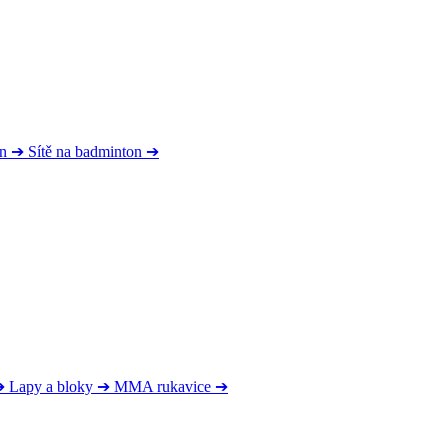
on
➔
Sítě na badminton
➔
➔
Lapy a bloky
➔
MMA rukavice
➔