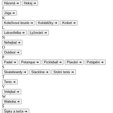
Házená
➔
Hokej
➔
J
Jóga
➔
K
Kolečkové brusle
➔
Koloběžky
➔
Kroket
➔
L
Lukostřelba
➔
Lyžování
➔
N
Nohejbal
➔
O
Outdoor
➔
P
Padel
➔
Petanque
➔
Pickleball
➔
Plavání
➔
Potápění
➔
S
Skateboardy
➔
Slackline
➔
Stolní tenis
➔
T
Tenis
➔
V
Volejbal
➔
W
Waboba
➔
Š
Šipky a terče
➔