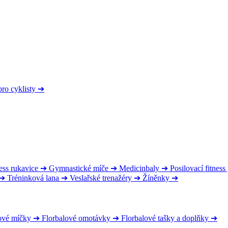
pro cyklisty
➔
ess rukavice
➔
Gymnastické míče
➔
Medicinbaly
➔
Posilovací fitnes
➔
Tréninková lana
➔
Veslařské trenažéry
➔
Žíněnky
➔
ové míčky
➔
Florbalové omotávky
➔
Florbalové tašky a doplňky
➔