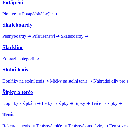
Potápění
Ploutve
➔
Potápěčské brýle
➔
Skateboardy
Pennyboardy
➔
Příslušenství
➔
Skateboardy
➔
Slackline
Zobrazit kategorii
➔
Stolní tenis
Doplňky na stolní tenis
➔
Míčky na stolní tenis
➔
Náhradní díly pro
Šipky a terče
Doplňky k šipkám
➔
Letky na šipky
➔
Šipky
➔
Terče na šipky
➔
Tenis
Rakety na tenis
➔
Tenisové míče
➔
Tenisové omotávky
➔
Tenisové s