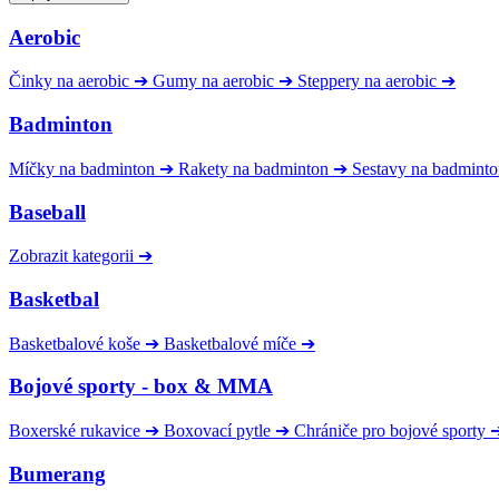
Aerobic
Činky na aerobic
➔
Gumy na aerobic
➔
Steppery na aerobic
➔
Badminton
Míčky na badminton
➔
Rakety na badminton
➔
Sestavy na badmint
Baseball
Zobrazit kategorii
➔
Basketbal
Basketbalové koše
➔
Basketbalové míče
➔
Bojové sporty - box & MMA
Boxerské rukavice
➔
Boxovací pytle
➔
Chrániče pro bojové sporty
Bumerang