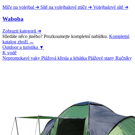
Míče na volejbal
➔
Sítě na volejbalové míče
➔
Volejbalové sítě
➔
Waboba
Zobrazit kategorii
➔
Hledáte něco jiného? Prozkoumejte kompletní nabídku.
Kompletní
katalog zboží →
Outdoor a turistika
▼
K vodě
Nepromokavé vaky
Plážová křesla a lehátka
Plážové stany
Ručníky