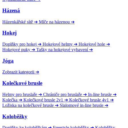
Házená
Házenkářské sítě
➔
Míče na házenou
➔
Hokej
Doplňky pro hokej
➔
Hokejové helmy
➔
Hokejové hole
➔
Hokejové puky
➔
Tašky na hokejové vybavení
➔
Jóga
Zobrazit kategorii
➔
Kolečkové brusle
Helmy pro bruslaře
➔
Chrániče pro bruslaře
➔
In-line brusle
➔
Kolečka
➔
Kolečkové brusle 2v1
➔
Kolečkové brusle 4v1
➔
Ložiska na kolečkové brusle
➔
Slalomové in-line brusle
➔
Koloběžky
Doplňky ke koloběžkám
➔
Freestyle koloběžky
➔
Koloběžky