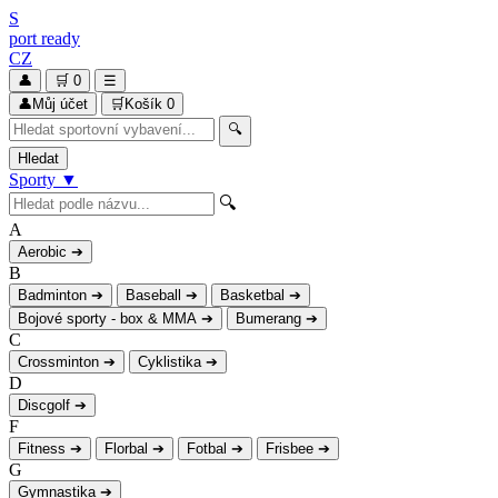
S
port
ready
CZ
👤
🛒
0
☰
👤
Můj účet
🛒
Košík
0
🔍
Hledat
Sporty
▼
🔍
A
Aerobic
➔
B
Badminton
➔
Baseball
➔
Basketbal
➔
Bojové sporty - box & MMA
➔
Bumerang
➔
C
Crossminton
➔
Cyklistika
➔
D
Discgolf
➔
F
Fitness
➔
Florbal
➔
Fotbal
➔
Frisbee
➔
G
Gymnastika
➔