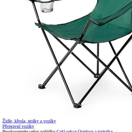
Židle, křesla, stolky a vozíky
Přepravní vozíky
Prozkoumejte celou nabídku
Celá sekce Outdoor a turistika →