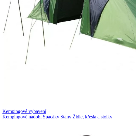
Kempingové vybavení
Kempingové nádobí
Spacáky
Stany
Židle, křesla a stolky