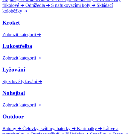
tříkolové
➔
Odrážedla
➔
S nafukovacími koly
➔
Skládací
koloběžky
➔
Kroket
Zobrazit kategorii
➔
Lukostřelba
Zobrazit kategorii
➔
Lyžování
Sjezdové lyžování
➔
Nohejbal
Zobrazit kategorii
➔
Outdoor
Batohy
➔
Čelovky, svítilny, baterky
➔
Karimatky
➔
Láhve a