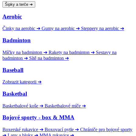
Šipky a terče
➔
Aerobic
Činky na aerobic
➔
Gumy na aerobic
➔
Steppery na aerobic
➔
Badminton
Míčky na badminton
➔
Rakety na badminton
➔
Sestavy na
badminton
➔
Sítě na badminton
➔
Baseball
Zobrazit kategorii
➔
Basketbal
Basketbalové koše
➔
Basketbalové míče
➔
Bojové sporty - box & MMA
Boxerské rukavice
➔
Boxovací pytle
➔
Chrániče pro bojové sporty
➔
Lapy a bloky
➔
MMA rukavice
➔