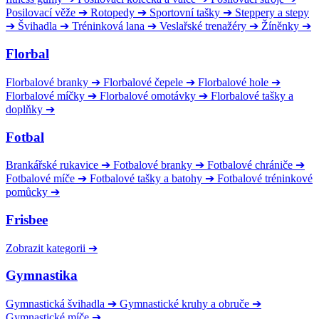
Posilovací věže
➔
Rotopedy
➔
Sportovní tašky
➔
Steppery a stepy
➔
Švihadla
➔
Tréninková lana
➔
Veslařské trenažéry
➔
Žíněnky
➔
Florbal
Florbalové branky
➔
Florbalové čepele
➔
Florbalové hole
➔
Florbalové míčky
➔
Florbalové omotávky
➔
Florbalové tašky a
doplňky
➔
Fotbal
Brankářské rukavice
➔
Fotbalové branky
➔
Fotbalové chrániče
➔
Fotbalové míče
➔
Fotbalové tašky a batohy
➔
Fotbalové tréninkové
pomůcky
➔
Frisbee
Zobrazit kategorii
➔
Gymnastika
Gymnastická švihadla
➔
Gymnastické kruhy a obruče
➔
Gymnastické míče
➔