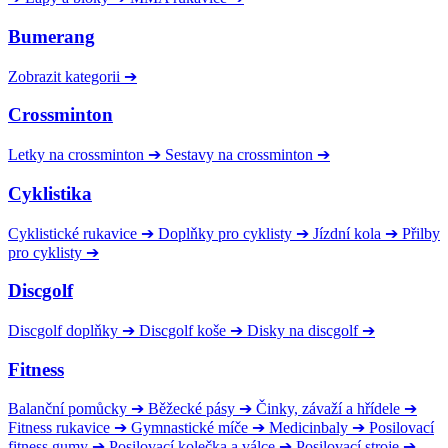
Bumerang
Zobrazit kategorii
➔
Crossminton
Letky na crossminton
➔
Sestavy na crossminton
➔
Cyklistika
Cyklistické rukavice
➔
Doplňky pro cyklisty
➔
Jízdní kola
➔
Přilby
pro cyklisty
➔
Discgolf
Discgolf doplňky
➔
Discgolf koše
➔
Disky na discgolf
➔
Fitness
Balanční pomůcky
➔
Běžecké pásy
➔
Činky, závaží a hřídele
➔
Fitness rukavice
➔
Gymnastické míče
➔
Medicinbaly
➔
Posilovací
fitness gumy
➔
Posilovací kolečka a válce
➔
Posilovací stroje
➔