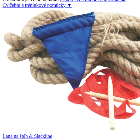
Cvičební a tréninkové pomůcky
▼
Lana na šplh & Slackline