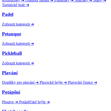
termohrnky
➔
Outdoor nářadí
➔
Pláštěnky
➔
Spacáky
➔
Stany
➔
Turistické hole
➔
Padel
Zobrazit kategorii
➔
Petanque
Zobrazit kategorii
➔
Pickleball
Zobrazit kategorii
➔
Plavání
Doplňky pro plavání
➔
Plavecké brýle
➔
Plavecké čepice
➔
Potápění
Ploutve
➔
Potápěčské brýle
➔