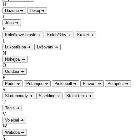
H
Házená
➔
Hokej
➔
J
Jóga
➔
K
Kolečkové brusle
➔
Koloběžky
➔
Kroket
➔
L
Lukostřelba
➔
Lyžování
➔
N
Nohejbal
➔
O
Outdoor
➔
P
Padel
➔
Petanque
➔
Pickleball
➔
Plavání
➔
Potápění
➔
S
Skateboardy
➔
Slackline
➔
Stolní tenis
➔
T
Tenis
➔
V
Volejbal
➔
W
Waboba
➔
Š