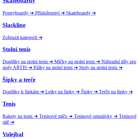
Skateboardy
Pennyboardy
➔
Příslušenství
➔
Skateboardy
➔
Slackline
Zobrazit kategorii
➔
Stolní tenis
Doplňky na stolní tenis
➔
Míčky na stolní tenis
➔
Náhradní díly pro
stoly ARTIS
➔
Pálky na stolní tenis
➔
Stoly na stolní tenis
➔
Šipky a terče
Doplňky k šipkám
➔
Letky na šipky
➔
Šipky
➔
Terče na šipky
➔
Tenis
Rakety na tenis
➔
Tenisové míče
➔
Tenisové omotávky
➔
Tenisové
sítě
➔
Volejbal