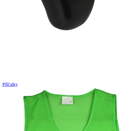
Píšťalky