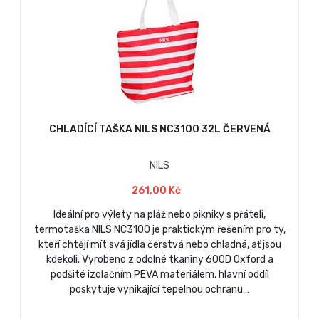
CHLADÍCÍ TAŠKA NILS NC3100 32L ČERVENÁ
NILS
261,00 Kč
Ideální pro výlety na pláž nebo pikniky s přáteli,
termotaška NILS NC3100 je praktickým řešením pro ty,
kteří chtějí mít svá jídla čerstvá nebo chladná, ať jsou
kdekoli. Vyrobeno z odolné tkaniny 600D Oxford a
podšité izolačním PEVA materiálem, hlavní oddíl
poskytuje vynikající tepelnou ochranu…