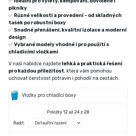
✅
Ideální pro výlety, kempování, dovolené i
pikniky
✅
Různé velikosti a provedení – od skladných
tašek po robustní boxy
✅
Snadné přenášení, kvalitní izolace a moderní
design
✅
Vybrané modely vhodné i pro použití s
chladicími vložkami
V naší nabídce najdete
lehká a praktická řešení
pro každou příležitost
, která vám pomohou
uchovat čerstvost potravin i pohodlí na cestách.
Vložky pro chladící boxy
Položky 12 až 24 z 28
Řadit: