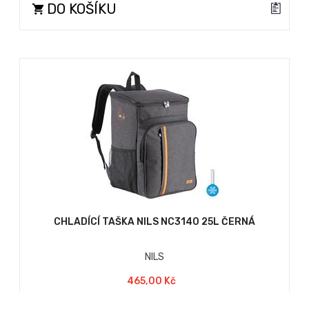
DO KOŠÍKU
CHLADÍCÍ TAŠKA NILS NC3140 25L ČERNÁ
NILS
465,00 Kč
Chladící taška NILS NC3140 je dokonalým společníkem na