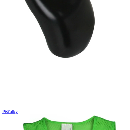
Píšťalky