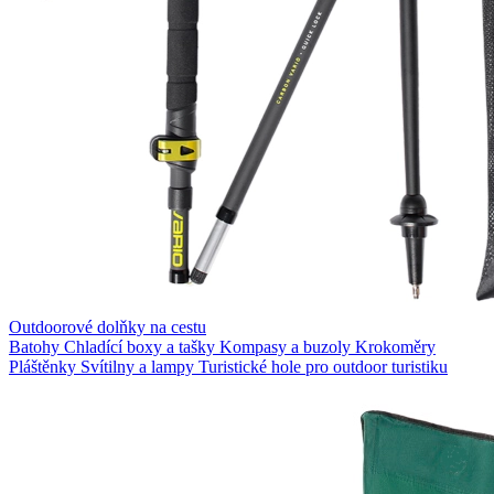
Outdoorové dolňky na cestu
Batohy
Chladící boxy a tašky
Kompasy a buzoly
Krokoměry
Pláštěnky
Svítilny a lampy
Turistické hole pro outdoor turistiku