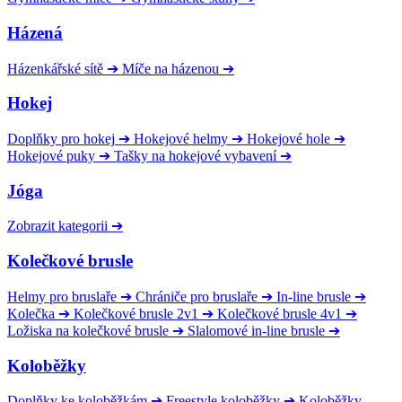
Házená
Házenkářské sítě
➔
Míče na házenou
➔
Hokej
Doplňky pro hokej
➔
Hokejové helmy
➔
Hokejové hole
➔
Hokejové puky
➔
Tašky na hokejové vybavení
➔
Jóga
Zobrazit kategorii
➔
Kolečkové brusle
Helmy pro bruslaře
➔
Chrániče pro bruslaře
➔
In-line brusle
➔
Kolečka
➔
Kolečkové brusle 2v1
➔
Kolečkové brusle 4v1
➔
Ložiska na kolečkové brusle
➔
Slalomové in-line brusle
➔
Koloběžky
Doplňky ke koloběžkám
➔
Freestyle koloběžky
➔
Koloběžky