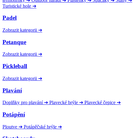
termohrnky
➔
Outdoor nářadí
➔
Pláštěnky
➔
Spacáky
➔
Stany
➔
Turistické hole
➔
Padel
Zobrazit kategorii
➔
Petanque
Zobrazit kategorii
➔
Pickleball
Zobrazit kategorii
➔
Plavání
Doplňky pro plavání
➔
Plavecké brýle
➔
Plavecké čepice
➔
Potápění
Ploutve
➔
Potápěčské brýle
➔