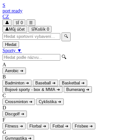
S
port
ready
CZ
👤
🛒
0
☰
👤
Můj účet
🛒
Košík
0
🔍
Hledat
Sporty
▼
🔍
A
Aerobic
➔
B
Badminton
➔
Baseball
➔
Basketbal
➔
Bojové sporty - box & MMA
➔
Bumerang
➔
C
Crossminton
➔
Cyklistika
➔
D
Discgolf
➔
F
Fitness
➔
Florbal
➔
Fotbal
➔
Frisbee
➔
G
Gymnastika
➔