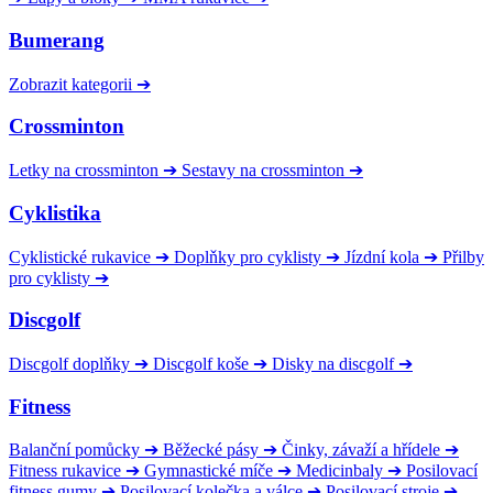
Bumerang
Zobrazit kategorii
➔
Crossminton
Letky na crossminton
➔
Sestavy na crossminton
➔
Cyklistika
Cyklistické rukavice
➔
Doplňky pro cyklisty
➔
Jízdní kola
➔
Přilby
pro cyklisty
➔
Discgolf
Discgolf doplňky
➔
Discgolf koše
➔
Disky na discgolf
➔
Fitness
Balanční pomůcky
➔
Běžecké pásy
➔
Činky, závaží a hřídele
➔
Fitness rukavice
➔
Gymnastické míče
➔
Medicinbaly
➔
Posilovací
fitness gumy
➔
Posilovací kolečka a válce
➔
Posilovací stroje
➔