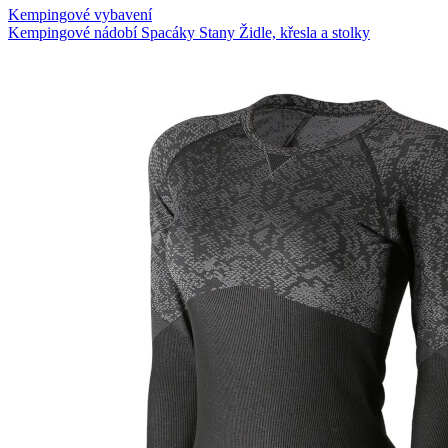
Kempingové vybavení
Kempingové nádobí
Spacáky
Stany
Židle, křesla a stolky