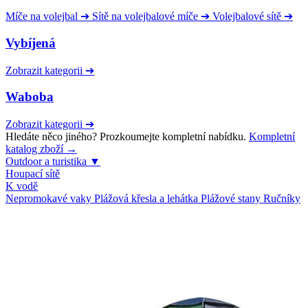
Míče na volejbal
➔
Sítě na volejbalové míče
➔
Volejbalové sítě
➔
Vybíjená
Zobrazit kategorii
➔
Waboba
Zobrazit kategorii
➔
Hledáte něco jiného? Prozkoumejte kompletní nabídku.
Kompletní
katalog zboží →
Outdoor a turistika
▼
Houpací sítě
K vodě
Nepromokavé vaky
Plážová křesla a lehátka
Plážové stany
Ručníky