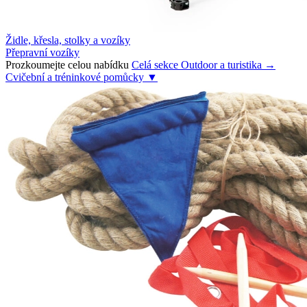
Židle, křesla, stolky a vozíky
Přepravní vozíky
Prozkoumejte celou nabídku
Celá sekce Outdoor a turistika →
Cvičební a tréninkové pomůcky
▼