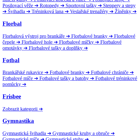
Posilovací věže
➔
Rotopedy
➔
Sportovní tašky
➔
Steppery a stepy
➔
Švihadla
➔
Tréninková lana
➔
Veslařské trenažéry
➔
Žíněnky
➔
Florbal
Florbalová výstroj pro brankáře
➔
Florbalové branky
➔
Florbalové
čepele
➔
Florbalové hole
➔
Florbalové míčky
➔
Florbalové
omotávky
➔
Florbalové tašky a doplňky
➔
Fotbal
Brankářské rukavice
➔
Fotbalové branky
➔
Fotbalové chrániče
➔
Fotbalové míče
➔
Fotbalové tašky a batohy
➔
Fotbalové tréninkové
pomůcky
➔
Frisbee
Zobrazit kategorii
➔
Gymnastika
Gymnastická švihadla
➔
Gymnastické kruhy a obruče
➔
Gymnastické míče
➔
Gymnastické stuhy
➔