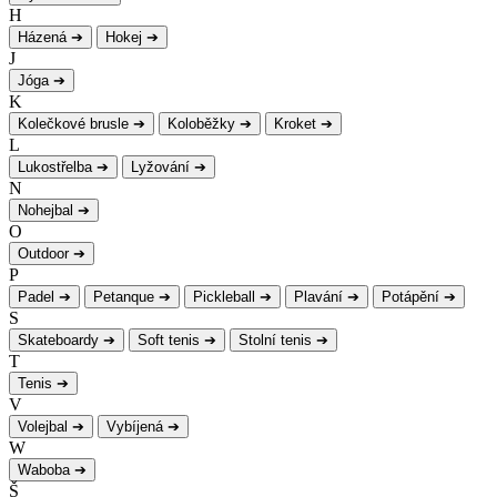
H
Házená
➔
Hokej
➔
J
Jóga
➔
K
Kolečkové brusle
➔
Koloběžky
➔
Kroket
➔
L
Lukostřelba
➔
Lyžování
➔
N
Nohejbal
➔
O
Outdoor
➔
P
Padel
➔
Petanque
➔
Pickleball
➔
Plavání
➔
Potápění
➔
S
Skateboardy
➔
Soft tenis
➔
Stolní tenis
➔
T
Tenis
➔
V
Volejbal
➔
Vybíjená
➔
W
Waboba
➔
Š