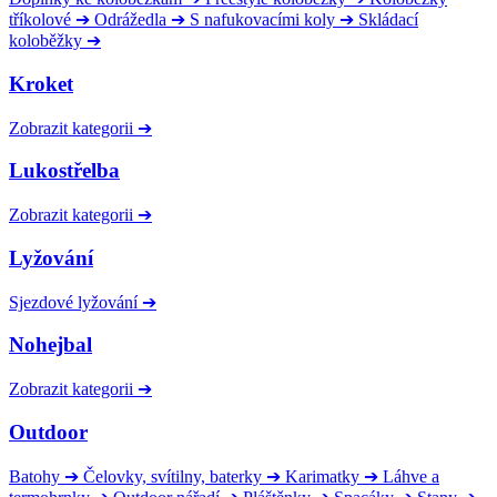
tříkolové
➔
Odrážedla
➔
S nafukovacími koly
➔
Skládací
koloběžky
➔
Kroket
Zobrazit kategorii
➔
Lukostřelba
Zobrazit kategorii
➔
Lyžování
Sjezdové lyžování
➔
Nohejbal
Zobrazit kategorii
➔
Outdoor
Batohy
➔
Čelovky, svítilny, baterky
➔
Karimatky
➔
Láhve a