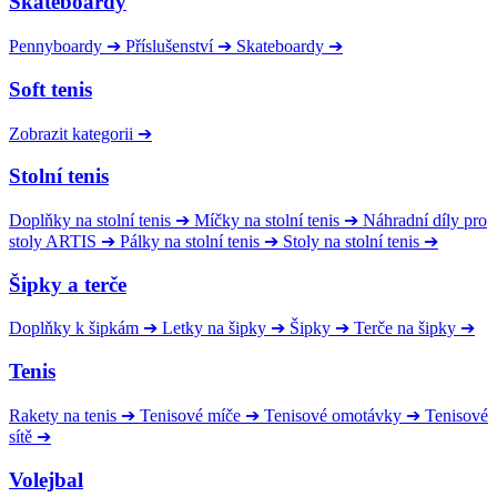
Skateboardy
Pennyboardy
➔
Příslušenství
➔
Skateboardy
➔
Soft tenis
Zobrazit kategorii
➔
Stolní tenis
Doplňky na stolní tenis
➔
Míčky na stolní tenis
➔
Náhradní díly pro
stoly ARTIS
➔
Pálky na stolní tenis
➔
Stoly na stolní tenis
➔
Šipky a terče
Doplňky k šipkám
➔
Letky na šipky
➔
Šipky
➔
Terče na šipky
➔
Tenis
Rakety na tenis
➔
Tenisové míče
➔
Tenisové omotávky
➔
Tenisové
sítě
➔
Volejbal