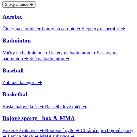
Šipky a terče
➔
Aerobic
Činky na aerobic
➔
Gumy na aerobic
➔
Steppery na aerobic
➔
Badminton
Míčky na badminton
➔
Rakety na badminton
➔
Sestavy na
badminton
➔
Sítě na badminton
➔
Baseball
Zobrazit kategorii
➔
Basketbal
Basketbalové koše
➔
Basketbalové míče
➔
Bojové sporty - box & MMA
Boxerské rukavice
➔
Boxovací pytle
➔
Chrániče pro bojové sporty
➔
Lapy a bloky
➔
MMA rukavice
➔