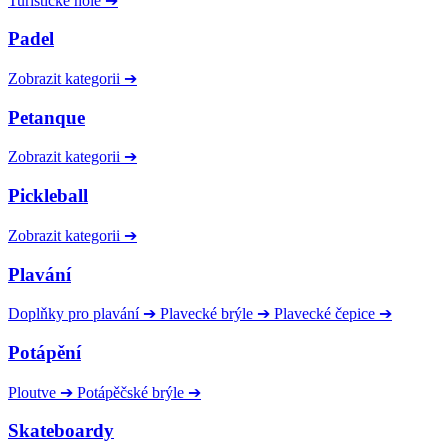
Turistické hole
➔
Padel
Zobrazit kategorii
➔
Petanque
Zobrazit kategorii
➔
Pickleball
Zobrazit kategorii
➔
Plavání
Doplňky pro plavání
➔
Plavecké brýle
➔
Plavecké čepice
➔
Potápění
Ploutve
➔
Potápěčské brýle
➔
Skateboardy