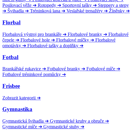
Posilovací věže
➔
Rotopedy
➔
Sportovní tašky
➔
Steppery a stepy
➔
Švihadla
➔
Tréninková lana
➔
Veslařské trenažéry
➔
Žíněnky
➔
Florbal
Florbalová výstroj pro brankáře
➔
Florbalové branky
➔
Florbalové
čepele
➔
Florbalové hole
➔
Florbalové míčky
➔
Florbalové
omotávky
➔
Florbalové tašky a doplňky
➔
Fotbal
Brankářské rukavice
➔
Fotbalové branky
➔
Fotbalové míče
➔
Fotbalové tréninkové pomůcky
➔
Frisbee
Zobrazit kategorii
➔
Gymnastika
Gymnastická švihadla
➔
Gymnastické kruhy a obruče
➔
Gymnastické míče
➔
Gymnastické stuhy
➔