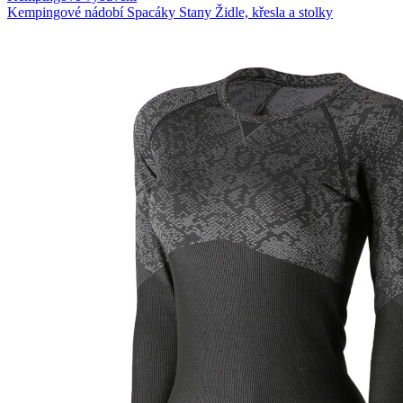
Kempingové nádobí
Spacáky
Stany
Židle, křesla a stolky