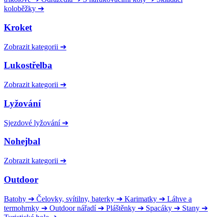
koloběžky
➔
Kroket
Zobrazit kategorii
➔
Lukostřelba
Zobrazit kategorii
➔
Lyžování
Sjezdové lyžování
➔
Nohejbal
Zobrazit kategorii
➔
Outdoor
Batohy
➔
Čelovky, svítilny, baterky
➔
Karimatky
➔
Láhve a
termohrnky
➔
Outdoor nářadí
➔
Pláštěnky
➔
Spacáky
➔
Stany
➔