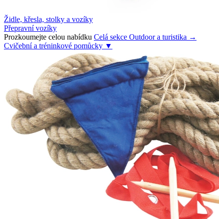
Židle, křesla, stolky a vozíky
Přepravní vozíky
Prozkoumejte celou nabídku
Celá sekce Outdoor a turistika →
Cvičební a tréninkové pomůcky
▼