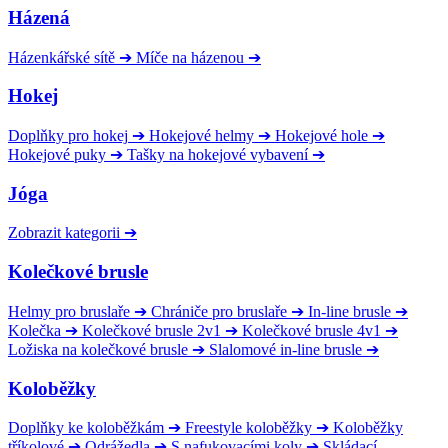
Házená
Házenkářské sítě
➔
Míče na házenou
➔
Hokej
Doplňky pro hokej
➔
Hokejové helmy
➔
Hokejové hole
➔
Hokejové puky
➔
Tašky na hokejové vybavení
➔
Jóga
Zobrazit kategorii
➔
Kolečkové brusle
Helmy pro bruslaře
➔
Chrániče pro bruslaře
➔
In-line brusle
➔
Kolečka
➔
Kolečkové brusle 2v1
➔
Kolečkové brusle 4v1
➔
Ložiska na kolečkové brusle
➔
Slalomové in-line brusle
➔
Koloběžky
Doplňky ke koloběžkám
➔
Freestyle koloběžky
➔
Koloběžky
tříkolové
➔
Odrážedla
➔
S nafukovacími koly
➔
Skládací