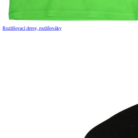
Rozlišovací dresy, rozlišováky