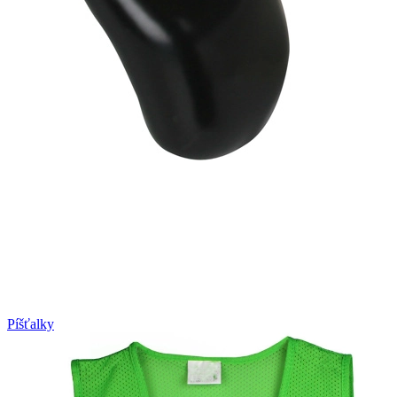
Píšťalky