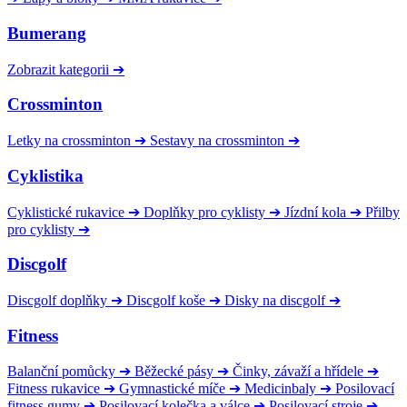
Bumerang
Zobrazit kategorii
➔
Crossminton
Letky na crossminton
➔
Sestavy na crossminton
➔
Cyklistika
Cyklistické rukavice
➔
Doplňky pro cyklisty
➔
Jízdní kola
➔
Přilby
pro cyklisty
➔
Discgolf
Discgolf doplňky
➔
Discgolf koše
➔
Disky na discgolf
➔
Fitness
Balanční pomůcky
➔
Běžecké pásy
➔
Činky, závaží a hřídele
➔
Fitness rukavice
➔
Gymnastické míče
➔
Medicinbaly
➔
Posilovací
fitness gumy
➔
Posilovací kolečka a válce
➔
Posilovací stroje
➔