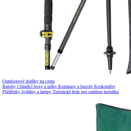
Outdoorové dolňky na cestu
Batohy
Chladící boxy a tašky
Kompasy a buzoly
Krokoměry
Pláštěnky
Svítilny a lampy
Turistické hole pro outdoor turistiku