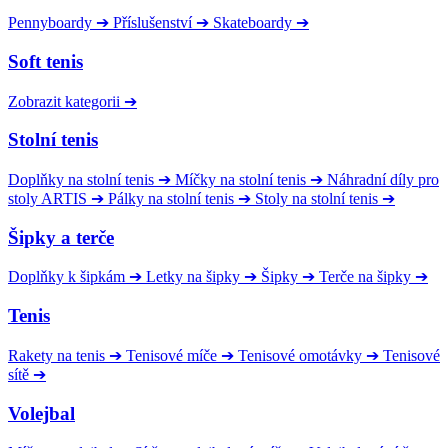
Pennyboardy
➔
Příslušenství
➔
Skateboardy
➔
Soft tenis
Zobrazit kategorii
➔
Stolní tenis
Doplňky na stolní tenis
➔
Míčky na stolní tenis
➔
Náhradní díly pro
stoly ARTIS
➔
Pálky na stolní tenis
➔
Stoly na stolní tenis
➔
Šipky a terče
Doplňky k šipkám
➔
Letky na šipky
➔
Šipky
➔
Terče na šipky
➔
Tenis
Rakety na tenis
➔
Tenisové míče
➔
Tenisové omotávky
➔
Tenisové
sítě
➔
Volejbal