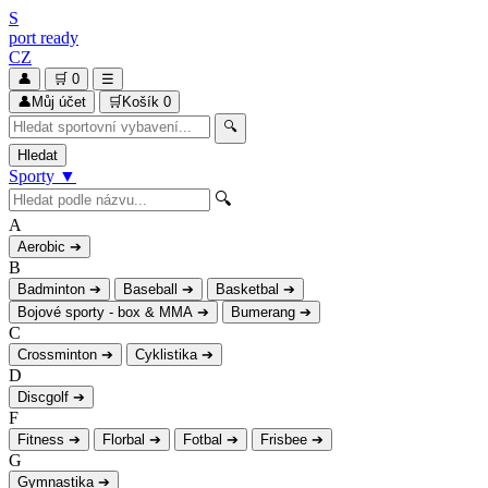
S
port
ready
CZ
👤
🛒
0
☰
👤
Můj účet
🛒
Košík
0
🔍
Hledat
Sporty
▼
🔍
A
Aerobic
➔
B
Badminton
➔
Baseball
➔
Basketbal
➔
Bojové sporty - box & MMA
➔
Bumerang
➔
C
Crossminton
➔
Cyklistika
➔
D
Discgolf
➔
F
Fitness
➔
Florbal
➔
Fotbal
➔
Frisbee
➔
G
Gymnastika
➔