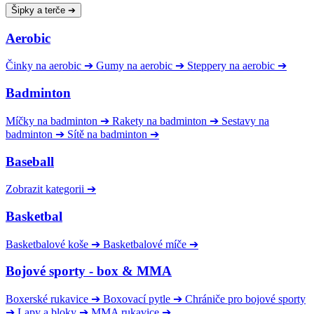
Šipky a terče
➔
Aerobic
Činky na aerobic
➔
Gumy na aerobic
➔
Steppery na aerobic
➔
Badminton
Míčky na badminton
➔
Rakety na badminton
➔
Sestavy na
badminton
➔
Sítě na badminton
➔
Baseball
Zobrazit kategorii
➔
Basketbal
Basketbalové koše
➔
Basketbalové míče
➔
Bojové sporty - box & MMA
Boxerské rukavice
➔
Boxovací pytle
➔
Chrániče pro bojové sporty
➔
Lapy a bloky
➔
MMA rukavice
➔