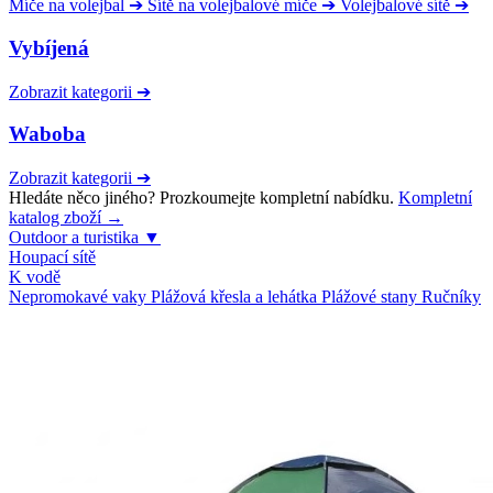
Míče na volejbal
➔
Sítě na volejbalové míče
➔
Volejbalové sítě
➔
Vybíjená
Zobrazit kategorii
➔
Waboba
Zobrazit kategorii
➔
Hledáte něco jiného? Prozkoumejte kompletní nabídku.
Kompletní
katalog zboží →
Outdoor a turistika
▼
Houpací sítě
K vodě
Nepromokavé vaky
Plážová křesla a lehátka
Plážové stany
Ručníky