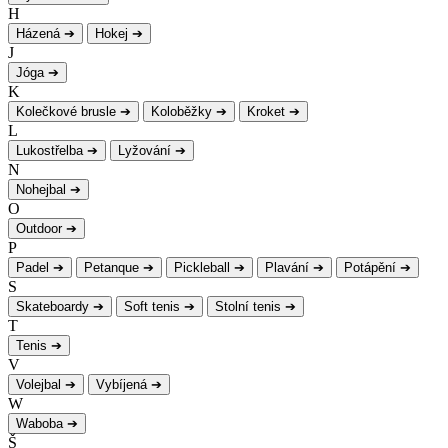
H
Házená
➔
Hokej
➔
J
Jóga
➔
K
Kolečkové brusle
➔
Koloběžky
➔
Kroket
➔
L
Lukostřelba
➔
Lyžování
➔
N
Nohejbal
➔
O
Outdoor
➔
P
Padel
➔
Petanque
➔
Pickleball
➔
Plavání
➔
Potápění
➔
S
Skateboardy
➔
Soft tenis
➔
Stolní tenis
➔
T
Tenis
➔
V
Volejbal
➔
Vybíjená
➔
W
Waboba
➔
Š