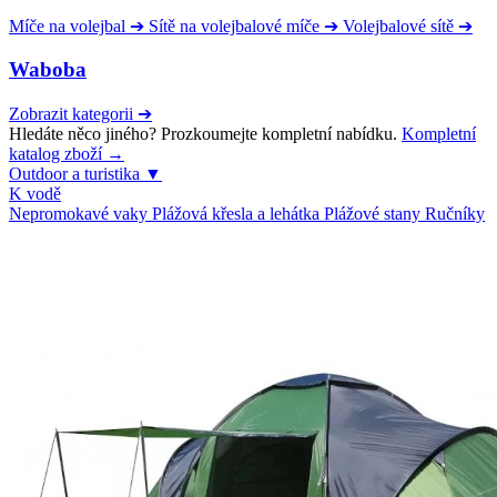
Míče na volejbal
➔
Sítě na volejbalové míče
➔
Volejbalové sítě
➔
Waboba
Zobrazit kategorii
➔
Hledáte něco jiného? Prozkoumejte kompletní nabídku.
Kompletní
katalog zboží →
Outdoor a turistika
▼
K vodě
Nepromokavé vaky
Plážová křesla a lehátka
Plážové stany
Ručníky