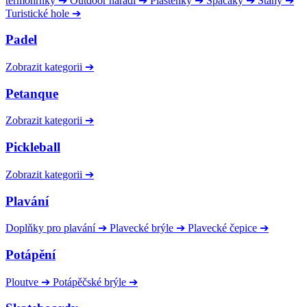
termohrnky
➔
Outdoor nářadí
➔
Pláštěnky
➔
Spacáky
➔
Stany
➔
Turistické hole
➔
Padel
Zobrazit kategorii
➔
Petanque
Zobrazit kategorii
➔
Pickleball
Zobrazit kategorii
➔
Plavání
Doplňky pro plavání
➔
Plavecké brýle
➔
Plavecké čepice
➔
Potápění
Ploutve
➔
Potápěčské brýle
➔