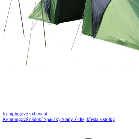
Kempingové vybavení
Kempingové nádobí
Spacáky
Stany
Židle, křesla a stolky