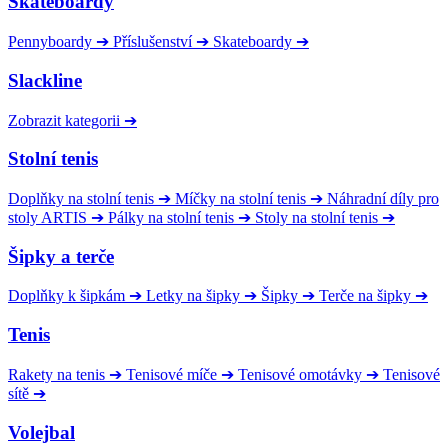
Skateboardy
Pennyboardy
➔
Příslušenství
➔
Skateboardy
➔
Slackline
Zobrazit kategorii
➔
Stolní tenis
Doplňky na stolní tenis
➔
Míčky na stolní tenis
➔
Náhradní díly pro
stoly ARTIS
➔
Pálky na stolní tenis
➔
Stoly na stolní tenis
➔
Šipky a terče
Doplňky k šipkám
➔
Letky na šipky
➔
Šipky
➔
Terče na šipky
➔
Tenis
Rakety na tenis
➔
Tenisové míče
➔
Tenisové omotávky
➔
Tenisové
sítě
➔
Volejbal