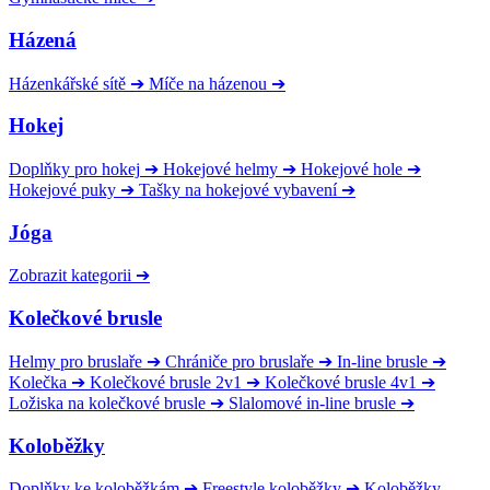
Házená
Házenkářské sítě
➔
Míče na házenou
➔
Hokej
Doplňky pro hokej
➔
Hokejové helmy
➔
Hokejové hole
➔
Hokejové puky
➔
Tašky na hokejové vybavení
➔
Jóga
Zobrazit kategorii
➔
Kolečkové brusle
Helmy pro bruslaře
➔
Chrániče pro bruslaře
➔
In-line brusle
➔
Kolečka
➔
Kolečkové brusle 2v1
➔
Kolečkové brusle 4v1
➔
Ložiska na kolečkové brusle
➔
Slalomové in-line brusle
➔
Koloběžky
Doplňky ke koloběžkám
➔
Freestyle koloběžky
➔
Koloběžky