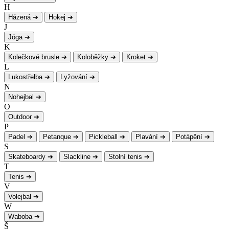
H
Házená
➔
Hokej
➔
J
Jóga
➔
K
Kolečkové brusle
➔
Koloběžky
➔
Kroket
➔
L
Lukostřelba
➔
Lyžování
➔
N
Nohejbal
➔
O
Outdoor
➔
P
Padel
➔
Petanque
➔
Pickleball
➔
Plavání
➔
Potápění
➔
S
Skateboardy
➔
Slackline
➔
Stolní tenis
➔
T
Tenis
➔
V
Volejbal
➔
W
Waboba
➔
Š