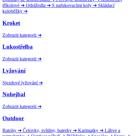
tříkolové
➔
Odrážedla
➔
S nafukovacími koly
➔
Skládací
koloběžky
➔
Kroket
Zobrazit kategorii
➔
Lukostřelba
Zobrazit kategorii
➔
Lyžování
Sjezdové lyžování
➔
Nohejbal
Zobrazit kategorii
➔
Outdoor
Batohy
➔
Čelovky, svítilny, baterky
➔
Karimatky
➔
Láhve a