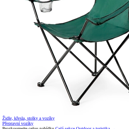
Židle, křesla, stolky a vozíky
Přepravní vozíky
Prozkoumejte celou nabídku
Celá sekce Outdoor a turistika →