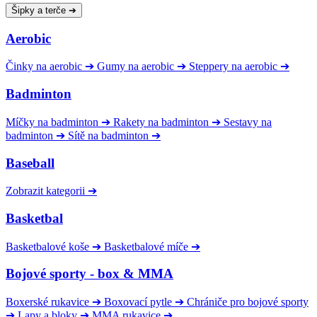
Šipky a terče
➔
Aerobic
Činky na aerobic
➔
Gumy na aerobic
➔
Steppery na aerobic
➔
Badminton
Míčky na badminton
➔
Rakety na badminton
➔
Sestavy na
badminton
➔
Sítě na badminton
➔
Baseball
Zobrazit kategorii
➔
Basketbal
Basketbalové koše
➔
Basketbalové míče
➔
Bojové sporty - box & MMA
Boxerské rukavice
➔
Boxovací pytle
➔
Chrániče pro bojové sporty
➔
Lapy a bloky
➔
MMA rukavice
➔