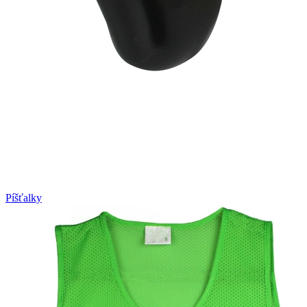
Píšťalky