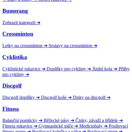
Bumerang
Zobrazit kategorii
➔
Crossminton
Letky na crossminton
➔
Sestavy na crossminton
➔
Cyklistika
Cyklistické rukavice
➔
Doplňky pro cyklisty
➔
Jízdní kola
➔
Přilby
pro cyklisty
➔
Discgolf
Discgolf doplňky
➔
Discgolf koše
➔
Disky na discgolf
➔
Fitness
Balanční pomůcky
➔
Běžecké pásy
➔
Činky, závaží a hřídele
➔
Fitness rukavice
➔
Gymnastické míče
➔
Medicinbaly
➔
Posilovací
fitness gumy
➔
Posilovací kolečka a válce
➔
Posilovací stroje
➔