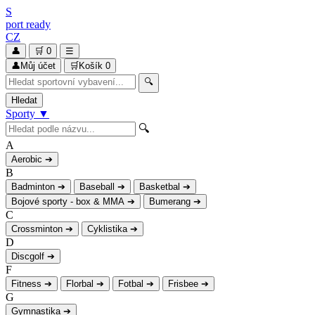
S
port
ready
CZ
👤
🛒
0
☰
👤
Můj účet
🛒
Košík
0
🔍
Hledat
Sporty
▼
🔍
A
Aerobic
➔
B
Badminton
➔
Baseball
➔
Basketbal
➔
Bojové sporty - box & MMA
➔
Bumerang
➔
C
Crossminton
➔
Cyklistika
➔
D
Discgolf
➔
F
Fitness
➔
Florbal
➔
Fotbal
➔
Frisbee
➔
G
Gymnastika
➔