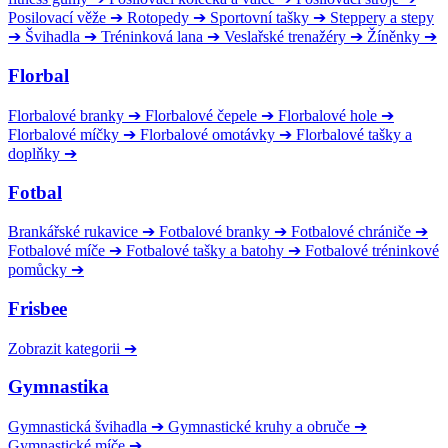
Posilovací věže
➔
Rotopedy
➔
Sportovní tašky
➔
Steppery a stepy
➔
Švihadla
➔
Tréninková lana
➔
Veslařské trenažéry
➔
Žíněnky
➔
Florbal
Florbalové branky
➔
Florbalové čepele
➔
Florbalové hole
➔
Florbalové míčky
➔
Florbalové omotávky
➔
Florbalové tašky a
doplňky
➔
Fotbal
Brankářské rukavice
➔
Fotbalové branky
➔
Fotbalové chrániče
➔
Fotbalové míče
➔
Fotbalové tašky a batohy
➔
Fotbalové tréninkové
pomůcky
➔
Frisbee
Zobrazit kategorii
➔
Gymnastika
Gymnastická švihadla
➔
Gymnastické kruhy a obruče
➔
Gymnastické míče
➔