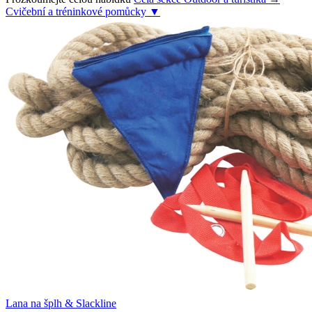
Cvičební a tréninkové pomůcky
▼
Lana na šplh & Slackline