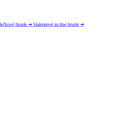
lečkové brusle
➔
Slalomové in-line brusle
➔