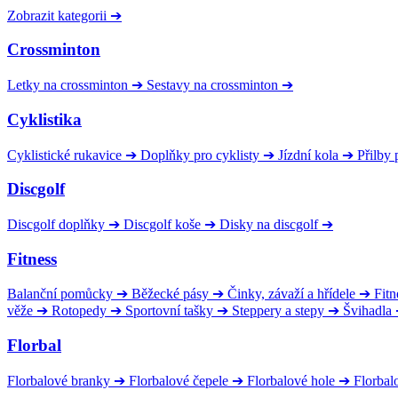
Zobrazit kategorii
➔
Crossminton
Letky na crossminton
➔
Sestavy na crossminton
➔
Cyklistika
Cyklistické rukavice
➔
Doplňky pro cyklisty
➔
Jízdní kola
➔
Přilby 
Discgolf
Discgolf doplňky
➔
Discgolf koše
➔
Disky na discgolf
➔
Fitness
Balanční pomůcky
➔
Běžecké pásy
➔
Činky, závaží a hřídele
➔
Fitn
věže
➔
Rotopedy
➔
Sportovní tašky
➔
Steppery a stepy
➔
Švihadla
Florbal
Florbalové branky
➔
Florbalové čepele
➔
Florbalové hole
➔
Florbal