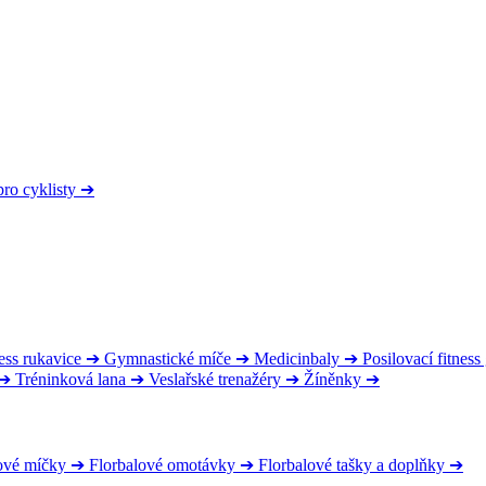
pro cyklisty
➔
ess rukavice
➔
Gymnastické míče
➔
Medicinbaly
➔
Posilovací fitnes
➔
Tréninková lana
➔
Veslařské trenažéry
➔
Žíněnky
➔
ové míčky
➔
Florbalové omotávky
➔
Florbalové tašky a doplňky
➔