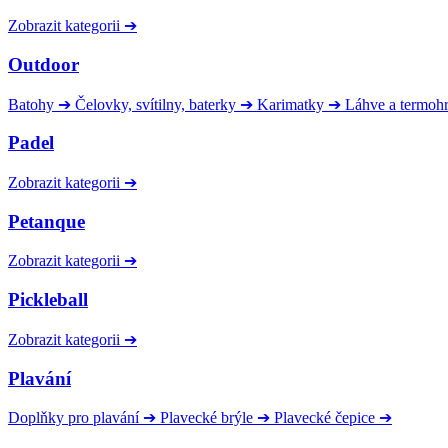
Zobrazit kategorii
➔
Outdoor
Batohy
➔
Čelovky, svítilny, baterky
➔
Karimatky
➔
Láhve a termoh
Padel
Zobrazit kategorii
➔
Petanque
Zobrazit kategorii
➔
Pickleball
Zobrazit kategorii
➔
Plavání
Doplňky pro plavání
➔
Plavecké brýle
➔
Plavecké čepice
➔