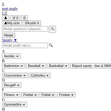
S
port
ready
CZ
👤
🛒
0
☰
👤
Můj účet
🛒
Košík
0
🔍
Hledat
Sporty
▼
🔍
A
Aerobic
➔
B
Badminton
➔
Baseball
➔
Basketbal
➔
Bojové sporty - box & MM
C
Crossminton
➔
Cyklistika
➔
D
Discgolf
➔
F
Fitness
➔
Florbal
➔
Fotbal
➔
Frisbee
➔
G
Gymnastika
➔
H