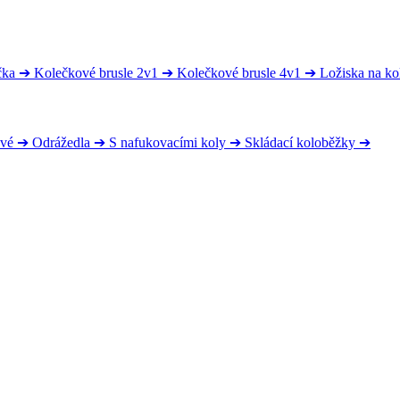
čka
➔
Kolečkové brusle 2v1
➔
Kolečkové brusle 4v1
➔
Ložiska na ko
ové
➔
Odrážedla
➔
S nafukovacími koly
➔
Skládací koloběžky
➔