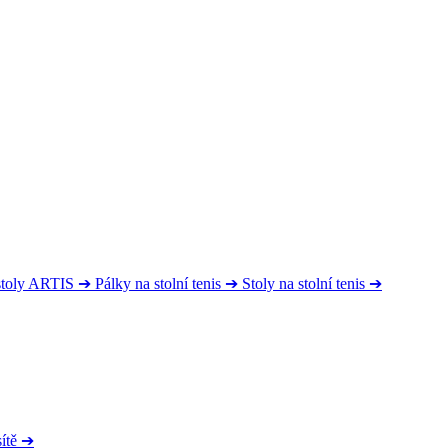
 stoly ARTIS
➔
Pálky na stolní tenis
➔
Stoly na stolní tenis
➔
ítě
➔