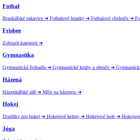
Fotbal
Brankářské rukavice
➔
Fotbalové branky
➔
Fotbalové chrániče
➔
Fo
Frisbee
Zobrazit kategorii
➔
Gymnastika
Gymnastická švihadla
➔
Gymnastické kruhy a obruče
➔
Gymnastick
Házená
Házenkářské sítě
➔
Míče na házenou
➔
Hokej
Doplňky pro hokej
➔
Hokejové helmy
➔
Hokejové hole
➔
Hokejov
Jóga