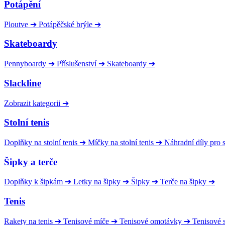
Potápění
Ploutve
➔
Potápěčské brýle
➔
Skateboardy
Pennyboardy
➔
Příslušenství
➔
Skateboardy
➔
Slackline
Zobrazit kategorii
➔
Stolní tenis
Doplňky na stolní tenis
➔
Míčky na stolní tenis
➔
Náhradní díly pro
Šipky a terče
Doplňky k šipkám
➔
Letky na šipky
➔
Šipky
➔
Terče na šipky
➔
Tenis
Rakety na tenis
➔
Tenisové míče
➔
Tenisové omotávky
➔
Tenisové s