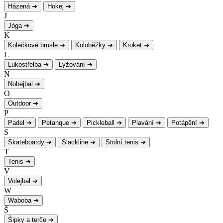
Házená
➔
Hokej
➔
J
Jóga
➔
K
Kolečkové brusle
➔
Koloběžky
➔
Kroket
➔
L
Lukostřelba
➔
Lyžování
➔
N
Nohejbal
➔
O
Outdoor
➔
P
Padel
➔
Petanque
➔
Pickleball
➔
Plavání
➔
Potápění
➔
S
Skateboardy
➔
Slackline
➔
Stolní tenis
➔
T
Tenis
➔
V
Volejbal
➔
W
Waboba
➔
Š
Šipky a terče
➔