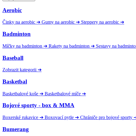
Aerobic
Činky na aerobic
➔
Gumy na aerobic
➔
Steppery na aerobic
➔
Badminton
Míčky na badminton
➔
Rakety na badminton
➔
Sestavy na badmint
Baseball
Zobrazit kategorii
➔
Basketbal
Basketbalové koše
➔
Basketbalové míče
➔
Bojové sporty - box & MMA
Boxerské rukavice
➔
Boxovací pytle
➔
Chrániče pro bojové sporty
Bumerang