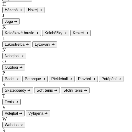
H
Házená
➔
Hokej
➔
J
Jóga
➔
K
Kolečkové brusle
➔
Koloběžky
➔
Kroket
➔
L
Lukostřelba
➔
Lyžování
➔
N
Nohejbal
➔
O
Outdoor
➔
P
Padel
➔
Petanque
➔
Pickleball
➔
Plavání
➔
Potápění
➔
S
Skateboardy
➔
Soft tenis
➔
Stolní tenis
➔
T
Tenis
➔
V
Volejbal
➔
Vybíjená
➔
W
Waboba
➔
Š