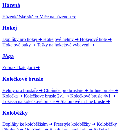
Házená
Házenkářské sítě
➔
Míče na házenou
➔
Hokej
Doplňky pro hokej
➔
Hokejové helmy
➔
Hokejové hole
➔
Hokejové puky
➔
Tašky na hokejové vybavení
➔
Jóga
Zobrazit kategorii
➔
Kolečkové brusle
Helmy pro bruslaře
➔
Chrániče pro bruslaře
➔
In-line brusle
➔
Kolečka
➔
Kolečkové brusle 2v1
➔
Kolečkové brusle 4v1
➔
Ložiska na kolečkové brusle
➔
Slalomové in-line brusle
➔
Koloběžky
Doplňky ke koloběžkám
➔
Freestyle koloběžky
➔
Koloběžky
tříkolové
➔
Odrážedla
➔
S nafukovacími koly
➔
Skládací