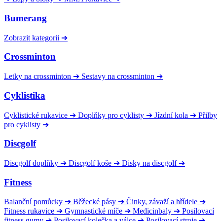
Bumerang
Zobrazit kategorii
➔
Crossminton
Letky na crossminton
➔
Sestavy na crossminton
➔
Cyklistika
Cyklistické rukavice
➔
Doplňky pro cyklisty
➔
Jízdní kola
➔
Přilby
pro cyklisty
➔
Discgolf
Discgolf doplňky
➔
Discgolf koše
➔
Disky na discgolf
➔
Fitness
Balanční pomůcky
➔
Běžecké pásy
➔
Činky, závaží a hřídele
➔
Fitness rukavice
➔
Gymnastické míče
➔
Medicinbaly
➔
Posilovací
fitness gumy
➔
Posilovací kolečka a válce
➔
Posilovací stroje
➔