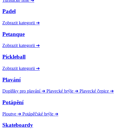
Turistické hole
➔
Padel
Zobrazit kategorii
➔
Petanque
Zobrazit kategorii
➔
Pickleball
Zobrazit kategorii
➔
Plavání
Doplňky pro plavání
➔
Plavecké brýle
➔
Plavecké čepice
➔
Potápění
Ploutve
➔
Potápěčské brýle
➔
Skateboardy