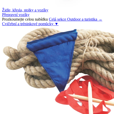
Židle, křesla, stolky a vozíky
Přepravní vozíky
Prozkoumejte celou nabídku
Celá sekce Outdoor a turistika →
Cvičební a tréninkové pomůcky
▼