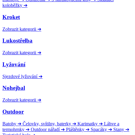
koloběžky
➔
Kroket
Zobrazit kategorii
➔
Lukostřelba
Zobrazit kategorii
➔
Lyžování
Sjezdové lyžování
➔
Nohejbal
Zobrazit kategorii
➔
Outdoor
Batohy
➔
Čelovky, svítilny, baterky
➔
Karimatky
➔
Láhve a
termohrnky
➔
Outdoor nářadí
➔
Pláštěnky
➔
Spacáky
➔
Stany
➔