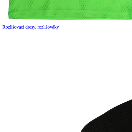
Rozlišovací dresy, rozlišováky