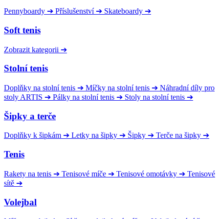
Pennyboardy
➔
Příslušenství
➔
Skateboardy
➔
Soft tenis
Zobrazit kategorii
➔
Stolní tenis
Doplňky na stolní tenis
➔
Míčky na stolní tenis
➔
Náhradní díly pro
stoly ARTIS
➔
Pálky na stolní tenis
➔
Stoly na stolní tenis
➔
Šipky a terče
Doplňky k šipkám
➔
Letky na šipky
➔
Šipky
➔
Terče na šipky
➔
Tenis
Rakety na tenis
➔
Tenisové míče
➔
Tenisové omotávky
➔
Tenisové
sítě
➔
Volejbal