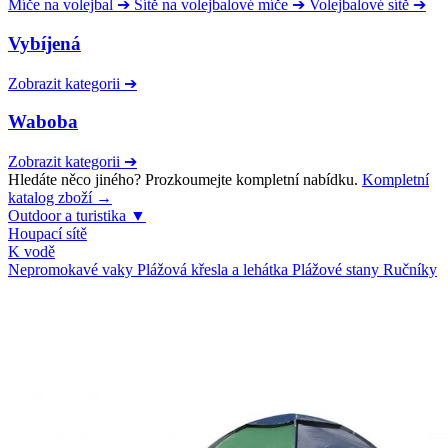
Míče na volejbal
➔
Sítě na volejbalové míče
➔
Volejbalové sítě
➔
Vybíjená
Zobrazit kategorii
➔
Waboba
Zobrazit kategorii
➔
Hledáte něco jiného? Prozkoumejte kompletní nabídku.
Kompletní
katalog zboží →
Outdoor a turistika
▼
Houpací sítě
K vodě
Nepromokavé vaky
Plážová křesla a lehátka
Plážové stany
Ručníky