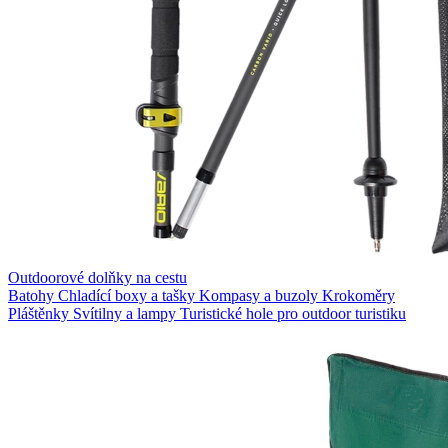
Outdoorové dolňky na cestu
Batohy
Chladící boxy a tašky
Kompasy a buzoly
Krokoměry
Pláštěnky
Svítilny a lampy
Turistické hole pro outdoor turistiku