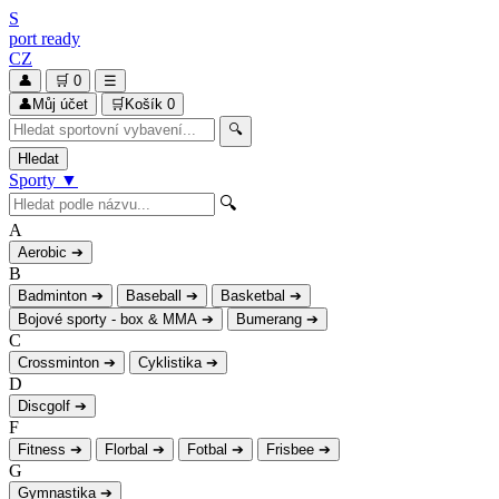
S
port
ready
CZ
👤
🛒
0
☰
👤
Můj účet
🛒
Košík
0
🔍
Hledat
Sporty
▼
🔍
A
Aerobic
➔
B
Badminton
➔
Baseball
➔
Basketbal
➔
Bojové sporty - box & MMA
➔
Bumerang
➔
C
Crossminton
➔
Cyklistika
➔
D
Discgolf
➔
F
Fitness
➔
Florbal
➔
Fotbal
➔
Frisbee
➔
G
Gymnastika
➔