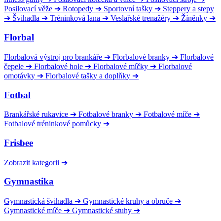
Posilovací věže
➔
Rotopedy
➔
Sportovní tašky
➔
Steppery a stepy
➔
Švihadla
➔
Tréninková lana
➔
Veslařské trenažéry
➔
Žíněnky
➔
Florbal
Florbalová výstroj pro brankáře
➔
Florbalové branky
➔
Florbalové
čepele
➔
Florbalové hole
➔
Florbalové míčky
➔
Florbalové
omotávky
➔
Florbalové tašky a doplňky
➔
Fotbal
Brankářské rukavice
➔
Fotbalové branky
➔
Fotbalové míče
➔
Fotbalové tréninkové pomůcky
➔
Frisbee
Zobrazit kategorii
➔
Gymnastika
Gymnastická švihadla
➔
Gymnastické kruhy a obruče
➔
Gymnastické míče
➔
Gymnastické stuhy
➔