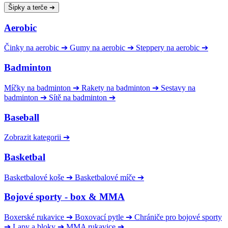
Šipky a terče
➔
Aerobic
Činky na aerobic
➔
Gumy na aerobic
➔
Steppery na aerobic
➔
Badminton
Míčky na badminton
➔
Rakety na badminton
➔
Sestavy na
badminton
➔
Sítě na badminton
➔
Baseball
Zobrazit kategorii
➔
Basketbal
Basketbalové koše
➔
Basketbalové míče
➔
Bojové sporty - box & MMA
Boxerské rukavice
➔
Boxovací pytle
➔
Chrániče pro bojové sporty
➔
Lapy a bloky
➔
MMA rukavice
➔