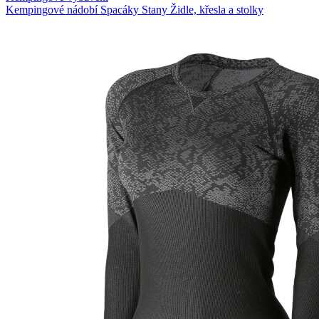
Kempingové nádobí
Spacáky
Stany
Židle, křesla a stolky