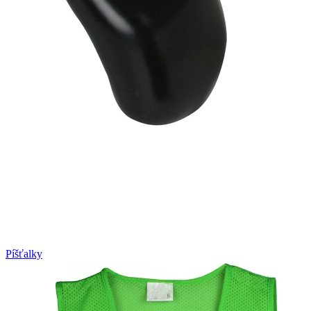
Píšťalky