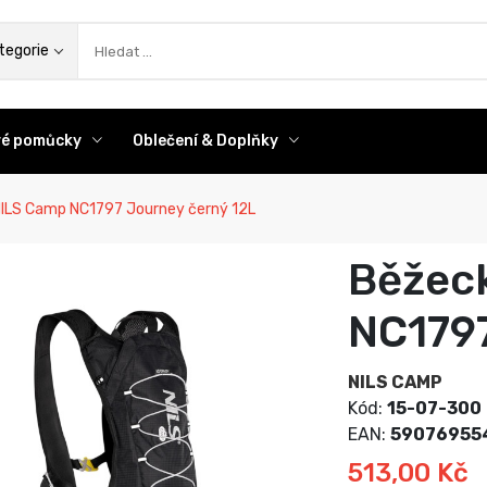
az
tegorie
ové pomůcky
Oblečení & Doplňky
ILS Camp NC1797 Journey černý 12L
Běžec
NC1797
NILS CAMP
Kód:
15-07-300
EAN:
59076955
513,00 Kč