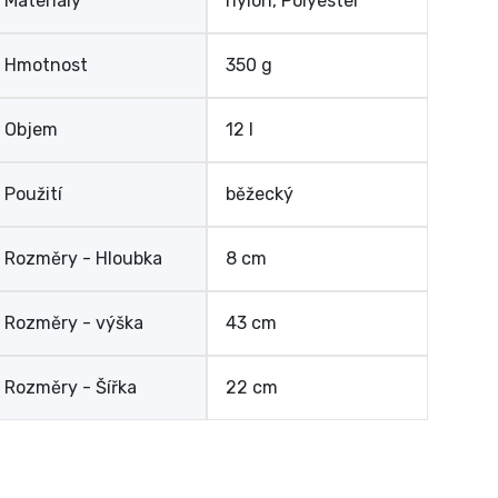
Materiály
nylon, Polyester
Hmotnost
350 g
Objem
12 l
Použití
běžecký
Rozměry - Hloubka
8 cm
Rozměry - výška
43 cm
Rozměry - Šířka
22 cm