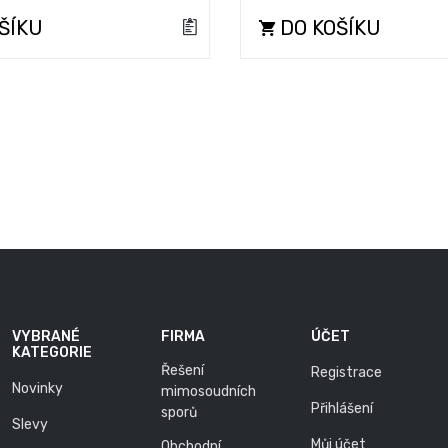
ŠÍKU
DO KOŠÍKU
VYBRANÉ
FIRMA
ÚČET
KATEGORIE
Řešení
Registrace
Novinky
mimosoudních
Přihlášení
sporů
Slevy
Můj účet
Obchodní