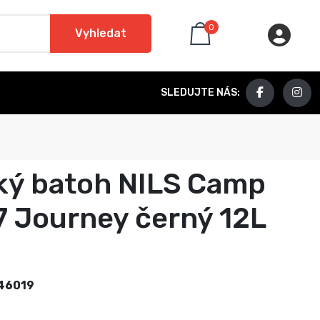
0
Vyhledat
SLEDUJTE NÁS:
ký batoh NILS Camp
 Journey černý 12L
46019