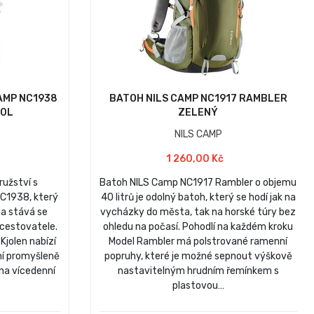
AMP NC1938
BATOH NILS CAMP NC1917 RAMBLER
40L
ZELENÝ
NILS CAMP
1 260,00 Kč
ružství s
Batoh NILS Camp NC1917 Rambler o objemu
NC1938, který
40 litrů je odolný batoh, který se hodí jak na
 a stává se
vycházky do města, tak na horské túry bez
cestovatele.
ohledu na počasí. Pohodlí na každém kroku
Kjolen nabízí
Model Rambler má polstrované ramenní
ní promyšleně
popruhy, které je možné sepnout výškově
 na vícedenní
nastavitelným hrudním řemínkem s
plastovou…