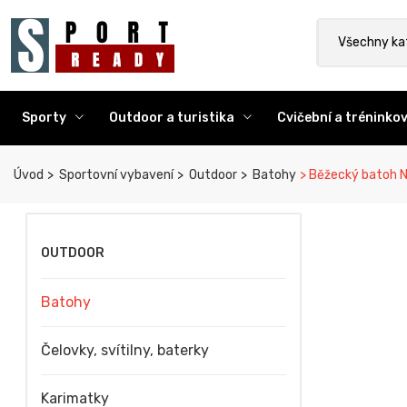
Sport Ready
Vyhledat výr
Všechny ka
Sporty
Outdoor a turistika
Cvičební a trénink
Úvod
Sportovní vybavení
Outdoor
Batohy
Běžecký batoh N
OUTDOOR
Batohy
Čelovky, svítilny, baterky
Karimatky