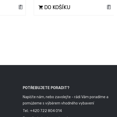
DO KOŠÍKU
POTŘEBUJETE PORADIT?
Napište nám, nebo zavolejte - rádi Vám poradíme a
pomůžeme s výběrem vhodného vybavení
Tel.:
+420 722 804 014