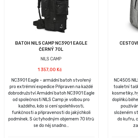
BATOH NILS CAMP NC3901 EAGLE
CESTOVN
ČERNÝ 70L
NILS CAMP
1 357,00 Kč
NC3901 Eagle - armádní batoh stvořený
NC4505 NILS
pro extrémní expedice Připraven na každé
toaletní taš
dobrodružství Armádní batoh NC3901 Eagle
kosmetiky, h
od společnosti NILS Camp je volbou pro
doplňků běhe
každého, kdo si cení spolehlivosti,
používán
funkčnosti a připravenosti do jakýchkoli
složeném st
podmínek. S úctyhodným objemem 70 litrů
do kufru, 
se do něj snadno…
za