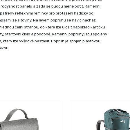
prodyšnost panelu a záda se budou méně potit. Ramenní
patřeny reflexními řemínky pro protažení hadičky od
psami ze síťoviny. Na levém popruhu se navíc nachází
lednou čelní stranou, do které lze uložit například kartičku
áty, startovní číslo a podobně. Ramenní popruhy jsou spojeny
 který lze výškově nastavit. Popruh je spojen plastovou
alkou.