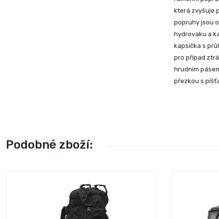
která zvyšuje 
popruhy jsou o
hydrovaku a ka
kapsička s průh
pro případ ztr
hrudním pásem,
přezkou s píšť
Podobné zboží: