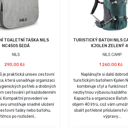
Í TOALETNÍ TAŠKA NILS
TURISTICKÝ BATOH NILS C
NC4505 ŠEDÁ
KJOLEN ZELENÝ 
NILS
NILS CAMP
290,00 Kč
1 260,00 Kč
 je praktická unisex cestovní
Naplánujte si další dobrod
ka, která usnadňuje organizaci
turistickým batohem Kjolen 
ygienických potřeb a drobných
kombinuje styl a funkčnost
m cestování i při každodenním
nezbytnou výbavou každého 
í. Kompaktní provedení ve
Kapacita a organizace Batoh 
avu umožňuje snadné uložení
objem 40 litrů, což vám umož
cestovní tašky nebo batohu,
sbalit potřebné příslušenství
tímco po rozložení…
výpravy.…