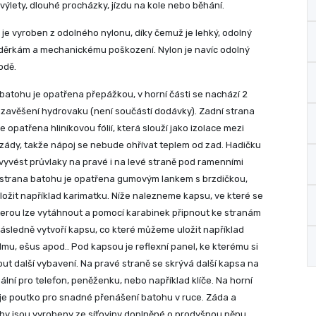
výlety, dlouhé procházky, jízdu na kole nebo běhání.
je vyroben z odolného nylonu, díky čemuž je lehký, odolný
děrkám a mechanickému poškození. Nylon je navíc odolný
vodě.
batohu je opatřena přepážkou, v horní části se nachází 2
 zavěšení hydrovaku (není součástí dodávky). Zadní strana
e opatřena hliníkovou fólií, která slouží jako izolace mezi
ády, takže nápoj se nebude ohřívat teplem od zad. Hadičku
vyvést průvlaky na pravé i na levé straně pod ramenními
 strana batohu je opatřena gumovým lankem s brzdičkou,
uložit například karimatku. Níže nalezneme kapsu, ve které se
kterou lze vytáhnout a pomocí karabinek připnout ke stranám
následně vytvoří kapsu, co které můžeme uložit například
lmu, ešus apod.. Pod kapsou je reflexní panel, ke kterému si
t další vybavení. Na pravé straně se skrývá další kapsa na
deální pro telefon, peněženku, nebo například klíče. Na horní
je poutko pro snadné přenášení batohu v ruce. Záda a
y jsou vyrobeny ze síťoviny doplněné o prodyšnou pěnu,