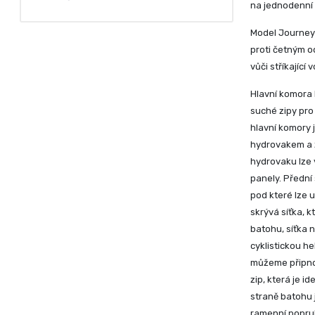
na jednodenní 
Model Journey 
proti četným o
vůči stříkající 
Hlavní komora 
suché zipy pro
hlavní komory j
hydrovakem a z
hydrovaku lze 
panely. Přední
pod které lze 
skrývá síťka, 
batohu, síťka 
cyklistickou he
můžeme připnou
zip, která je i
straně batohu 
ramenní popruh