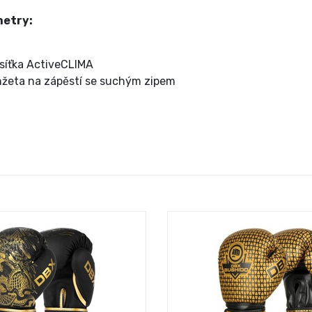
metry:
 síťka ActiveCLIMA
nžeta na zápěstí se suchým zipem