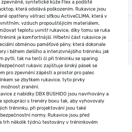
 zpevněné, syntetické kůže Flex a podšité
acktop, která odolává poškozením. Rukavice jsou
aně opatřeny větrací síťkou ActiveCLIMA, která v
 vnitřním, vzduch propouštějícím materiálem,
ižovat teplotu uvnitř rukavice, díky tomu se ruka
trénink je komfortnější. Hřbetní část rukavice je
eciální obměnou paměťové pěny, která dokonale
ry i během delšího a intenzivnějšího tréninku jak
 pytli, tak na terči či při tréninku se sparing
Bezpečnost rukavic zajištuje široký pásek se
m pro zpevnění zápěstí a prostor pro palec
ínkem se zbytkem rukavice, tyto prvky
í možnost zranění.
avice z nabídky DBX BUSHIDO jsou navrhovány a
e spolupráci s trenéry boxu tak, aby vyhovovaly
ich tréninku, při projektování jsou také
bezpečnostní normy. Rukavice jsou před
 trh několik týdnů testovány v tréninkovém