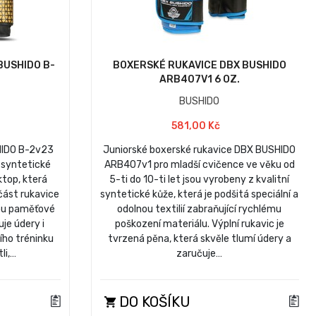
BUSHIDO B-
BOXERSKÉ RUKAVICE DBX BUSHIDO
ARB407V1 6 OZ.
BUSHIDO
581,00 Kč
HIDO B-2v23
Juniorské boxerské rukavice DBX BUSHIDO
 syntetické
ARB407v1 pro mladší cvičence ve věku od
ktop, která
5-ti do 10-ti let jsou vyrobeny z kvalitní
část rukavice
syntetické kůže, která je podšitá speciální a
nou paměťové
odolnou textilií zabraňující rychlému
je údery i
poškození materiálu. Výplní rukavic je
ího tréninku
tvrzená pěna, která skvěle tlumí údery a
li,…
zaručuje…
DO KOŠÍKU