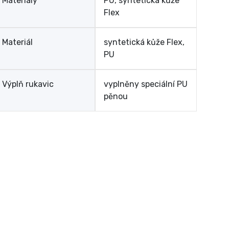
Materiály
PU, syntetická kůže
Flex
Materiál
syntetická kůže Flex,
PU
Výplň rukavic
vyplněny speciální PU
pěnou