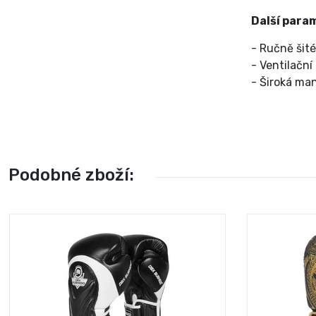
Další para
- Ručně šité
- Ventilační
- Široká ma
Podobné zboží: