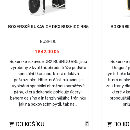
BOXERSKÉ RUKAVICE DBX BUSHIDO BB5
BOXERSK
BUSHIDO
1 842,00 Kč
Boxerské rukavice DBX BUSHIDO BB5 jsou
Boxerské 
vyrobeny z kvalitní, přírodní kůže podšité
Dragon" 
speciální tkaninou, která odolává
syntetické k
poškozením. Hřbetní část rukavice je
která odolá
vyplněná speciální obměnou paměťové
ze strany dl
pěny, která dokonale pohlcuje údery i
které v k
během delšího a intenzivnějšího tréninku
propouště
jak na boxovacím pytli, tak na…
sni
DO KOŠÍKU
DO KO