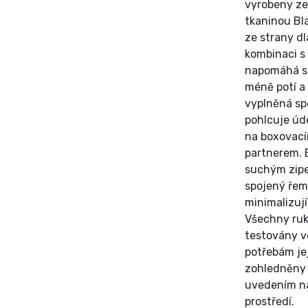
vyrobeny ze
tkaninou Bl
ze strany dl
kombinaci s
napomáhá sn
méně potí a 
vyplněná sp
pohlcuje úde
na boxovacím
partnerem. 
suchým zipe
spojený řem
minimalizuj
Všechny ruk
testovány v
potřebám jej
zohledněny 
uvedením na
prostředí.