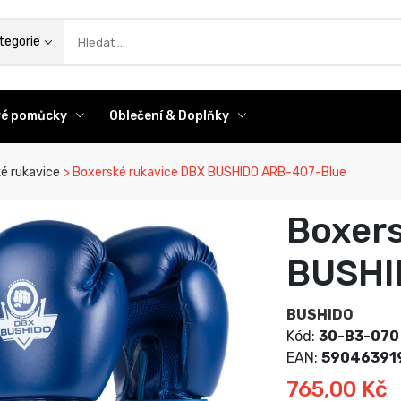
az
tegorie
ové pomůcky
Oblečení & Doplňky
é rukavice
Boxerské rukavice DBX BUSHIDO ARB-407-Blue
Boxers
BUSHI
BUSHIDO
Kód:
30-B3-070
EAN:
59046391
765,00 Kč