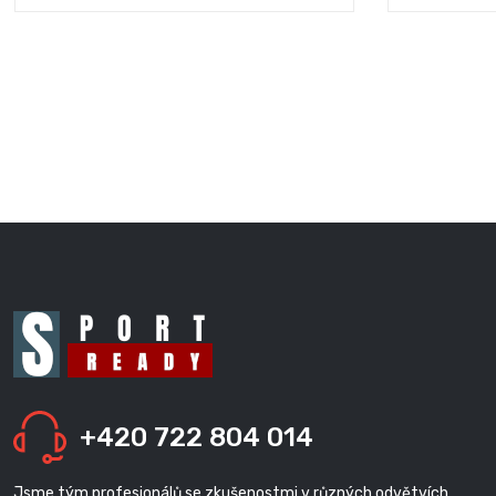
+420 722 804 014
Jsme tým profesionálů se zkušenostmi v různých odvětvích