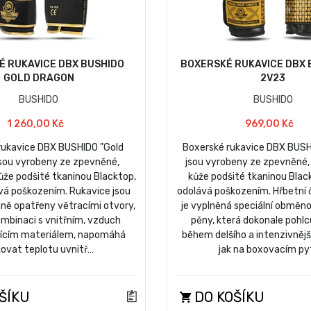
É RUKAVICE DBX BUSHIDO
BOXERSKÉ RUKAVICE DBX 
GOLD DRAGON
2V23
BUSHIDO
BUSHIDO
1 260,00 Kč
969,00 Kč
rukavice DBX BUSHIDO "Gold
Boxerské rukavice DBX BUS
jsou vyrobeny ze zpevněné,
jsou vyrobeny ze zpevněné,
ůže podšité tkaninou Blacktop,
kůže podšité tkaninou Blac
vá poškozením. Rukavice jsou
odolává poškozením. Hřbetní 
aně opatřeny větracími otvory,
je vyplněná speciální obmě
ombinaci s vnitřním, vzduch
pěny, která dokonale pohlcu
jícím materiálem, napomáhá
během delšího a intenzivnějš
žovat teplotu uvnitř…
jak na boxovacím pyt
ŠÍKU
DO KOŠÍKU