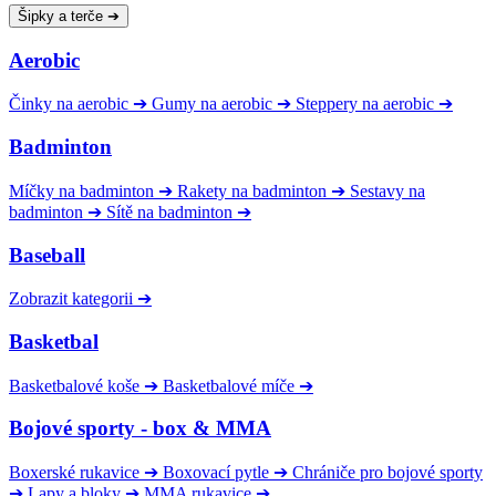
Šipky a terče
➔
Aerobic
Činky na aerobic
➔
Gumy na aerobic
➔
Steppery na aerobic
➔
Badminton
Míčky na badminton
➔
Rakety na badminton
➔
Sestavy na
badminton
➔
Sítě na badminton
➔
Baseball
Zobrazit kategorii
➔
Basketbal
Basketbalové koše
➔
Basketbalové míče
➔
Bojové sporty - box & MMA
Boxerské rukavice
➔
Boxovací pytle
➔
Chrániče pro bojové sporty
➔
Lapy a bloky
➔
MMA rukavice
➔