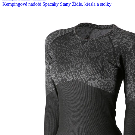
Kempingové nádobí
Spacáky
Stany
Židle, křesla a stolky