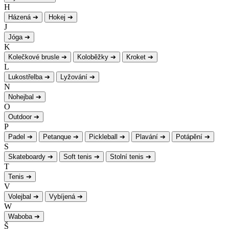
H
Házená
➔
Hokej
➔
J
Jóga
➔
K
Kolečkové brusle
➔
Koloběžky
➔
Kroket
➔
L
Lukostřelba
➔
Lyžování
➔
N
Nohejbal
➔
O
Outdoor
➔
P
Padel
➔
Petanque
➔
Pickleball
➔
Plavání
➔
Potápění
➔
S
Skateboardy
➔
Soft tenis
➔
Stolní tenis
➔
T
Tenis
➔
V
Volejbal
➔
Vybíjená
➔
W
Waboba
➔
Š