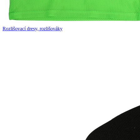
Rozlišovací dresy, rozlišováky