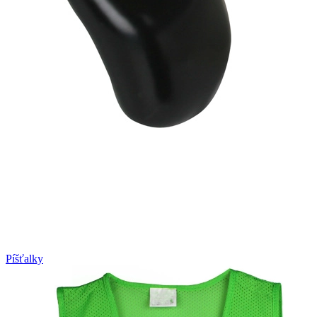
Píšťalky