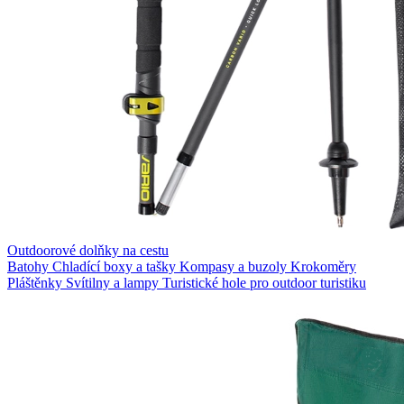
Outdoorové dolňky na cestu
Batohy
Chladící boxy a tašky
Kompasy a buzoly
Krokoměry
Pláštěnky
Svítilny a lampy
Turistické hole pro outdoor turistiku