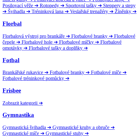
Posilovací věže
➔
Rotopedy
➔
Sportovní tašky
➔
Steppery a stepy
➔
Švihadla
➔
Tréninková lana
➔
Veslařské trenažéry
➔
Žíněnky
➔
Florbal
Florbalová výstroj pro brankáře
➔
Florbalové branky
➔
Florbalové
čepele
➔
Florbalové hole
➔
Florbalové míčky
➔
Florbalové
omotávky
➔
Florbalové tašky a doplňky
➔
Fotbal
Brankářské rukavice
➔
Fotbalové branky
➔
Fotbalové míče
➔
Fotbalové tréninkové pomůcky
➔
Frisbee
Zobrazit kategorii
➔
Gymnastika
Gymnastická švihadla
➔
Gymnastické kruhy a obruče
➔
Gymnastické míče
➔
Gymnastické stuhy
➔