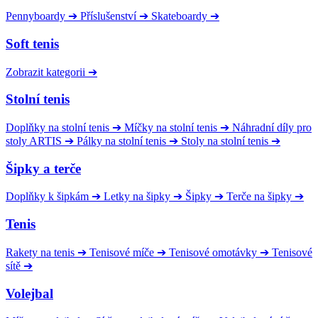
Pennyboardy
➔
Příslušenství
➔
Skateboardy
➔
Soft tenis
Zobrazit kategorii
➔
Stolní tenis
Doplňky na stolní tenis
➔
Míčky na stolní tenis
➔
Náhradní díly pro
stoly ARTIS
➔
Pálky na stolní tenis
➔
Stoly na stolní tenis
➔
Šipky a terče
Doplňky k šipkám
➔
Letky na šipky
➔
Šipky
➔
Terče na šipky
➔
Tenis
Rakety na tenis
➔
Tenisové míče
➔
Tenisové omotávky
➔
Tenisové
sítě
➔
Volejbal