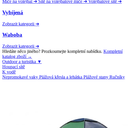
Míče na volejbal
➔
Sítě na volejbalové míče
➔
Volejbalové sítě
➔
Vybíjená
Zobrazit kategorii
➔
Waboba
Zobrazit kategorii
➔
Hledáte něco jiného? Prozkoumejte kompletní nabídku.
Kompletní
katalog zboží →
Outdoor a turistika
▼
Houpací sítě
K vodě
Nepromokavé vaky
Plážová křesla a lehátka
Plážové stany
Ručníky