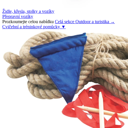
Židle, křesla, stolky a vozíky
Přepravní vozíky
Prozkoumejte celou nabídku
Celá sekce Outdoor a turistika →
Cvičební a tréninkové pomůcky
▼