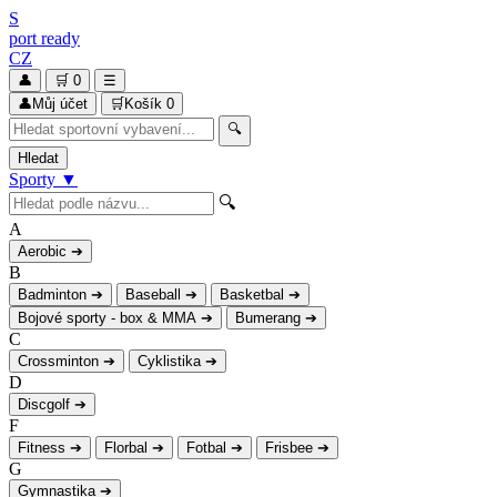
S
port
ready
CZ
👤
🛒
0
☰
👤
Můj účet
🛒
Košík
0
🔍
Hledat
Sporty
▼
🔍
A
Aerobic
➔
B
Badminton
➔
Baseball
➔
Basketbal
➔
Bojové sporty - box & MMA
➔
Bumerang
➔
C
Crossminton
➔
Cyklistika
➔
D
Discgolf
➔
F
Fitness
➔
Florbal
➔
Fotbal
➔
Frisbee
➔
G
Gymnastika
➔