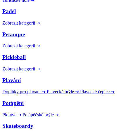
Turistické hole
➔
Padel
Zobrazit kategorii
➔
Petanque
Zobrazit kategorii
➔
Pickleball
Zobrazit kategorii
➔
Plavání
Doplňky pro plavání
➔
Plavecké brýle
➔
Plavecké čepice
➔
Potápění
Ploutve
➔
Potápěčské brýle
➔
Skateboardy