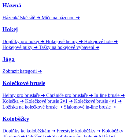
Házená
Házenkářské sítě
➔
Míče na házenou
➔
Hokej
Doplňky pro hokej
➔
Hokejové helmy
➔
Hokejové hole
➔
Hokejové puky
➔
Tašky na hokejové vybavení
➔
Jóga
Zobrazit kategorii
➔
Kolečkové brusle
Helmy pro bruslaře
➔
Chrániče pro bruslaře
➔
In-line brusle
➔
Kolečka
➔
Kolečkové brusle 2v1
➔
Kolečkové brusle 4v1
➔
Ložiska na kolečkové brusle
➔
Slalomové in-line brusle
➔
Koloběžky
Doplňky ke koloběžkám
➔
Freestyle koloběžky
➔
Koloběžky
tříkolové
➔
Odrážedla
➔
S nafukovacími koly
➔
Skládací