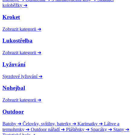
koloběžky
➔
Kroket
Zobrazit kategorii
➔
Lukostřelba
Zobrazit kategorii
➔
Lyžování
Sjezdové lyžování
➔
Nohejbal
Zobrazit kategorii
➔
Outdoor
Batohy
➔
Čelovky, svítilny, baterky
➔
Karimatky
➔
Láhve a
termohrnky
➔
Outdoor nářadí
➔
Pláštěnky
➔
Spacáky
➔
Stany
➔