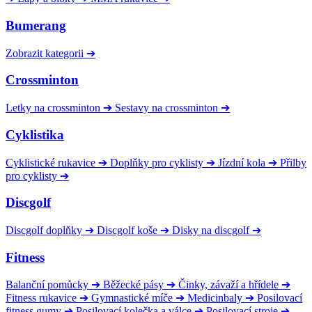
Bumerang
Zobrazit kategorii
➔
Crossminton
Letky na crossminton
➔
Sestavy na crossminton
➔
Cyklistika
Cyklistické rukavice
➔
Doplňky pro cyklisty
➔
Jízdní kola
➔
Přilby
pro cyklisty
➔
Discgolf
Discgolf doplňky
➔
Discgolf koše
➔
Disky na discgolf
➔
Fitness
Balanční pomůcky
➔
Běžecké pásy
➔
Činky, závaží a hřídele
➔
Fitness rukavice
➔
Gymnastické míče
➔
Medicinbaly
➔
Posilovací
fitness gumy
➔
Posilovací kolečka a válce
➔
Posilovací stroje
➔