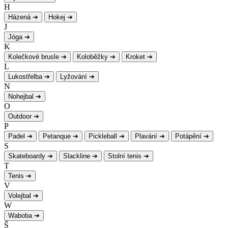
H
Házená
➔
Hokej
➔
J
Jóga
➔
K
Kolečkové brusle
➔
Koloběžky
➔
Kroket
➔
L
Lukostřelba
➔
Lyžování
➔
N
Nohejbal
➔
O
Outdoor
➔
P
Padel
➔
Petanque
➔
Pickleball
➔
Plavání
➔
Potápění
➔
S
Skateboardy
➔
Slackline
➔
Stolní tenis
➔
T
Tenis
➔
V
Volejbal
➔
W
Waboba
➔
Š