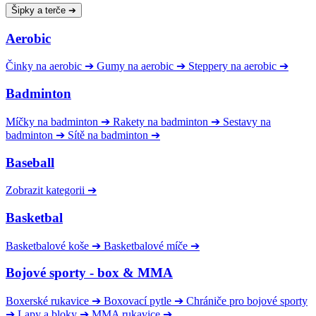
Šipky a terče
➔
Aerobic
Činky na aerobic
➔
Gumy na aerobic
➔
Steppery na aerobic
➔
Badminton
Míčky na badminton
➔
Rakety na badminton
➔
Sestavy na
badminton
➔
Sítě na badminton
➔
Baseball
Zobrazit kategorii
➔
Basketbal
Basketbalové koše
➔
Basketbalové míče
➔
Bojové sporty - box & MMA
Boxerské rukavice
➔
Boxovací pytle
➔
Chrániče pro bojové sporty
➔
Lapy a bloky
➔
MMA rukavice
➔