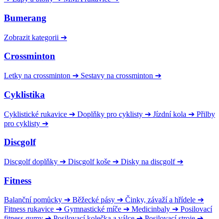
Bumerang
Zobrazit kategorii
➔
Crossminton
Letky na crossminton
➔
Sestavy na crossminton
➔
Cyklistika
Cyklistické rukavice
➔
Doplňky pro cyklisty
➔
Jízdní kola
➔
Přilby
pro cyklisty
➔
Discgolf
Discgolf doplňky
➔
Discgolf koše
➔
Disky na discgolf
➔
Fitness
Balanční pomůcky
➔
Běžecké pásy
➔
Činky, závaží a hřídele
➔
Fitness rukavice
➔
Gymnastické míče
➔
Medicinbaly
➔
Posilovací
fitness gumy
➔
Posilovací kolečka a válce
➔
Posilovací stroje
➔