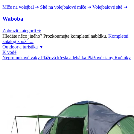
Míče na volejbal
➔
Sítě na volejbalové míče
➔
Volejbalové sítě
➔
Waboba
Zobrazit kategorii
➔
Hledáte něco jiného? Prozkoumejte kompletní nabídku.
Kompletní
katalog zboží →
Outdoor a turistika
▼
K vodě
Nepromokavé vaky
Plážová křesla a lehátka
Plážové stany
Ručníky