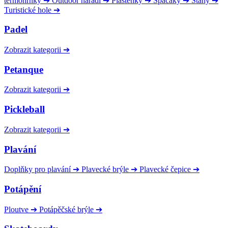
termohrnky
➔
Outdoor nářadí
➔
Pláštěnky
➔
Spacáky
➔
Stany
➔
Turistické hole
➔
Padel
Zobrazit kategorii
➔
Petanque
Zobrazit kategorii
➔
Pickleball
Zobrazit kategorii
➔
Plavání
Doplňky pro plavání
➔
Plavecké brýle
➔
Plavecké čepice
➔
Potápění
Ploutve
➔
Potápěčské brýle
➔