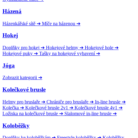
Házená
Házenkářské sítě
➔
Míče na házenou
➔
Hokej
Doplňky pro hokej
➔
Hokejové helmy
➔
Hokejové hole
➔
Hokejové puky
➔
Tašky na hokejové vybavení
➔
Jóga
Zobrazit kategorii
➔
Kolečkové brusle
Helmy pro bruslaře
➔
Chrániče pro bruslaře
➔
In-line brusle
➔
Kolečka
➔
Kolečkové brusle 2v1
➔
Kolečkové brusle 4v1
➔
Ložiska na kolečkové brusle
➔
Slalomové in-line brusle
➔
Koloběžky
Doplňky ke koloběžkám
➔
Freestyle koloběžky
➔
Koloběžky