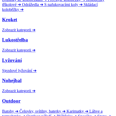
tříkolové
➔
Odrážedla
➔
S nafukovacími koly
➔
Skládací
koloběžky
➔
Kroket
Zobrazit kategorii
➔
Lukostřelba
Zobrazit kategorii
➔
Lyžování
Sjezdové lyžování
➔
Nohejbal
Zobrazit kategorii
➔
Outdoor
Batohy
➔
Čelovky, svítilny, baterky
➔
Karimatky
➔
Láhve a