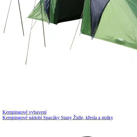
Kempingové vybavení
Kempingové nádobí
Spacáky
Stany
Židle, křesla a stolky