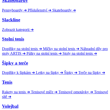
Skateboardy
Pennyboardy
➔
Příslušenství
➔
Skateboardy
➔
Slackline
Zobrazit kategorii
➔
Stolní tenis
Doplňky na stolní tenis
➔
Míčky na stolní tenis
➔
Náhradní díly pro
stoly ARTIS
➔
Pálky na stolní tenis
➔
Stoly na stolní tenis
➔
Šipky a terče
Doplňky k šipkám
➔
Letky na šipky
➔
Šipky
➔
Terče na šipky
➔
Tenis
Rakety na tenis
➔
Tenisové míče
➔
Tenisové omotávky
➔
Tenisové
sítě
➔
Volejbal