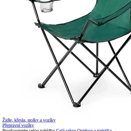
Židle, křesla, stolky a vozíky
Přepravní vozíky
Prozkoumejte celou nabídku
Celá sekce Outdoor a turistika →