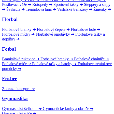
Posilovací věže
➔
Rotopedy
➔
Sportovní tašky
➔
Steppery a stepy
➔
Švihadla
➔
Tréninková lana
➔
Veslařské trenažéry
➔
Žíněnky
➔
Florbal
Florbalové branky
➔
Florbalové čepele
➔
Florbalové hole
➔
Florbalové míčky
➔
Florbalové omotávky
➔
Florbalové tašky a
doplňky
➔
Fotbal
Brankářské rukavice
➔
Fotbalové branky
➔
Fotbalové chrániče
➔
Fotbalové míče
➔
Fotbalové tašky a batohy
➔
Fotbalové tréninkové
pomůcky
➔
Frisbee
Zobrazit kategorii
➔
Gymnastika
Gymnastická švihadla
➔
Gymnastické kruhy a obruče
➔
Gymnastické míče
➔