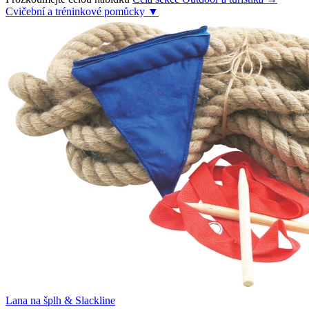
Cvičební a tréninkové pomůcky
▼
Lana na šplh & Slackline