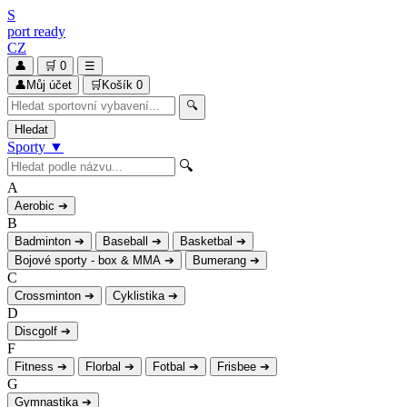
S
port
ready
CZ
👤
🛒
0
☰
👤
Můj účet
🛒
Košík
0
🔍
Hledat
Sporty
▼
🔍
A
Aerobic
➔
B
Badminton
➔
Baseball
➔
Basketbal
➔
Bojové sporty - box & MMA
➔
Bumerang
➔
C
Crossminton
➔
Cyklistika
➔
D
Discgolf
➔
F
Fitness
➔
Florbal
➔
Fotbal
➔
Frisbee
➔
G
Gymnastika
➔