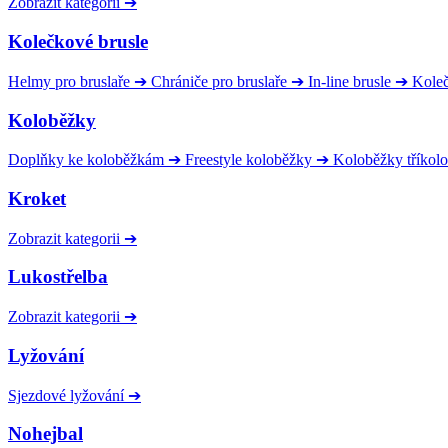
Zobrazit kategorii
➔
Kolečkové brusle
Helmy pro bruslaře
➔
Chrániče pro bruslaře
➔
In-line brusle
➔
Kole
Koloběžky
Doplňky ke koloběžkám
➔
Freestyle koloběžky
➔
Koloběžky tříkol
Kroket
Zobrazit kategorii
➔
Lukostřelba
Zobrazit kategorii
➔
Lyžování
Sjezdové lyžování
➔
Nohejbal