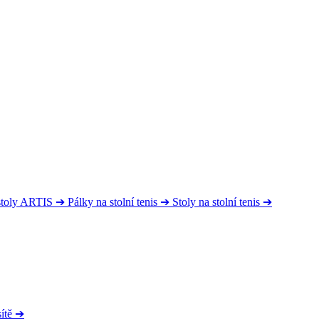
 stoly ARTIS
➔
Pálky na stolní tenis
➔
Stoly na stolní tenis
➔
ítě
➔