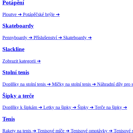
Potápění
Ploutve
➔
Potápěčské brýle
➔
Skateboardy
Pennyboardy
➔
Příslušenství
➔
Skateboardy
➔
Slackline
Zobrazit kategorii
➔
Stolní tenis
Doplňky na stolní tenis
➔
Míčky na stolní tenis
➔
Náhradní díly pro
Šipky a terče
Doplňky k šipkám
➔
Letky na šipky
➔
Šipky
➔
Terče na šipky
➔
Tenis
Rakety na tenis
➔
Tenisové míče
➔
Tenisové omotávky
➔
Tenisové s