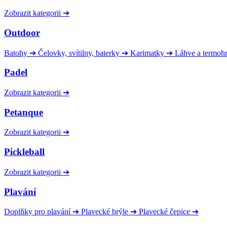
Zobrazit kategorii
➔
Outdoor
Batohy
➔
Čelovky, svítilny, baterky
➔
Karimatky
➔
Láhve a termoh
Padel
Zobrazit kategorii
➔
Petanque
Zobrazit kategorii
➔
Pickleball
Zobrazit kategorii
➔
Plavání
Doplňky pro plavání
➔
Plavecké brýle
➔
Plavecké čepice
➔