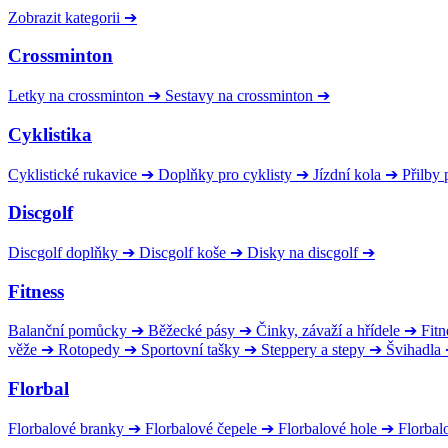
Zobrazit kategorii
➔
Crossminton
Letky na crossminton
➔
Sestavy na crossminton
➔
Cyklistika
Cyklistické rukavice
➔
Doplňky pro cyklisty
➔
Jízdní kola
➔
Přilby 
Discgolf
Discgolf doplňky
➔
Discgolf koše
➔
Disky na discgolf
➔
Fitness
Balanční pomůcky
➔
Běžecké pásy
➔
Činky, závaží a hřídele
➔
Fitn
věže
➔
Rotopedy
➔
Sportovní tašky
➔
Steppery a stepy
➔
Švihadla
Florbal
Florbalové branky
➔
Florbalové čepele
➔
Florbalové hole
➔
Florbal