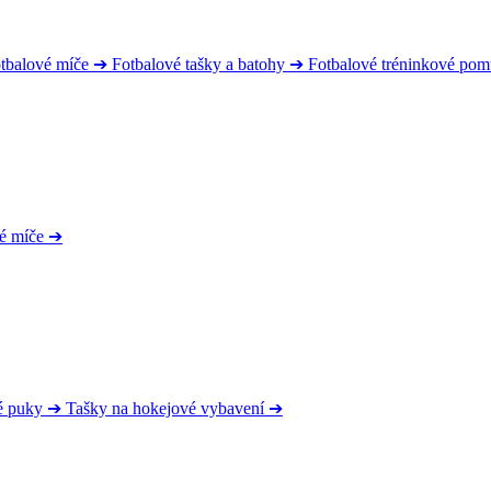
tbalové míče
➔
Fotbalové tašky a batohy
➔
Fotbalové tréninkové po
é míče
➔
é puky
➔
Tašky na hokejové vybavení
➔