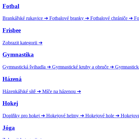
Fotbal
Brankářské rukavice
➔
Fotbalové branky
➔
Fotbalové chrániče
➔
Fo
Frisbee
Zobrazit kategorii
➔
Gymnastika
Gymnastická švihadla
➔
Gymnastické kruhy a obruče
➔
Gymnastick
Házená
Házenkářské sítě
➔
Míče na házenou
➔
Hokej
Doplňky pro hokej
➔
Hokejové helmy
➔
Hokejové hole
➔
Hokejov
Jóga