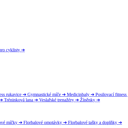
pro cyklisty
➔
ess rukavice
➔
Gymnastické míče
➔
Medicinbaly
➔
Posilovací fitnes
➔
Tréninková lana
➔
Veslařské trenažéry
➔
Žíněnky
➔
ové míčky
➔
Florbalové omotávky
➔
Florbalové tašky a doplňky
➔