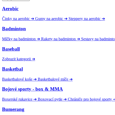
Aerobic
Činky na aerobic
➔
Gumy na aerobic
➔
Steppery na aerobic
➔
Badminton
Míčky na badminton
➔
Rakety na badminton
➔
Sestavy na badmint
Baseball
Zobrazit kategorii
➔
Basketbal
Basketbalové koše
➔
Basketbalové míče
➔
Bojové sporty - box & MMA
Boxerské rukavice
➔
Boxovací pytle
➔
Chrániče pro bojové sporty
Bumerang