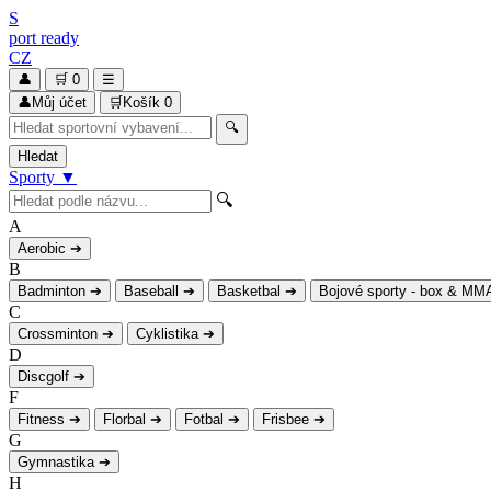
S
port
ready
CZ
👤
🛒
0
☰
👤
Můj účet
🛒
Košík
0
🔍
Hledat
Sporty
▼
🔍
A
Aerobic
➔
B
Badminton
➔
Baseball
➔
Basketbal
➔
Bojové sporty - box & MM
C
Crossminton
➔
Cyklistika
➔
D
Discgolf
➔
F
Fitness
➔
Florbal
➔
Fotbal
➔
Frisbee
➔
G
Gymnastika
➔
H