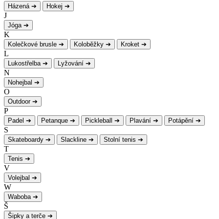
Házená
➔
Hokej
➔
J
Jóga
➔
K
Kolečkové brusle
➔
Koloběžky
➔
Kroket
➔
L
Lukostřelba
➔
Lyžování
➔
N
Nohejbal
➔
O
Outdoor
➔
P
Padel
➔
Petanque
➔
Pickleball
➔
Plavání
➔
Potápění
➔
S
Skateboardy
➔
Slackline
➔
Stolní tenis
➔
T
Tenis
➔
V
Volejbal
➔
W
Waboba
➔
Š
Šipky a terče
➔