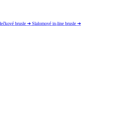
lečkové brusle
➔
Slalomové in-line brusle
➔