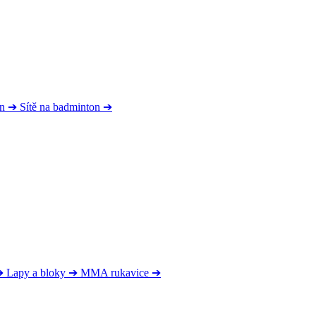
on
➔
Sítě na badminton
➔
➔
Lapy a bloky
➔
MMA rukavice
➔