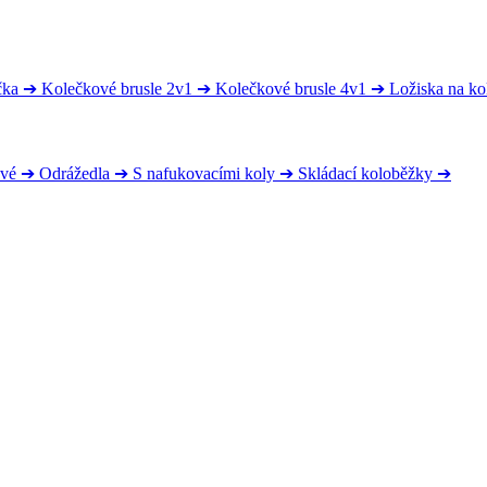
čka
➔
Kolečkové brusle 2v1
➔
Kolečkové brusle 4v1
➔
Ložiska na ko
ové
➔
Odrážedla
➔
S nafukovacími koly
➔
Skládací koloběžky
➔