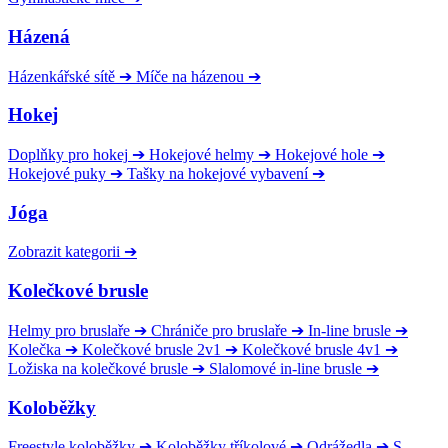
Házená
Házenkářské sítě
➔
Míče na házenou
➔
Hokej
Doplňky pro hokej
➔
Hokejové helmy
➔
Hokejové hole
➔
Hokejové puky
➔
Tašky na hokejové vybavení
➔
Jóga
Zobrazit kategorii
➔
Kolečkové brusle
Helmy pro bruslaře
➔
Chrániče pro bruslaře
➔
In-line brusle
➔
Kolečka
➔
Kolečkové brusle 2v1
➔
Kolečkové brusle 4v1
➔
Ložiska na kolečkové brusle
➔
Slalomové in-line brusle
➔
Koloběžky
Freestyle koloběžky
➔
Koloběžky tříkolové
➔
Odrážedla
➔
S