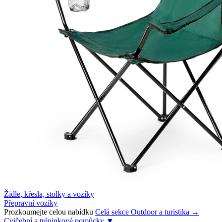
Židle, křesla, stolky a vozíky
Přepravní vozíky
Prozkoumejte celou nabídku
Celá sekce Outdoor a turistika →
Cvičební a tréninkové pomůcky
▼