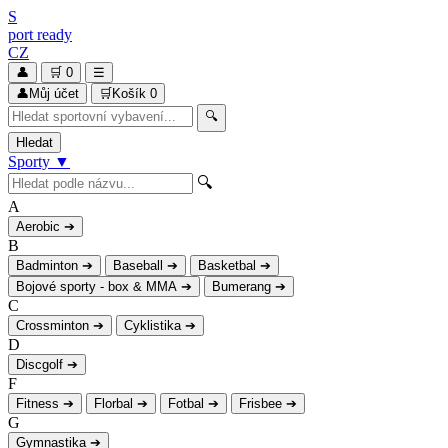
S
port
ready
CZ
👤
🛒
0
☰
👤
Můj účet
🛒
Košík
0
🔍
Hledat
Sporty
▼
🔍
A
Aerobic
➔
B
Badminton
➔
Baseball
➔
Basketbal
➔
Bojové sporty - box & MMA
➔
Bumerang
➔
C
Crossminton
➔
Cyklistika
➔
D
Discgolf
➔
F
Fitness
➔
Florbal
➔
Fotbal
➔
Frisbee
➔
G
Gymnastika
➔