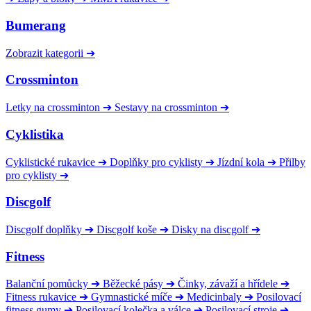
Bumerang
Zobrazit kategorii
➔
Crossminton
Letky na crossminton
➔
Sestavy na crossminton
➔
Cyklistika
Cyklistické rukavice
➔
Doplňky pro cyklisty
➔
Jízdní kola
➔
Přilby
pro cyklisty
➔
Discgolf
Discgolf doplňky
➔
Discgolf koše
➔
Disky na discgolf
➔
Fitness
Balanční pomůcky
➔
Běžecké pásy
➔
Činky, závaží a hřídele
➔
Fitness rukavice
➔
Gymnastické míče
➔
Medicinbaly
➔
Posilovací
fitness gumy
➔
Posilovací kolečka a válce
➔
Posilovací stroje
➔