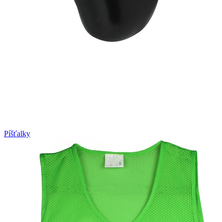
Píšťalky