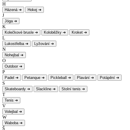
H
Házená
➔
Hokej
➔
J
Jóga
➔
K
Kolečkové brusle
➔
Koloběžky
➔
Kroket
➔
L
Lukostřelba
➔
Lyžování
➔
N
Nohejbal
➔
O
Outdoor
➔
P
Padel
➔
Petanque
➔
Pickleball
➔
Plavání
➔
Potápění
➔
S
Skateboardy
➔
Slackline
➔
Stolní tenis
➔
T
Tenis
➔
V
Volejbal
➔
W
Waboba
➔
Š