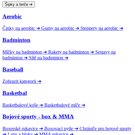
Šipky a terče
➔
Aerobic
Činky na aerobic
➔
Gumy na aerobic
➔
Steppery na aerobic
➔
Badminton
Míčky na badminton
➔
Rakety na badminton
➔
Sestavy na
badminton
➔
Sítě na badminton
➔
Baseball
Zobrazit kategorii
➔
Basketbal
Basketbalové koše
➔
Basketbalové míče
➔
Bojové sporty - box & MMA
Boxerské rukavice
➔
Boxovací pytle
➔
Chrániče pro bojové sporty
➔
Lapy a bloky
➔
MMA rukavice
➔