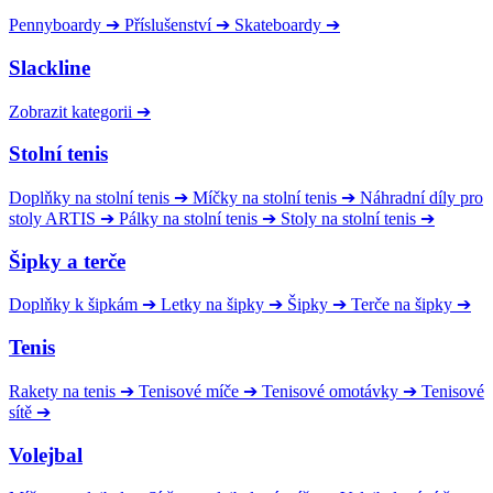
Pennyboardy
➔
Příslušenství
➔
Skateboardy
➔
Slackline
Zobrazit kategorii
➔
Stolní tenis
Doplňky na stolní tenis
➔
Míčky na stolní tenis
➔
Náhradní díly pro
stoly ARTIS
➔
Pálky na stolní tenis
➔
Stoly na stolní tenis
➔
Šipky a terče
Doplňky k šipkám
➔
Letky na šipky
➔
Šipky
➔
Terče na šipky
➔
Tenis
Rakety na tenis
➔
Tenisové míče
➔
Tenisové omotávky
➔
Tenisové
sítě
➔
Volejbal