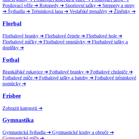
Posilovací věže
➔
Rotopedy
➔
Sportovní tašky
➔
Steppery a stepy
➔
Švihadla
➔
Tréninková lana
➔
Veslařské trenažéry
➔
Žíněnky
➔
Florbal
Florbalové branky
➔
Florbalové čepele
➔
Florbalové hole
➔
Florbalové míčky
➔
Florbalové omotávky
➔
Florbalové tašky a
doplňky
➔
Fotbal
Brankářské rukavice
➔
Fotbalové branky
➔
Fotbalové chrániče
➔
Fotbalové míče
➔
Fotbalové tašky a batohy
➔
Fotbalové tréninkové
pomůcky
➔
Frisbee
Zobrazit kategorii
➔
Gymnastika
Gymnastická švihadla
➔
Gymnastické kruhy a obruče
➔
Gymnastické míče
➔