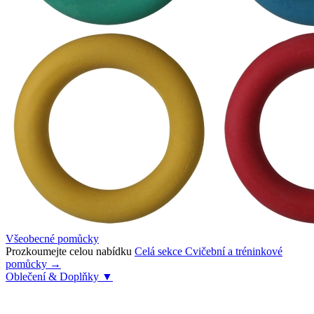
Všeobecné pomůcky
Prozkoumejte celou nabídku
Celá sekce Cvičební a tréninkové
pomůcky →
Oblečení & Doplňky
▼