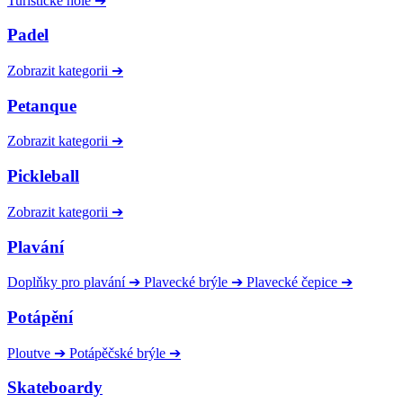
Turistické hole
➔
Padel
Zobrazit kategorii
➔
Petanque
Zobrazit kategorii
➔
Pickleball
Zobrazit kategorii
➔
Plavání
Doplňky pro plavání
➔
Plavecké brýle
➔
Plavecké čepice
➔
Potápění
Ploutve
➔
Potápěčské brýle
➔
Skateboardy