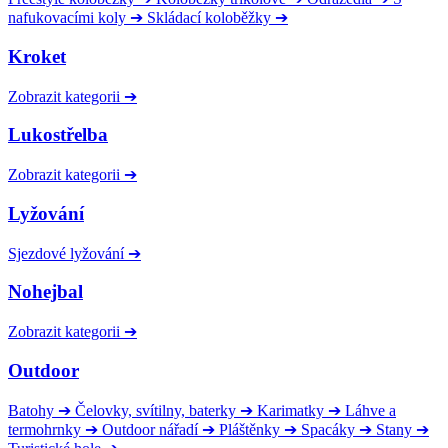
nafukovacími koly
➔
Skládací koloběžky
➔
Kroket
Zobrazit kategorii
➔
Lukostřelba
Zobrazit kategorii
➔
Lyžování
Sjezdové lyžování
➔
Nohejbal
Zobrazit kategorii
➔
Outdoor
Batohy
➔
Čelovky, svítilny, baterky
➔
Karimatky
➔
Láhve a
termohrnky
➔
Outdoor nářadí
➔
Pláštěnky
➔
Spacáky
➔
Stany
➔