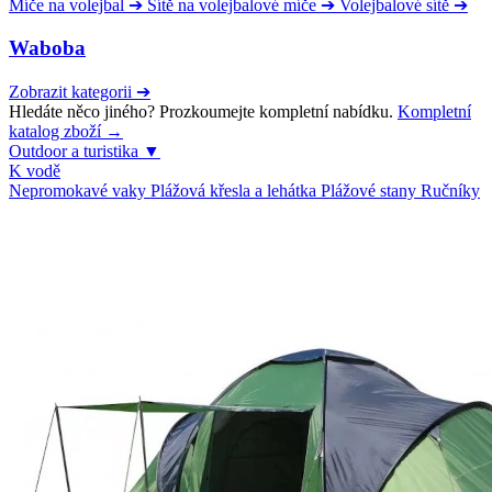
Míče na volejbal
➔
Sítě na volejbalové míče
➔
Volejbalové sítě
➔
Waboba
Zobrazit kategorii
➔
Hledáte něco jiného? Prozkoumejte kompletní nabídku.
Kompletní
katalog zboží →
Outdoor a turistika
▼
K vodě
Nepromokavé vaky
Plážová křesla a lehátka
Plážové stany
Ručníky