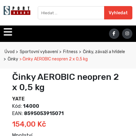
Sport Ready
Vyhledat výraz
Vyhledat
Úvod
Sportovní vybavení
Fitness
Činky, závaží a hřídele
Činky
Činky AEROBIC neopren 2 x 0,5 kg
Činky AEROBIC neopren 2
x 0,5 kg
YATE
Kód:
14000
EAN:
8595053915071
154,00 Kč
Množství