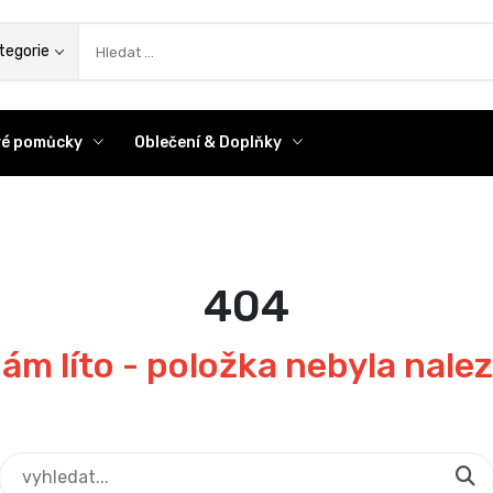
az
tegorie
ové pomůcky
Oblečení & Doplňky
404
ám líto - položka nebyla nale