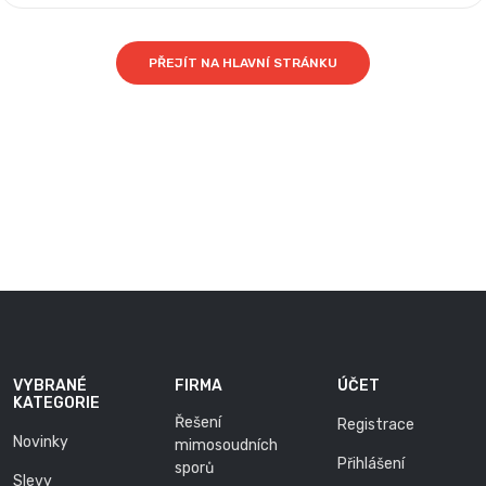
PŘEJÍT NA HLAVNÍ STRÁNKU
VYBRANÉ
FIRMA
ÚČET
KATEGORIE
Řešení
Registrace
Novinky
mimosoudních
Přihlášení
sporů
Slevy