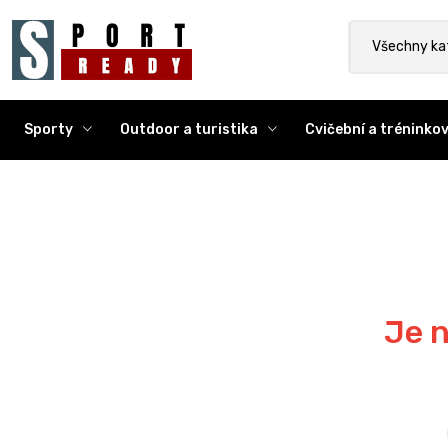
Sport Ready
Vyhledat výr
Všechny ka
Sporty
Outdoor a turistika
Cvičební a trénink
Je n