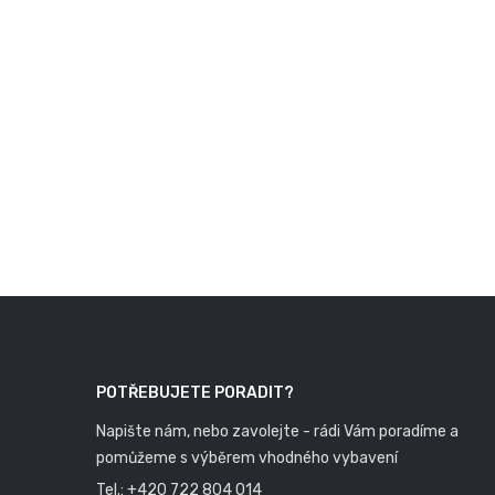
POTŘEBUJETE PORADIT?
Napište nám, nebo zavolejte - rádi Vám poradíme a
pomůžeme s výběrem vhodného vybavení
Tel.:
+420 722 804 014