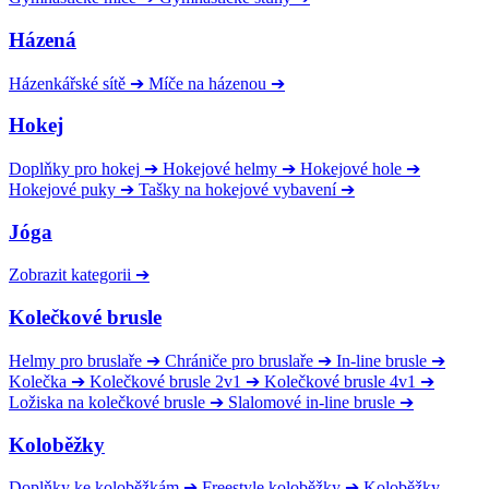
Házená
Házenkářské sítě
➔
Míče na házenou
➔
Hokej
Doplňky pro hokej
➔
Hokejové helmy
➔
Hokejové hole
➔
Hokejové puky
➔
Tašky na hokejové vybavení
➔
Jóga
Zobrazit kategorii
➔
Kolečkové brusle
Helmy pro bruslaře
➔
Chrániče pro bruslaře
➔
In-line brusle
➔
Kolečka
➔
Kolečkové brusle 2v1
➔
Kolečkové brusle 4v1
➔
Ložiska na kolečkové brusle
➔
Slalomové in-line brusle
➔
Koloběžky
Doplňky ke koloběžkám
➔
Freestyle koloběžky
➔
Koloběžky