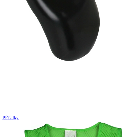
Píšťalky