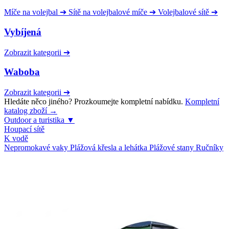
Míče na volejbal
➔
Sítě na volejbalové míče
➔
Volejbalové sítě
➔
Vybíjená
Zobrazit kategorii
➔
Waboba
Zobrazit kategorii
➔
Hledáte něco jiného? Prozkoumejte kompletní nabídku.
Kompletní
katalog zboží →
Outdoor a turistika
▼
Houpací sítě
K vodě
Nepromokavé vaky
Plážová křesla a lehátka
Plážové stany
Ručníky