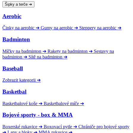
Šipky a terče
➔
Aerobic
Činky na aerobic
➔
Gumy na aerobic
➔
Steppery na aerobic
➔
Badminton
Míčky na badminton
➔
Rakety na badminton
➔
Sestavy na
badminton
➔
Sítě na badminton
➔
Baseball
Zobrazit kategorii
➔
Basketbal
Basketbalové koše
➔
Basketbalové míče
➔
Bojové sporty - box & MMA
Boxerské rukavice
➔
Boxovací pytle
➔
Chrániče pro bojové sporty
➔
Lapy a bloky
➔
MMA rukavice
➔