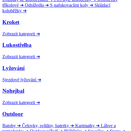
tříkolové
➔
Odrážedla
➔
S nafukovacími koly
➔
Skládací
koloběžky
➔
Kroket
Zobrazit kategorii
➔
Lukostřelba
Zobrazit kategorii
➔
Lyžování
Sjezdové lyžování
➔
Nohejbal
Zobrazit kategorii
➔
Outdoor
Batohy
➔
Čelovky, svítilny, baterky
➔
Karimatky
➔
Láhve a