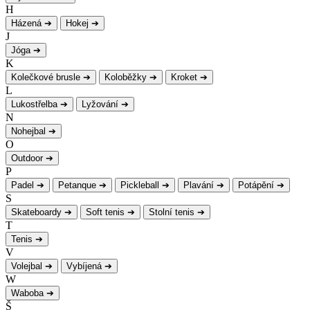
H
Házená
➔
Hokej
➔
J
Jóga
➔
K
Kolečkové brusle
➔
Koloběžky
➔
Kroket
➔
L
Lukostřelba
➔
Lyžování
➔
N
Nohejbal
➔
O
Outdoor
➔
P
Padel
➔
Petanque
➔
Pickleball
➔
Plavání
➔
Potápění
➔
S
Skateboardy
➔
Soft tenis
➔
Stolní tenis
➔
T
Tenis
➔
V
Volejbal
➔
Vybíjená
➔
W
Waboba
➔
Š