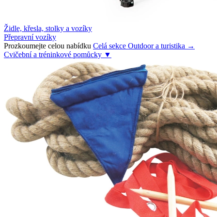
Židle, křesla, stolky a vozíky
Přepravní vozíky
Prozkoumejte celou nabídku
Celá sekce Outdoor a turistika →
Cvičební a tréninkové pomůcky
▼