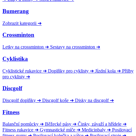
Bumerang
Zobrazit kategorii
➔
Crossminton
Letky na crossminton
➔
Sestavy na crossminton
➔
Cyklistika
Cyklistické rukavice
➔
Doplňky pro cyklisty
➔
Jízdní kola
➔
Přilby
pro cyklisty
➔
Discgolf
Discgolf doplňky
➔
Discgolf koše
➔
Disky na discgolf
➔
Fitness
Balanční pomůcky
➔
Běžecké pásy
➔
Činky, závaží a hřídele
➔
Fitness rukavice
➔
Gymnastické míče
➔
Medicinbaly
➔
Posilovací
fitness gumy
➔
Posilovací kolečka a válce
➔
Posilovací stroje
➔