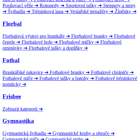
Posilovací věže
➔
Rotopedy
➔
Sportovní tašky
➔
Steppery a stepy
➔
Švihadla
➔
Tréninková lana
➔
Veslařské trenažéry
➔
Žíněnky
➔
Florbal
Florbalová výstroj pro brankáře
➔
Florbalové branky
➔
Florbalové
čepele
➔
Florbalové hole
➔
Florbalové míčky
➔
Florbalové
omotávky
➔
Florbalové tašky a doplňky
➔
Fotbal
Brankářské rukavice
➔
Fotbalové branky
➔
Fotbalové chrániče
➔
Fotbalové míče
➔
Fotbalové tašky a batohy
➔
Fotbalové tréninkové
pomůcky
➔
Frisbee
Zobrazit kategorii
➔
Gymnastika
Gymnastická švihadla
➔
Gymnastické kruhy a obruče
➔
Gymnastické míče
➔
Gymnastické stuhy
➔