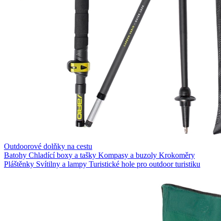
Outdoorové dolňky na cestu
Batohy
Chladící boxy a tašky
Kompasy a buzoly
Krokoměry
Pláštěnky
Svítilny a lampy
Turistické hole pro outdoor turistiku