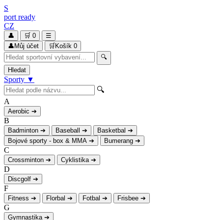
S
port
ready
CZ
👤
🛒
0
☰
👤
Můj účet
🛒
Košík
0
🔍
Hledat
Sporty
▼
🔍
A
Aerobic
➔
B
Badminton
➔
Baseball
➔
Basketbal
➔
Bojové sporty - box & MMA
➔
Bumerang
➔
C
Crossminton
➔
Cyklistika
➔
D
Discgolf
➔
F
Fitness
➔
Florbal
➔
Fotbal
➔
Frisbee
➔
G
Gymnastika
➔