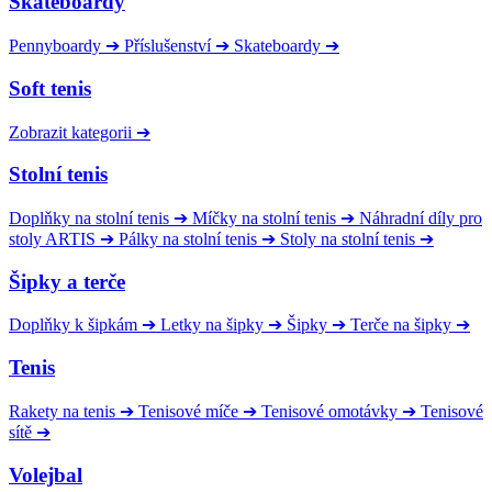
Skateboardy
Pennyboardy
➔
Příslušenství
➔
Skateboardy
➔
Soft tenis
Zobrazit kategorii
➔
Stolní tenis
Doplňky na stolní tenis
➔
Míčky na stolní tenis
➔
Náhradní díly pro
stoly ARTIS
➔
Pálky na stolní tenis
➔
Stoly na stolní tenis
➔
Šipky a terče
Doplňky k šipkám
➔
Letky na šipky
➔
Šipky
➔
Terče na šipky
➔
Tenis
Rakety na tenis
➔
Tenisové míče
➔
Tenisové omotávky
➔
Tenisové
sítě
➔
Volejbal