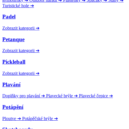
termohrnky
➔
Outdoor nářadí
➔
Pláštěnky
➔
Spacáky
➔
Stany
➔
Turistické hole
➔
Padel
Zobrazit kategorii
➔
Petanque
Zobrazit kategorii
➔
Pickleball
Zobrazit kategorii
➔
Plavání
Doplňky pro plavání
➔
Plavecké brýle
➔
Plavecké čepice
➔
Potápění
Ploutve
➔
Potápěčské brýle
➔