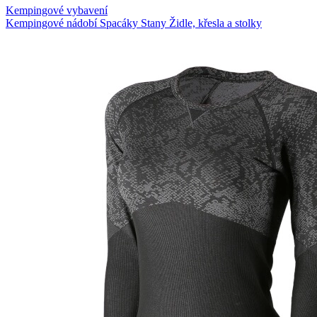
Kempingové vybavení
Kempingové nádobí
Spacáky
Stany
Židle, křesla a stolky