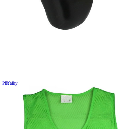
Píšťalky