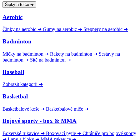
Šipky a terče
➔
Aerobic
Činky na aerobic
➔
Gumy na aerobic
➔
Steppery na aerobic
➔
Badminton
Míčky na badminton
➔
Rakety na badminton
➔
Sestavy na
badminton
➔
Sítě na badminton
➔
Baseball
Zobrazit kategorii
➔
Basketbal
Basketbalové koše
➔
Basketbalové míče
➔
Bojové sporty - box & MMA
Boxerské rukavice
➔
Boxovací pytle
➔
Chrániče pro bojové sporty
➔
Lapy a bloky
➔
MMA rukavice
➔