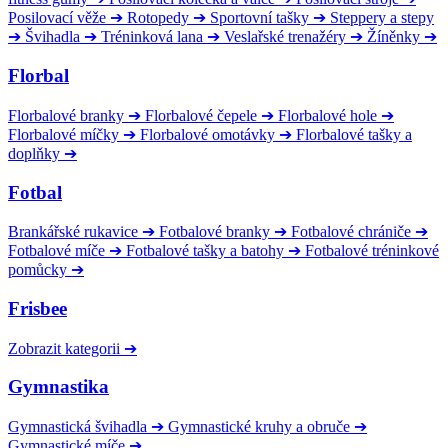
Posilovací věže
➔
Rotopedy
➔
Sportovní tašky
➔
Steppery a stepy
➔
Švihadla
➔
Tréninková lana
➔
Veslařské trenažéry
➔
Žíněnky
➔
Florbal
Florbalové branky
➔
Florbalové čepele
➔
Florbalové hole
➔
Florbalové míčky
➔
Florbalové omotávky
➔
Florbalové tašky a
doplňky
➔
Fotbal
Brankářské rukavice
➔
Fotbalové branky
➔
Fotbalové chrániče
➔
Fotbalové míče
➔
Fotbalové tašky a batohy
➔
Fotbalové tréninkové
pomůcky
➔
Frisbee
Zobrazit kategorii
➔
Gymnastika
Gymnastická švihadla
➔
Gymnastické kruhy a obruče
➔
Gymnastické míče
➔