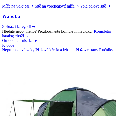
Míče na volejbal
➔
Sítě na volejbalové míče
➔
Volejbalové sítě
➔
Waboba
Zobrazit kategorii
➔
Hledáte něco jiného? Prozkoumejte kompletní nabídku.
Kompletní
katalog zboží →
Outdoor a turistika
▼
K vodě
Nepromokavé vaky
Plážová křesla a lehátka
Plážové stany
Ručníky