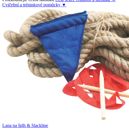
Cvičební a tréninkové pomůcky
▼
Lana na šplh & Slackline