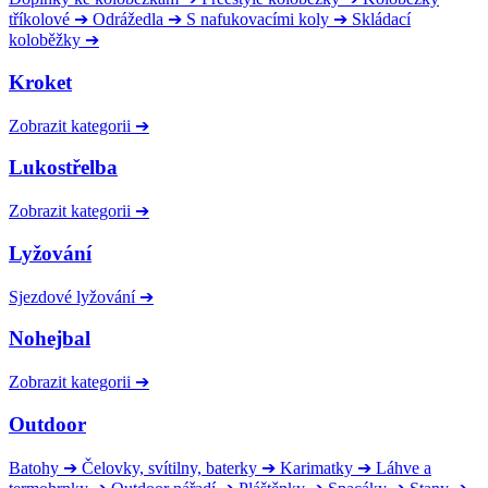
tříkolové
➔
Odrážedla
➔
S nafukovacími koly
➔
Skládací
koloběžky
➔
Kroket
Zobrazit kategorii
➔
Lukostřelba
Zobrazit kategorii
➔
Lyžování
Sjezdové lyžování
➔
Nohejbal
Zobrazit kategorii
➔
Outdoor
Batohy
➔
Čelovky, svítilny, baterky
➔
Karimatky
➔
Láhve a