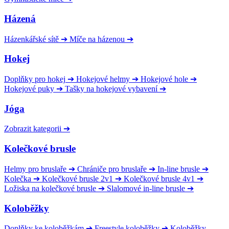
Házená
Házenkářské sítě
➔
Míče na házenou
➔
Hokej
Doplňky pro hokej
➔
Hokejové helmy
➔
Hokejové hole
➔
Hokejové puky
➔
Tašky na hokejové vybavení
➔
Jóga
Zobrazit kategorii
➔
Kolečkové brusle
Helmy pro bruslaře
➔
Chrániče pro bruslaře
➔
In-line brusle
➔
Kolečka
➔
Kolečkové brusle 2v1
➔
Kolečkové brusle 4v1
➔
Ložiska na kolečkové brusle
➔
Slalomové in-line brusle
➔
Koloběžky
Doplňky ke koloběžkám
➔
Freestyle koloběžky
➔
Koloběžky