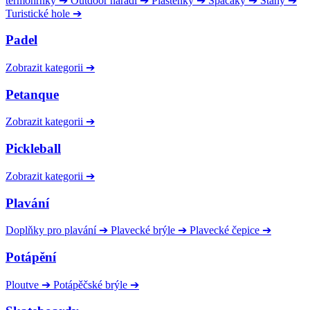
termohrnky
➔
Outdoor nářadí
➔
Pláštěnky
➔
Spacáky
➔
Stany
➔
Turistické hole
➔
Padel
Zobrazit kategorii
➔
Petanque
Zobrazit kategorii
➔
Pickleball
Zobrazit kategorii
➔
Plavání
Doplňky pro plavání
➔
Plavecké brýle
➔
Plavecké čepice
➔
Potápění
Ploutve
➔
Potápěčské brýle
➔