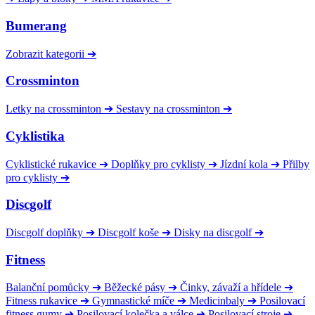
Bumerang
Zobrazit kategorii
➔
Crossminton
Letky na crossminton
➔
Sestavy na crossminton
➔
Cyklistika
Cyklistické rukavice
➔
Doplňky pro cyklisty
➔
Jízdní kola
➔
Přilby
pro cyklisty
➔
Discgolf
Discgolf doplňky
➔
Discgolf koše
➔
Disky na discgolf
➔
Fitness
Balanční pomůcky
➔
Běžecké pásy
➔
Činky, závaží a hřídele
➔
Fitness rukavice
➔
Gymnastické míče
➔
Medicinbaly
➔
Posilovací
fitness gumy
➔
Posilovací kolečka a válce
➔
Posilovací stroje
➔