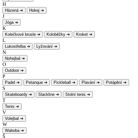
H
Házená
➔
Hokej
➔
J
Jóga
➔
K
Kolečkové brusle
➔
Koloběžky
➔
Kroket
➔
L
Lukostřelba
➔
Lyžování
➔
N
Nohejbal
➔
O
Outdoor
➔
P
Padel
➔
Petanque
➔
Pickleball
➔
Plavání
➔
Potápění
➔
S
Skateboardy
➔
Slackline
➔
Stolní tenis
➔
T
Tenis
➔
V
Volejbal
➔
W
Waboba
➔
Š