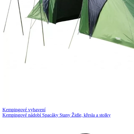
Kempingové vybavení
Kempingové nádobí
Spacáky
Stany
Židle, křesla a stolky