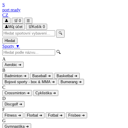
S
port
ready
CZ
👤
🛒
0
☰
👤
Můj účet
🛒
Košík
0
🔍
Hledat
Sporty
▼
🔍
A
Aerobic
➔
B
Badminton
➔
Baseball
➔
Basketbal
➔
Bojové sporty - box & MMA
➔
Bumerang
➔
C
Crossminton
➔
Cyklistika
➔
D
Discgolf
➔
F
Fitness
➔
Florbal
➔
Fotbal
➔
Frisbee
➔
G
Gymnastika
➔