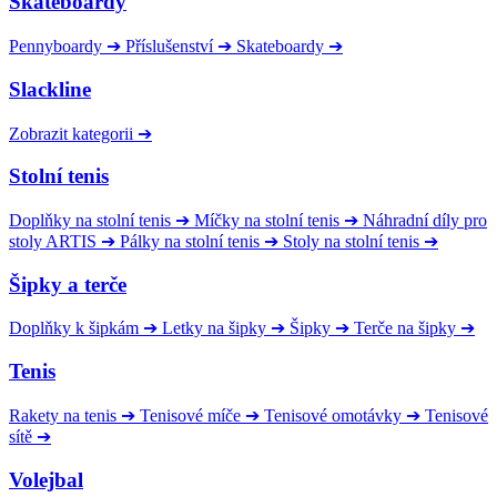
Skateboardy
Pennyboardy
➔
Příslušenství
➔
Skateboardy
➔
Slackline
Zobrazit kategorii
➔
Stolní tenis
Doplňky na stolní tenis
➔
Míčky na stolní tenis
➔
Náhradní díly pro
stoly ARTIS
➔
Pálky na stolní tenis
➔
Stoly na stolní tenis
➔
Šipky a terče
Doplňky k šipkám
➔
Letky na šipky
➔
Šipky
➔
Terče na šipky
➔
Tenis
Rakety na tenis
➔
Tenisové míče
➔
Tenisové omotávky
➔
Tenisové
sítě
➔
Volejbal