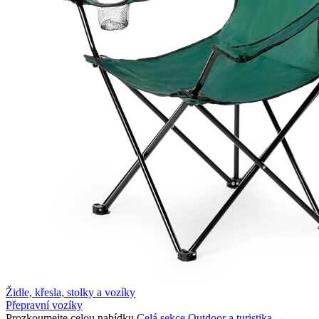
Židle, křesla, stolky a vozíky
Přepravní vozíky
Prozkoumejte celou nabídku
Celá sekce Outdoor a turistika →