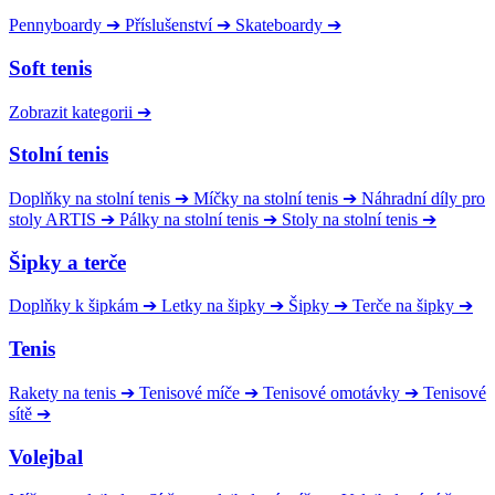
Pennyboardy
➔
Příslušenství
➔
Skateboardy
➔
Soft tenis
Zobrazit kategorii
➔
Stolní tenis
Doplňky na stolní tenis
➔
Míčky na stolní tenis
➔
Náhradní díly pro
stoly ARTIS
➔
Pálky na stolní tenis
➔
Stoly na stolní tenis
➔
Šipky a terče
Doplňky k šipkám
➔
Letky na šipky
➔
Šipky
➔
Terče na šipky
➔
Tenis
Rakety na tenis
➔
Tenisové míče
➔
Tenisové omotávky
➔
Tenisové
sítě
➔
Volejbal