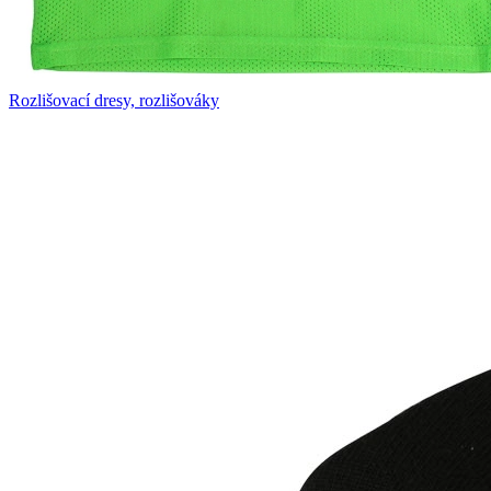
Rozlišovací dresy, rozlišováky