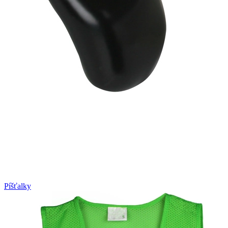
Píšťalky