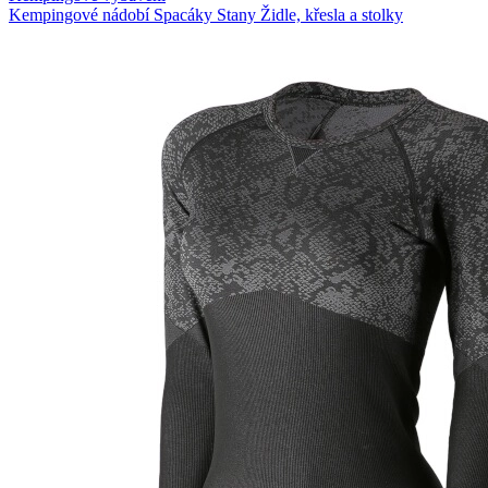
Kempingové nádobí
Spacáky
Stany
Židle, křesla a stolky