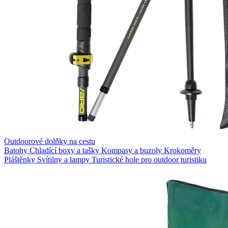
Outdoorové dolňky na cestu
Batohy
Chladící boxy a tašky
Kompasy a buzoly
Krokoměry
Pláštěnky
Svítilny a lampy
Turistické hole pro outdoor turistiku