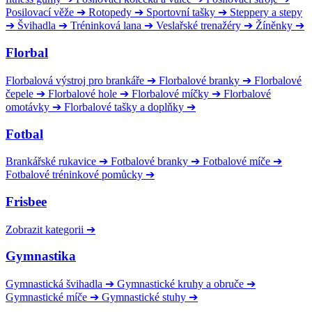
Posilovací věže
➔
Rotopedy
➔
Sportovní tašky
➔
Steppery a stepy
➔
Švihadla
➔
Tréninková lana
➔
Veslařské trenažéry
➔
Žíněnky
➔
Florbal
Florbalová výstroj pro brankáře
➔
Florbalové branky
➔
Florbalové
čepele
➔
Florbalové hole
➔
Florbalové míčky
➔
Florbalové
omotávky
➔
Florbalové tašky a doplňky
➔
Fotbal
Brankářské rukavice
➔
Fotbalové branky
➔
Fotbalové míče
➔
Fotbalové tréninkové pomůcky
➔
Frisbee
Zobrazit kategorii
➔
Gymnastika
Gymnastická švihadla
➔
Gymnastické kruhy a obruče
➔
Gymnastické míče
➔
Gymnastické stuhy
➔