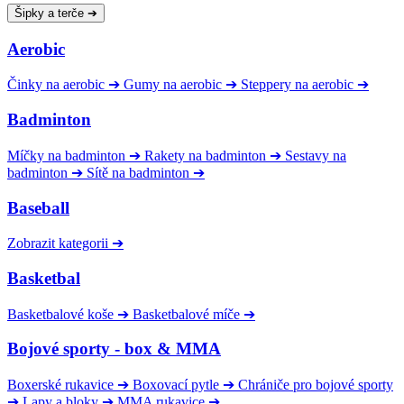
Šipky a terče
➔
Aerobic
Činky na aerobic
➔
Gumy na aerobic
➔
Steppery na aerobic
➔
Badminton
Míčky na badminton
➔
Rakety na badminton
➔
Sestavy na
badminton
➔
Sítě na badminton
➔
Baseball
Zobrazit kategorii
➔
Basketbal
Basketbalové koše
➔
Basketbalové míče
➔
Bojové sporty - box & MMA
Boxerské rukavice
➔
Boxovací pytle
➔
Chrániče pro bojové sporty
➔
Lapy a bloky
➔
MMA rukavice
➔