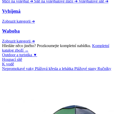
Míče na volejbal
➔
Sítě na volejbalové míče
➔
Volejbalové sítě
➔
Vybíjená
Zobrazit kategorii
➔
Waboba
Zobrazit kategorii
➔
Hledáte něco jiného? Prozkoumejte kompletní nabídku.
Kompletní
katalog zboží →
Outdoor a turistika
▼
Houpací sítě
K vodě
Nepromokavé vaky
Plážová křesla a lehátka
Plážové stany
Ručníky