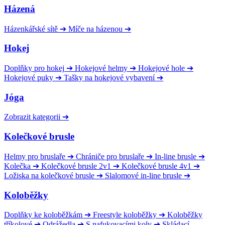
Házená
Házenkářské sítě
➔
Míče na házenou
➔
Hokej
Doplňky pro hokej
➔
Hokejové helmy
➔
Hokejové hole
➔
Hokejové puky
➔
Tašky na hokejové vybavení
➔
Jóga
Zobrazit kategorii
➔
Kolečkové brusle
Helmy pro bruslaře
➔
Chrániče pro bruslaře
➔
In-line brusle
➔
Kolečka
➔
Kolečkové brusle 2v1
➔
Kolečkové brusle 4v1
➔
Ložiska na kolečkové brusle
➔
Slalomové in-line brusle
➔
Koloběžky
Doplňky ke koloběžkám
➔
Freestyle koloběžky
➔
Koloběžky
tříkolové
➔
Odrážedla
➔
S nafukovacími koly
➔
Skládací