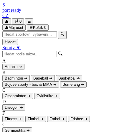
S
port
ready
CZ
👤
🛒
0
☰
👤
Můj účet
🛒
Košík
0
🔍
Hledat
Sporty
▼
🔍
A
Aerobic
➔
B
Badminton
➔
Baseball
➔
Basketbal
➔
Bojové sporty - box & MMA
➔
Bumerang
➔
C
Crossminton
➔
Cyklistika
➔
D
Discgolf
➔
F
Fitness
➔
Florbal
➔
Fotbal
➔
Frisbee
➔
G
Gymnastika
➔