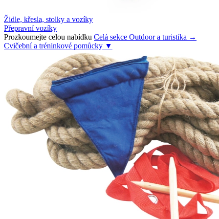
Židle, křesla, stolky a vozíky
Přepravní vozíky
Prozkoumejte celou nabídku
Celá sekce Outdoor a turistika →
Cvičební a tréninkové pomůcky
▼