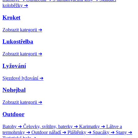
koloběžky
➔
Kroket
Zobrazit kategorii
➔
Lukostřelba
Zobrazit kategorii
➔
Lyžování
Sjezdové lyžování
➔
Nohejbal
Zobrazit kategorii
➔
Outdoor
Batohy
➔
Čelovky, svítilny, baterky
➔
Karimatky
➔
Láhve a
termohrnky
➔
Outdoor nářadí
➔
Pláštěnky
➔
Spacáky
➔
Stany
➔