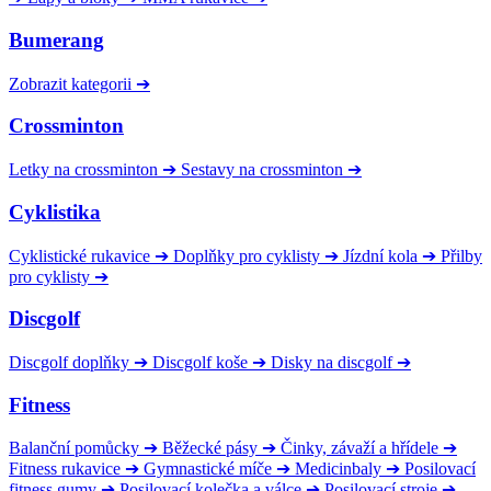
Bumerang
Zobrazit kategorii
➔
Crossminton
Letky na crossminton
➔
Sestavy na crossminton
➔
Cyklistika
Cyklistické rukavice
➔
Doplňky pro cyklisty
➔
Jízdní kola
➔
Přilby
pro cyklisty
➔
Discgolf
Discgolf doplňky
➔
Discgolf koše
➔
Disky na discgolf
➔
Fitness
Balanční pomůcky
➔
Běžecké pásy
➔
Činky, závaží a hřídele
➔
Fitness rukavice
➔
Gymnastické míče
➔
Medicinbaly
➔
Posilovací
fitness gumy
➔
Posilovací kolečka a válce
➔
Posilovací stroje
➔