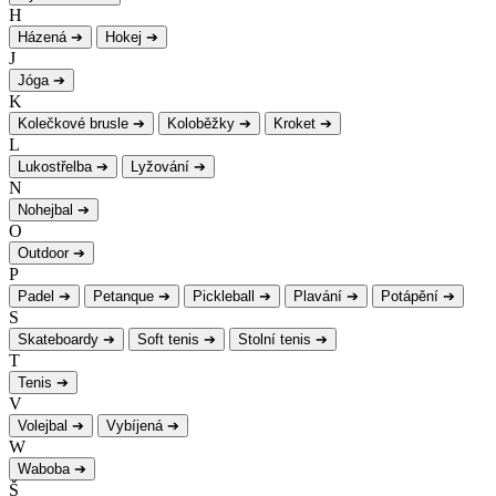
H
Házená
➔
Hokej
➔
J
Jóga
➔
K
Kolečkové brusle
➔
Koloběžky
➔
Kroket
➔
L
Lukostřelba
➔
Lyžování
➔
N
Nohejbal
➔
O
Outdoor
➔
P
Padel
➔
Petanque
➔
Pickleball
➔
Plavání
➔
Potápění
➔
S
Skateboardy
➔
Soft tenis
➔
Stolní tenis
➔
T
Tenis
➔
V
Volejbal
➔
Vybíjená
➔
W
Waboba
➔
Š