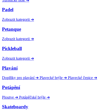
Turistické hole
➔
Padel
Zobrazit kategorii
➔
Petanque
Zobrazit kategorii
➔
Pickleball
Zobrazit kategorii
➔
Plavání
Doplňky pro plavání
➔
Plavecké brýle
➔
Plavecké čepice
➔
Potápění
Ploutve
➔
Potápěčské brýle
➔
Skateboardy