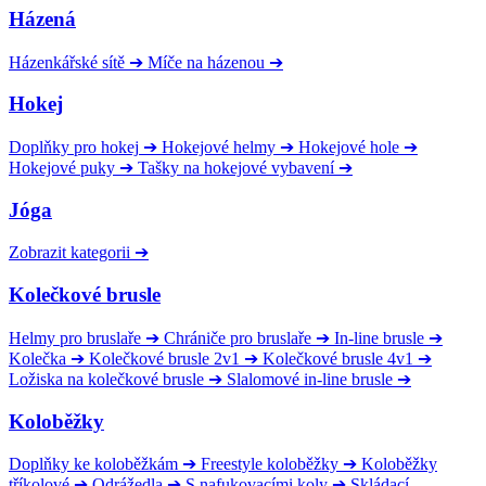
Házená
Házenkářské sítě
➔
Míče na házenou
➔
Hokej
Doplňky pro hokej
➔
Hokejové helmy
➔
Hokejové hole
➔
Hokejové puky
➔
Tašky na hokejové vybavení
➔
Jóga
Zobrazit kategorii
➔
Kolečkové brusle
Helmy pro bruslaře
➔
Chrániče pro bruslaře
➔
In-line brusle
➔
Kolečka
➔
Kolečkové brusle 2v1
➔
Kolečkové brusle 4v1
➔
Ložiska na kolečkové brusle
➔
Slalomové in-line brusle
➔
Koloběžky
Doplňky ke koloběžkám
➔
Freestyle koloběžky
➔
Koloběžky
tříkolové
➔
Odrážedla
➔
S nafukovacími koly
➔
Skládací