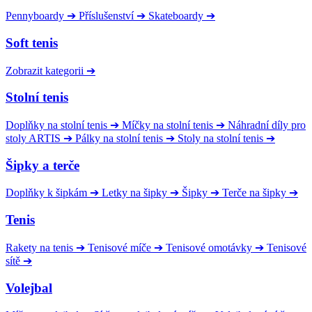
Pennyboardy
➔
Příslušenství
➔
Skateboardy
➔
Soft tenis
Zobrazit kategorii
➔
Stolní tenis
Doplňky na stolní tenis
➔
Míčky na stolní tenis
➔
Náhradní díly pro
stoly ARTIS
➔
Pálky na stolní tenis
➔
Stoly na stolní tenis
➔
Šipky a terče
Doplňky k šipkám
➔
Letky na šipky
➔
Šipky
➔
Terče na šipky
➔
Tenis
Rakety na tenis
➔
Tenisové míče
➔
Tenisové omotávky
➔
Tenisové
sítě
➔
Volejbal