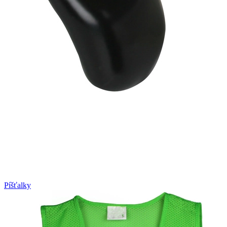
Píšťalky