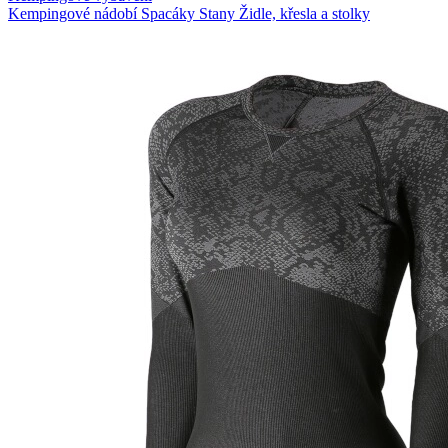
Kempingové nádobí
Spacáky
Stany
Židle, křesla a stolky