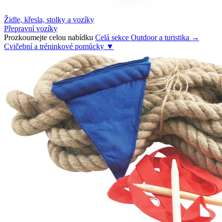
Židle, křesla, stolky a vozíky
Přepravní vozíky
Prozkoumejte celou nabídku
Celá sekce Outdoor a turistika →
Cvičební a tréninkové pomůcky
▼