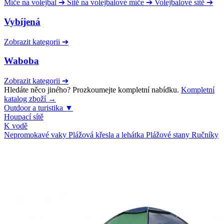
Míče na volejbal
➔
Sítě na volejbalové míče
➔
Volejbalové sítě
➔
Vybíjená
Zobrazit kategorii
➔
Waboba
Zobrazit kategorii
➔
Hledáte něco jiného? Prozkoumejte kompletní nabídku.
Kompletní
katalog zboží →
Outdoor a turistika
▼
Houpací sítě
K vodě
Nepromokavé vaky
Plážová křesla a lehátka
Plážové stany
Ručníky