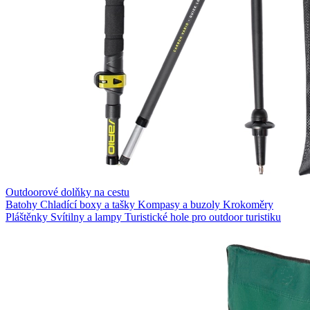
Outdoorové dolňky na cestu
Batohy
Chladící boxy a tašky
Kompasy a buzoly
Krokoměry
Pláštěnky
Svítilny a lampy
Turistické hole pro outdoor turistiku