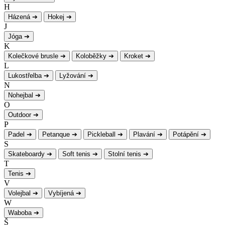
H
Házená
➔
Hokej
➔
J
Jóga
➔
K
Kolečkové brusle
➔
Koloběžky
➔
Kroket
➔
L
Lukostřelba
➔
Lyžování
➔
N
Nohejbal
➔
O
Outdoor
➔
P
Padel
➔
Petanque
➔
Pickleball
➔
Plavání
➔
Potápění
➔
S
Skateboardy
➔
Soft tenis
➔
Stolní tenis
➔
T
Tenis
➔
V
Volejbal
➔
Vybíjená
➔
W
Waboba
➔
Š