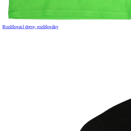
Rozlišovací dresy, rozlišováky