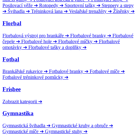
Posilovací věže
➔
Rotopedy
➔
Sportovní tašky
➔
Steppery a stepy
➔
Švihadla
➔
Tréninková lana
➔
Veslařské trenažéry
➔
Žíněnky
➔
Florbal
Florbalová výstroj pro brankáře
➔
Florbalové branky
➔
Florbalové
čepele
➔
Florbalové hole
➔
Florbalové míčky
➔
Florbalové
omotávky
➔
Florbalové tašky a doplňky
➔
Fotbal
Brankářské rukavice
➔
Fotbalové branky
➔
Fotbalové míče
➔
Fotbalové tréninkové pomůcky
➔
Frisbee
Zobrazit kategorii
➔
Gymnastika
Gymnastická švihadla
➔
Gymnastické kruhy a obruče
➔
Gymnastické míče
➔
Gymnastické stuhy
➔