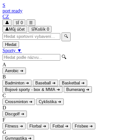
S
port
ready
CZ
👤
🛒
0
☰
👤
Můj účet
🛒
Košík
0
🔍
Hledat
Sporty
▼
🔍
A
Aerobic
➔
B
Badminton
➔
Baseball
➔
Basketbal
➔
Bojové sporty - box & MMA
➔
Bumerang
➔
C
Crossminton
➔
Cyklistika
➔
D
Discgolf
➔
F
Fitness
➔
Florbal
➔
Fotbal
➔
Frisbee
➔
G
Gymnastika
➔