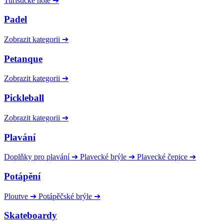
Turistické hole
➔
Padel
Zobrazit kategorii
➔
Petanque
Zobrazit kategorii
➔
Pickleball
Zobrazit kategorii
➔
Plavání
Doplňky pro plavání
➔
Plavecké brýle
➔
Plavecké čepice
➔
Potápění
Ploutve
➔
Potápěčské brýle
➔
Skateboardy