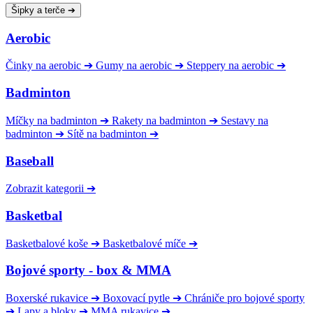
Šipky a terče
➔
Aerobic
Činky na aerobic
➔
Gumy na aerobic
➔
Steppery na aerobic
➔
Badminton
Míčky na badminton
➔
Rakety na badminton
➔
Sestavy na
badminton
➔
Sítě na badminton
➔
Baseball
Zobrazit kategorii
➔
Basketbal
Basketbalové koše
➔
Basketbalové míče
➔
Bojové sporty - box & MMA
Boxerské rukavice
➔
Boxovací pytle
➔
Chrániče pro bojové sporty
➔
Lapy a bloky
➔
MMA rukavice
➔