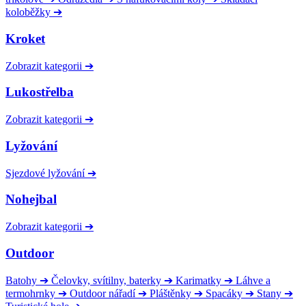
koloběžky
➔
Kroket
Zobrazit kategorii
➔
Lukostřelba
Zobrazit kategorii
➔
Lyžování
Sjezdové lyžování
➔
Nohejbal
Zobrazit kategorii
➔
Outdoor
Batohy
➔
Čelovky, svítilny, baterky
➔
Karimatky
➔
Láhve a
termohrnky
➔
Outdoor nářadí
➔
Pláštěnky
➔
Spacáky
➔
Stany
➔