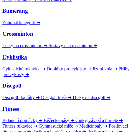
Bumerang
Zobrazit kategorii
➔
Crossminton
Letky na crossminton
➔
Sestavy na crossminton
➔
Cyklistika
Cyklistické rukavice
➔
Doplňky pro cyklisty
➔
Jízdní kola
➔
Přilby
pro cyklisty
➔
Discgolf
Discgolf doplňky
➔
Discgolf koše
➔
Disky na discgolf
➔
Fitness
Balanční pomůcky
➔
Běžecké pásy
➔
Činky, závaží a hřídele
➔
Fitness rukavice
➔
Gymnastické míče
➔
Medicinbaly
➔
Posilovací
fitness gumy
➔
Posilovací kolečka a válce
➔
Posilovací stroje
➔