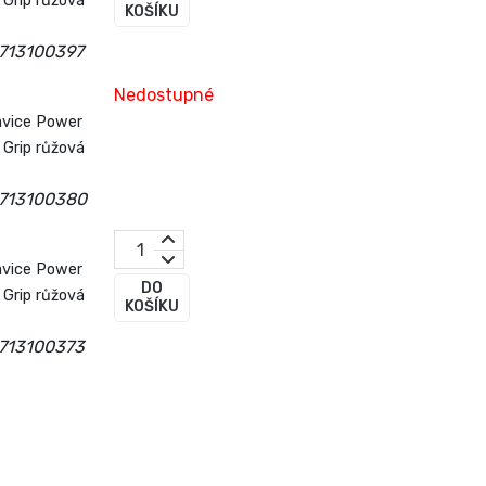
Grip růžová
KOŠÍKU
713100397
Nedostupné
avice Power
Grip růžová
713100380
avice Power
DO
Grip růžová
KOŠÍKU
713100373