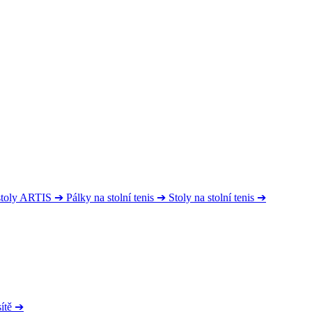
 stoly ARTIS
➔
Pálky na stolní tenis
➔
Stoly na stolní tenis
➔
ítě
➔