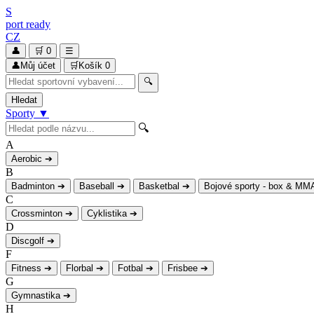
S
port
ready
CZ
👤
🛒
0
☰
👤
Můj účet
🛒
Košík
0
🔍
Hledat
Sporty
▼
🔍
A
Aerobic
➔
B
Badminton
➔
Baseball
➔
Basketbal
➔
Bojové sporty - box & MM
C
Crossminton
➔
Cyklistika
➔
D
Discgolf
➔
F
Fitness
➔
Florbal
➔
Fotbal
➔
Frisbee
➔
G
Gymnastika
➔
H