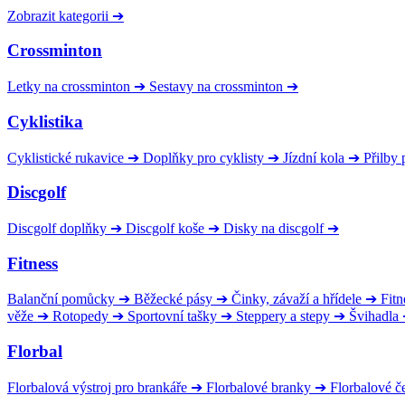
Zobrazit kategorii
➔
Crossminton
Letky na crossminton
➔
Sestavy na crossminton
➔
Cyklistika
Cyklistické rukavice
➔
Doplňky pro cyklisty
➔
Jízdní kola
➔
Přilby 
Discgolf
Discgolf doplňky
➔
Discgolf koše
➔
Disky na discgolf
➔
Fitness
Balanční pomůcky
➔
Běžecké pásy
➔
Činky, závaží a hřídele
➔
Fitn
věže
➔
Rotopedy
➔
Sportovní tašky
➔
Steppery a stepy
➔
Švihadla
Florbal
Florbalová výstroj pro brankáře
➔
Florbalové branky
➔
Florbalové č