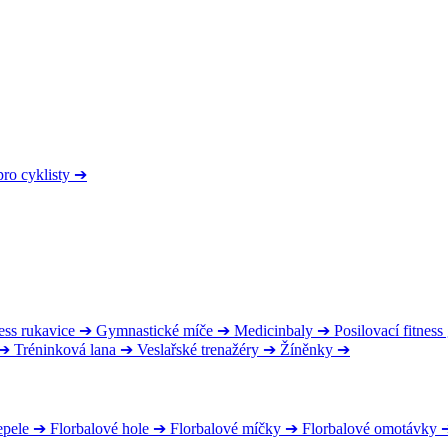
pro cyklisty
➔
ess rukavice
➔
Gymnastické míče
➔
Medicinbaly
➔
Posilovací fitnes
➔
Tréninková lana
➔
Veslařské trenažéry
➔
Žíněnky
➔
epele
➔
Florbalové hole
➔
Florbalové míčky
➔
Florbalové omotávky