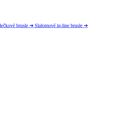
lečkové brusle
➔
Slalomové in-line brusle
➔