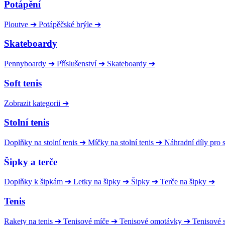
Potápění
Ploutve
➔
Potápěčské brýle
➔
Skateboardy
Pennyboardy
➔
Příslušenství
➔
Skateboardy
➔
Soft tenis
Zobrazit kategorii
➔
Stolní tenis
Doplňky na stolní tenis
➔
Míčky na stolní tenis
➔
Náhradní díly pro
Šipky a terče
Doplňky k šipkám
➔
Letky na šipky
➔
Šipky
➔
Terče na šipky
➔
Tenis
Rakety na tenis
➔
Tenisové míče
➔
Tenisové omotávky
➔
Tenisové s