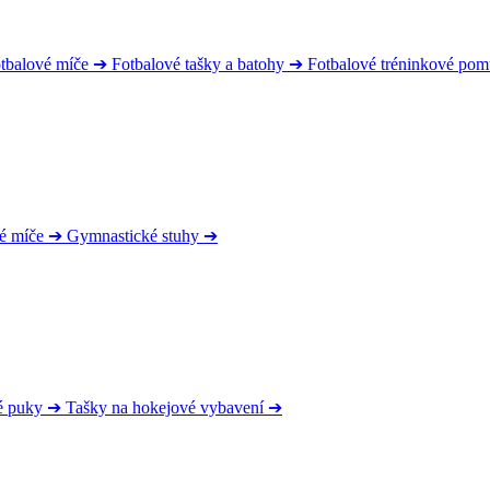
tbalové míče
➔
Fotbalové tašky a batohy
➔
Fotbalové tréninkové po
é míče
➔
Gymnastické stuhy
➔
é puky
➔
Tašky na hokejové vybavení
➔