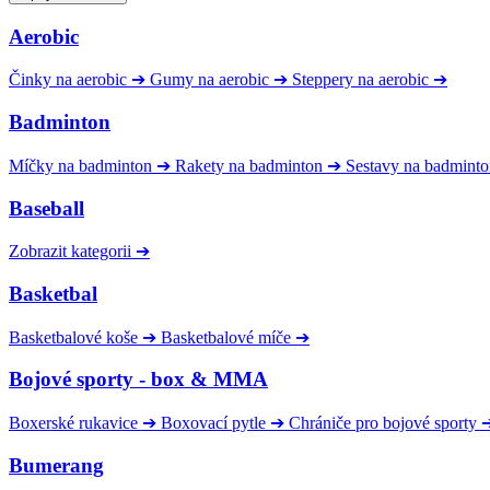
Aerobic
Činky na aerobic
➔
Gumy na aerobic
➔
Steppery na aerobic
➔
Badminton
Míčky na badminton
➔
Rakety na badminton
➔
Sestavy na badmint
Baseball
Zobrazit kategorii
➔
Basketbal
Basketbalové koše
➔
Basketbalové míče
➔
Bojové sporty - box & MMA
Boxerské rukavice
➔
Boxovací pytle
➔
Chrániče pro bojové sporty
Bumerang