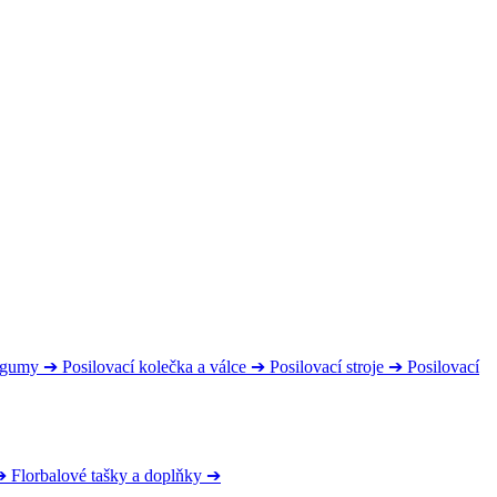
s gumy
➔
Posilovací kolečka a válce
➔
Posilovací stroje
➔
Posilovací
➔
Florbalové tašky a doplňky
➔