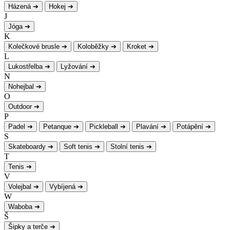
Házená
➔
Hokej
➔
J
Jóga
➔
K
Kolečkové brusle
➔
Koloběžky
➔
Kroket
➔
L
Lukostřelba
➔
Lyžování
➔
N
Nohejbal
➔
O
Outdoor
➔
P
Padel
➔
Petanque
➔
Pickleball
➔
Plavání
➔
Potápění
➔
S
Skateboardy
➔
Soft tenis
➔
Stolní tenis
➔
T
Tenis
➔
V
Volejbal
➔
Vybíjená
➔
W
Waboba
➔
Š
Šipky a terče
➔