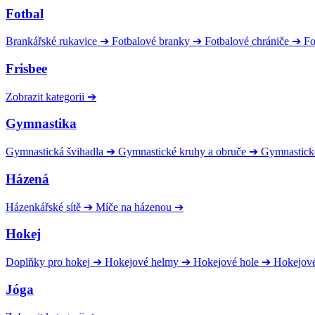
Fotbal
Brankářské rukavice
➔
Fotbalové branky
➔
Fotbalové chrániče
➔
Fo
Frisbee
Zobrazit kategorii
➔
Gymnastika
Gymnastická švihadla
➔
Gymnastické kruhy a obruče
➔
Gymnastick
Házená
Házenkářské sítě
➔
Míče na házenou
➔
Hokej
Doplňky pro hokej
➔
Hokejové helmy
➔
Hokejové hole
➔
Hokejov
Jóga