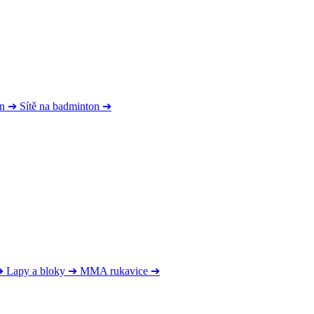
on
➔
Sítě na badminton
➔
➔
Lapy a bloky
➔
MMA rukavice
➔