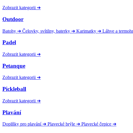
Zobrazit kategorii
➔
Outdoor
Batohy
➔
Čelovky, svítilny, baterky
➔
Karimatky
➔
Láhve a termoh
Padel
Zobrazit kategorii
➔
Petanque
Zobrazit kategorii
➔
Pickleball
Zobrazit kategorii
➔
Plavání
Doplňky pro plavání
➔
Plavecké brýle
➔
Plavecké čepice
➔