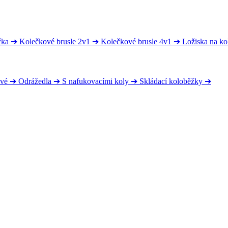
čka
➔
Kolečkové brusle 2v1
➔
Kolečkové brusle 4v1
➔
Ložiska na ko
ové
➔
Odrážedla
➔
S nafukovacími koly
➔
Skládací koloběžky
➔