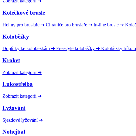
Zobrazit kategorii
➔
Kolečkové brusle
Helmy pro bruslaře
➔
Chrániče pro bruslaře
➔
In-line brusle
➔
Kole
Koloběžky
Doplňky ke koloběžkám
➔
Freestyle koloběžky
➔
Koloběžky tříkol
Kroket
Zobrazit kategorii
➔
Lukostřelba
Zobrazit kategorii
➔
Lyžování
Sjezdové lyžování
➔
Nohejbal