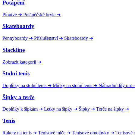
Potápění
Ploutve
➔
Potápěčské brýle
➔
Skateboardy
Pennyboardy
➔
Příslušenství
➔
Skateboardy
➔
Slackline
Zobrazit kategorii
➔
Stolní tenis
Doplňky na stolní tenis
➔
Míčky na stolní tenis
➔
Náhradní díly pro
Šipky a terče
Doplňky k šipkám
➔
Letky na šipky
➔
Šipky
➔
Terče na šipky
➔
Tenis
Rakety na tenis
➔
Tenisové míče
➔
Tenisové omotávky
➔
Tenisové s