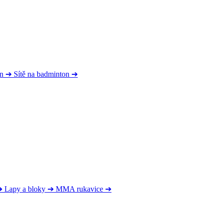
on
➔
Sítě na badminton
➔
➔
Lapy a bloky
➔
MMA rukavice
➔