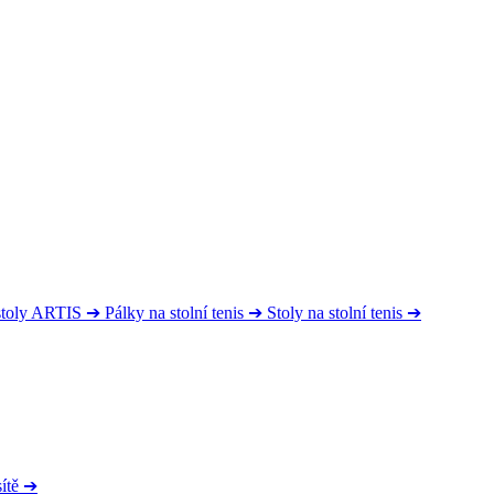
 stoly ARTIS
➔
Pálky na stolní tenis
➔
Stoly na stolní tenis
➔
ítě
➔