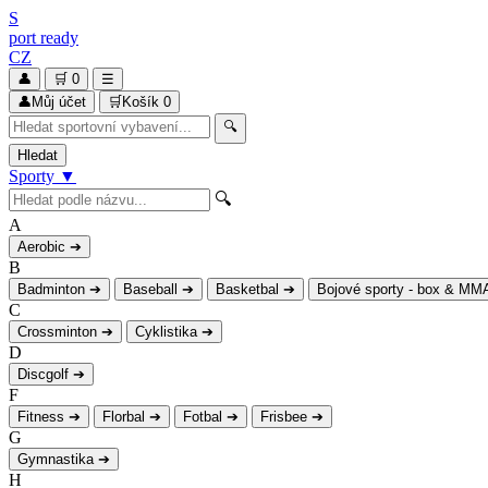
S
port
ready
CZ
👤
🛒
0
☰
👤
Můj účet
🛒
Košík
0
🔍
Hledat
Sporty
▼
🔍
A
Aerobic
➔
B
Badminton
➔
Baseball
➔
Basketbal
➔
Bojové sporty - box & MM
C
Crossminton
➔
Cyklistika
➔
D
Discgolf
➔
F
Fitness
➔
Florbal
➔
Fotbal
➔
Frisbee
➔
G
Gymnastika
➔
H