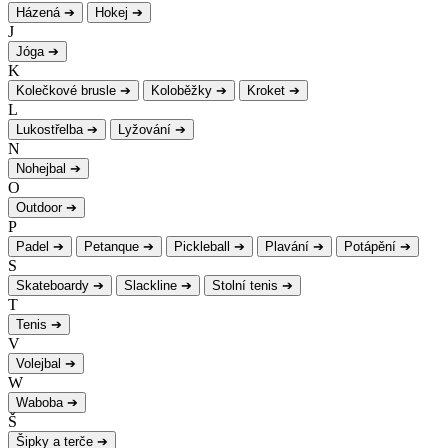
Házená
➔
Hokej
➔
J
Jóga
➔
K
Kolečkové brusle
➔
Koloběžky
➔
Kroket
➔
L
Lukostřelba
➔
Lyžování
➔
N
Nohejbal
➔
O
Outdoor
➔
P
Padel
➔
Petanque
➔
Pickleball
➔
Plavání
➔
Potápění
➔
S
Skateboardy
➔
Slackline
➔
Stolní tenis
➔
T
Tenis
➔
V
Volejbal
➔
W
Waboba
➔
Š
Šipky a terče
➔