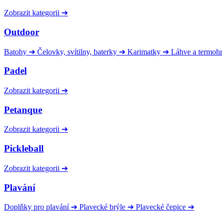
Zobrazit kategorii
➔
Outdoor
Batohy
➔
Čelovky, svítilny, baterky
➔
Karimatky
➔
Láhve a termoh
Padel
Zobrazit kategorii
➔
Petanque
Zobrazit kategorii
➔
Pickleball
Zobrazit kategorii
➔
Plavání
Doplňky pro plavání
➔
Plavecké brýle
➔
Plavecké čepice
➔