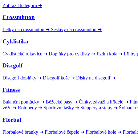
Zobrazit kategorii
➔
Crossminton
Letky na crossminton
➔
Sestavy na crossminton
➔
Cyklistika
Cyklistické rukavice
➔
Doplňky pro cyklisty
➔
Jízdní kola
➔
Přilby 
Discgolf
Discgolf doplňky
➔
Discgolf koše
➔
Disky na discgolf
➔
Fitness
Balanční pomůcky
➔
Běžecké pásy
➔
Činky, závaží a hřídele
➔
Fitn
věže
➔
Rotopedy
➔
Sportovní tašky
➔
Steppery a stepy
➔
Švihadla
Florbal
Florbalové branky
➔
Florbalové čepele
➔
Florbalové hole
➔
Florbal