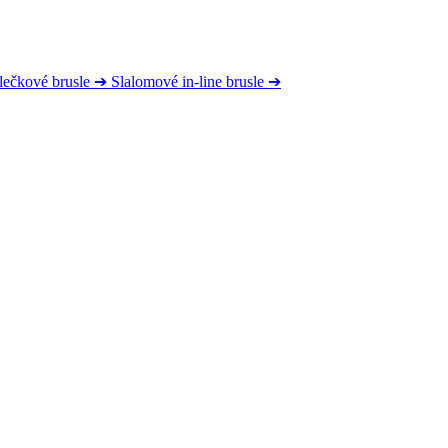
lečkové brusle
➔
Slalomové in-line brusle
➔