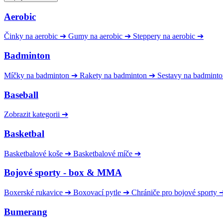
Aerobic
Činky na aerobic
➔
Gumy na aerobic
➔
Steppery na aerobic
➔
Badminton
Míčky na badminton
➔
Rakety na badminton
➔
Sestavy na badmint
Baseball
Zobrazit kategorii
➔
Basketbal
Basketbalové koše
➔
Basketbalové míče
➔
Bojové sporty - box & MMA
Boxerské rukavice
➔
Boxovací pytle
➔
Chrániče pro bojové sporty
Bumerang