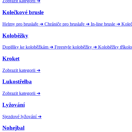
Zobrazit kategorii
➔
Kolečkové brusle
Helmy pro bruslaře
➔
Chrániče pro bruslaře
➔
In-line brusle
➔
Kole
Koloběžky
Doplňky ke koloběžkám
➔
Freestyle koloběžky
➔
Koloběžky tříkol
Kroket
Zobrazit kategorii
➔
Lukostřelba
Zobrazit kategorii
➔
Lyžování
Sjezdové lyžování
➔
Nohejbal