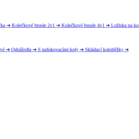
čka
➔
Kolečkové brusle 2v1
➔
Kolečkové brusle 4v1
➔
Ložiska na ko
ové
➔
Odrážedla
➔
S nafukovacími koly
➔
Skládací koloběžky
➔