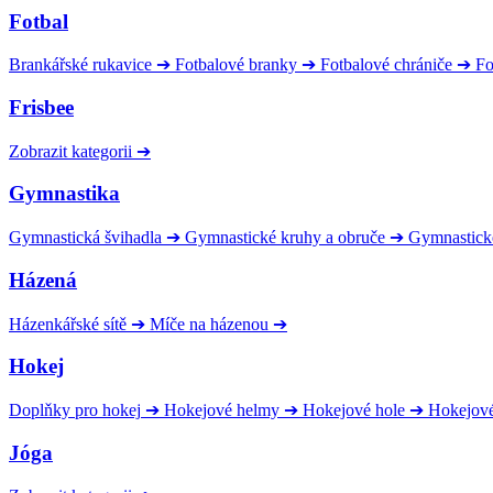
Fotbal
Brankářské rukavice
➔
Fotbalové branky
➔
Fotbalové chrániče
➔
Fo
Frisbee
Zobrazit kategorii
➔
Gymnastika
Gymnastická švihadla
➔
Gymnastické kruhy a obruče
➔
Gymnastick
Házená
Házenkářské sítě
➔
Míče na házenou
➔
Hokej
Doplňky pro hokej
➔
Hokejové helmy
➔
Hokejové hole
➔
Hokejov
Jóga