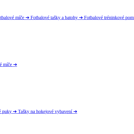
tbalové míče
➔
Fotbalové tašky a batohy
➔
Fotbalové tréninkové po
é míče
➔
é puky
➔
Tašky na hokejové vybavení
➔