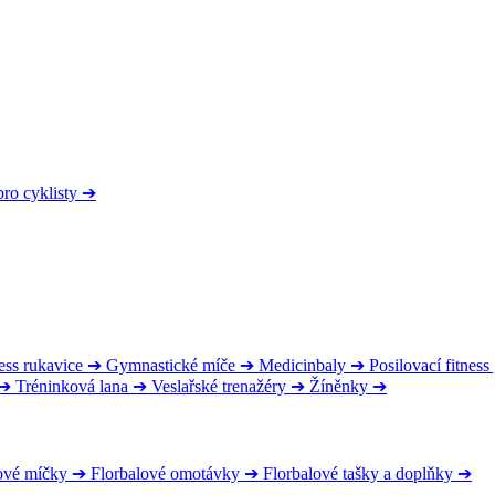
pro cyklisty
➔
ess rukavice
➔
Gymnastické míče
➔
Medicinbaly
➔
Posilovací fitnes
➔
Tréninková lana
➔
Veslařské trenažéry
➔
Žíněnky
➔
ové míčky
➔
Florbalové omotávky
➔
Florbalové tašky a doplňky
➔