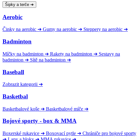
Šipky a terče
➔
Aerobic
Činky na aerobic
➔
Gumy na aerobic
➔
Steppery na aerobic
➔
Badminton
Míčky na badminton
➔
Rakety na badminton
➔
Sestavy na
badminton
➔
Sítě na badminton
➔
Baseball
Zobrazit kategorii
➔
Basketbal
Basketbalové koše
➔
Basketbalové míče
➔
Bojové sporty - box & MMA
Boxerské rukavice
➔
Boxovací pytle
➔
Chrániče pro bojové sporty
➔
Lapy a bloky
➔
MMA rukavice
➔