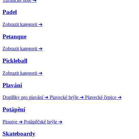
Turistické hole
➔
Padel
Zobrazit kategorii
➔
Petanque
Zobrazit kategorii
➔
Pickleball
Zobrazit kategorii
➔
Plavání
Doplňky pro plavání
➔
Plavecké brýle
➔
Plavecké čepice
➔
Potápění
Ploutve
➔
Potápěčské brýle
➔
Skateboardy