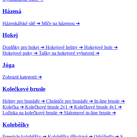
Házená
Házenkářské sítě
➔
Míče na házenou
➔
Hokej
Doplňky pro hokej
➔
Hokejové helmy
➔
Hokejové hole
➔
Hokejové puky
➔
Tašky na hokejové vybavení
➔
Jóga
Zobrazit kategorii
➔
Kolečkové brusle
Helmy pro bruslaře
➔
Chrániče pro bruslaře
➔
In-line brusle
➔
Kolečka
➔
Kolečkové brusle 2v1
➔
Kolečkové brusle 4v1
➔
Ložiska na kolečkové brusle
➔
Slalomové in-line brusle
➔
Koloběžky
Freestyle koloběžky
➔
Koloběžky tříkolové
➔
Odrážedla
➔
S