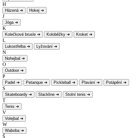
H
Házená
➔
Hokej
➔
J
Jóga
➔
K
Kolečkové brusle
➔
Koloběžky
➔
Kroket
➔
L
Lukostřelba
➔
Lyžování
➔
N
Nohejbal
➔
O
Outdoor
➔
P
Padel
➔
Petanque
➔
Pickleball
➔
Plavání
➔
Potápění
➔
S
Skateboardy
➔
Slackline
➔
Stolní tenis
➔
T
Tenis
➔
V
Volejbal
➔
W
Waboba
➔
Š