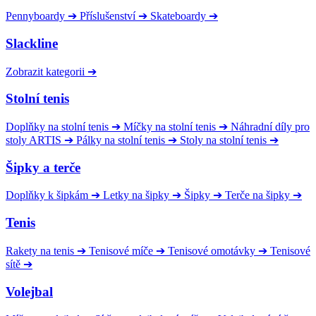
Pennyboardy
➔
Příslušenství
➔
Skateboardy
➔
Slackline
Zobrazit kategorii
➔
Stolní tenis
Doplňky na stolní tenis
➔
Míčky na stolní tenis
➔
Náhradní díly pro
stoly ARTIS
➔
Pálky na stolní tenis
➔
Stoly na stolní tenis
➔
Šipky a terče
Doplňky k šipkám
➔
Letky na šipky
➔
Šipky
➔
Terče na šipky
➔
Tenis
Rakety na tenis
➔
Tenisové míče
➔
Tenisové omotávky
➔
Tenisové
sítě
➔
Volejbal