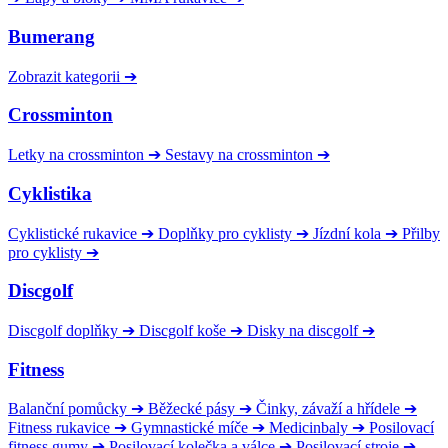
Bumerang
Zobrazit kategorii
➔
Crossminton
Letky na crossminton
➔
Sestavy na crossminton
➔
Cyklistika
Cyklistické rukavice
➔
Doplňky pro cyklisty
➔
Jízdní kola
➔
Přilby
pro cyklisty
➔
Discgolf
Discgolf doplňky
➔
Discgolf koše
➔
Disky na discgolf
➔
Fitness
Balanční pomůcky
➔
Běžecké pásy
➔
Činky, závaží a hřídele
➔
Fitness rukavice
➔
Gymnastické míče
➔
Medicinbaly
➔
Posilovací
fitness gumy
➔
Posilovací kolečka a válce
➔
Posilovací stroje
➔