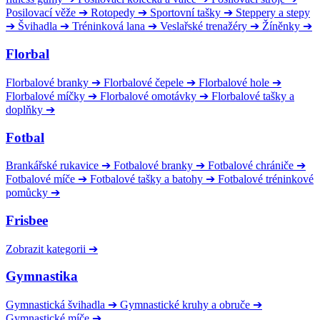
Posilovací věže
➔
Rotopedy
➔
Sportovní tašky
➔
Steppery a stepy
➔
Švihadla
➔
Tréninková lana
➔
Veslařské trenažéry
➔
Žíněnky
➔
Florbal
Florbalové branky
➔
Florbalové čepele
➔
Florbalové hole
➔
Florbalové míčky
➔
Florbalové omotávky
➔
Florbalové tašky a
doplňky
➔
Fotbal
Brankářské rukavice
➔
Fotbalové branky
➔
Fotbalové chrániče
➔
Fotbalové míče
➔
Fotbalové tašky a batohy
➔
Fotbalové tréninkové
pomůcky
➔
Frisbee
Zobrazit kategorii
➔
Gymnastika
Gymnastická švihadla
➔
Gymnastické kruhy a obruče
➔
Gymnastické míče
➔