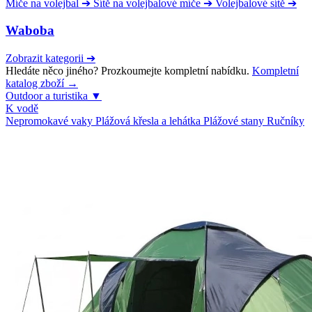
Míče na volejbal
➔
Sítě na volejbalové míče
➔
Volejbalové sítě
➔
Waboba
Zobrazit kategorii
➔
Hledáte něco jiného? Prozkoumejte kompletní nabídku.
Kompletní
katalog zboží →
Outdoor a turistika
▼
K vodě
Nepromokavé vaky
Plážová křesla a lehátka
Plážové stany
Ručníky