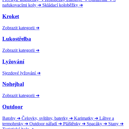
nafukovacími koly
➔
Skládací koloběžky
➔
Kroket
Zobrazit kategorii
➔
Lukostřelba
Zobrazit kategorii
➔
Lyžování
Sjezdové lyžování
➔
Nohejbal
Zobrazit kategorii
➔
Outdoor
Batohy
➔
Čelovky, svítilny, baterky
➔
Karimatky
➔
Láhve a
termohrnky
➔
Outdoor nářadí
➔
Pláštěnky
➔
Spacáky
➔
Stany
➔