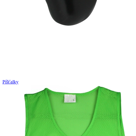
Píšťalky