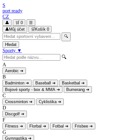
S
port
ready
CZ
👤
🛒
0
☰
👤
Můj účet
🛒
Košík
0
🔍
Hledat
Sporty
▼
🔍
A
Aerobic
➔
B
Badminton
➔
Baseball
➔
Basketbal
➔
Bojové sporty - box & MMA
➔
Bumerang
➔
C
Crossminton
➔
Cyklistika
➔
D
Discgolf
➔
F
Fitness
➔
Florbal
➔
Fotbal
➔
Frisbee
➔
G
Gymnastika
➔