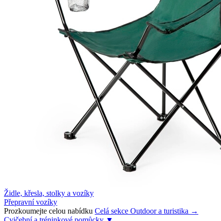
Židle, křesla, stolky a vozíky
Přepravní vozíky
Prozkoumejte celou nabídku
Celá sekce Outdoor a turistika →
Cvičební a tréninkové pomůcky
▼