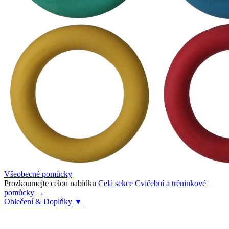
Všeobecné pomůcky
Prozkoumejte celou nabídku
Celá sekce Cvičební a tréninkové
pomůcky →
Oblečení & Doplňky
▼