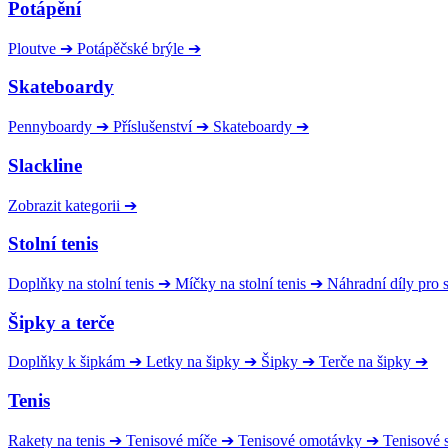
Potápění
Ploutve
➔
Potápěčské brýle
➔
Skateboardy
Pennyboardy
➔
Příslušenství
➔
Skateboardy
➔
Slackline
Zobrazit kategorii
➔
Stolní tenis
Doplňky na stolní tenis
➔
Míčky na stolní tenis
➔
Náhradní díly pro
Šipky a terče
Doplňky k šipkám
➔
Letky na šipky
➔
Šipky
➔
Terče na šipky
➔
Tenis
Rakety na tenis
➔
Tenisové míče
➔
Tenisové omotávky
➔
Tenisové s