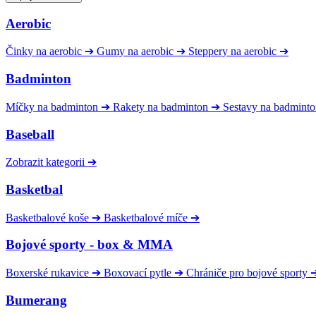
Aerobic
Činky na aerobic
➔
Gumy na aerobic
➔
Steppery na aerobic
➔
Badminton
Míčky na badminton
➔
Rakety na badminton
➔
Sestavy na badmint
Baseball
Zobrazit kategorii
➔
Basketbal
Basketbalové koše
➔
Basketbalové míče
➔
Bojové sporty - box & MMA
Boxerské rukavice
➔
Boxovací pytle
➔
Chrániče pro bojové sporty
Bumerang