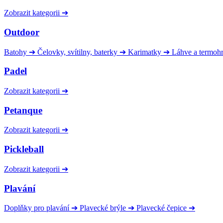
Zobrazit kategorii
➔
Outdoor
Batohy
➔
Čelovky, svítilny, baterky
➔
Karimatky
➔
Láhve a termoh
Padel
Zobrazit kategorii
➔
Petanque
Zobrazit kategorii
➔
Pickleball
Zobrazit kategorii
➔
Plavání
Doplňky pro plavání
➔
Plavecké brýle
➔
Plavecké čepice
➔