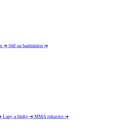
on
➔
Sítě na badminton
➔
➔
Lapy a bloky
➔
MMA rukavice
➔