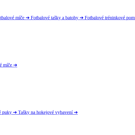
tbalové míče
➔
Fotbalové tašky a batohy
➔
Fotbalové tréninkové po
é míče
➔
é puky
➔
Tašky na hokejové vybavení
➔