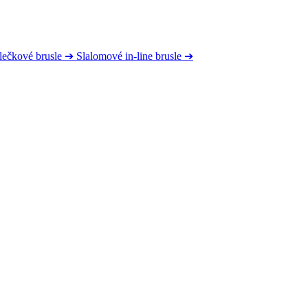
lečkové brusle
➔
Slalomové in-line brusle
➔