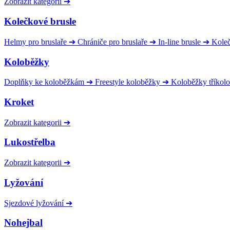
Zobrazit kategorii
➔
Kolečkové brusle
Helmy pro bruslaře
➔
Chrániče pro bruslaře
➔
In-line brusle
➔
Kole
Koloběžky
Doplňky ke koloběžkám
➔
Freestyle koloběžky
➔
Koloběžky tříkol
Kroket
Zobrazit kategorii
➔
Lukostřelba
Zobrazit kategorii
➔
Lyžování
Sjezdové lyžování
➔
Nohejbal