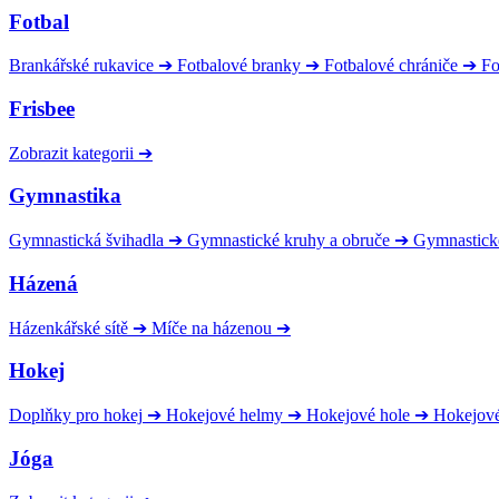
Fotbal
Brankářské rukavice
➔
Fotbalové branky
➔
Fotbalové chrániče
➔
Fo
Frisbee
Zobrazit kategorii
➔
Gymnastika
Gymnastická švihadla
➔
Gymnastické kruhy a obruče
➔
Gymnastick
Házená
Házenkářské sítě
➔
Míče na házenou
➔
Hokej
Doplňky pro hokej
➔
Hokejové helmy
➔
Hokejové hole
➔
Hokejov
Jóga