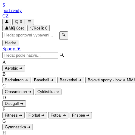
S
port
ready
CZ
👤
🛒
0
☰
👤
Můj účet
🛒
Košík
0
🔍
Hledat
Sporty
▼
🔍
A
Aerobic
➔
B
Badminton
➔
Baseball
➔
Basketbal
➔
Bojové sporty - box & MM
C
Crossminton
➔
Cyklistika
➔
D
Discgolf
➔
F
Fitness
➔
Florbal
➔
Fotbal
➔
Frisbee
➔
G
Gymnastika
➔
H