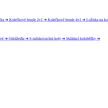
čka
➔
Kolečkové brusle 2v1
➔
Kolečkové brusle 4v1
➔
Ložiska na ko
ové
➔
Odrážedla
➔
S nafukovacími koly
➔
Skládací koloběžky
➔