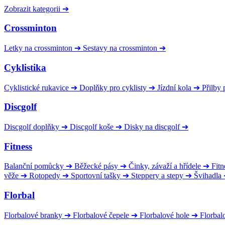
Zobrazit kategorii
➔
Crossminton
Letky na crossminton
➔
Sestavy na crossminton
➔
Cyklistika
Cyklistické rukavice
➔
Doplňky pro cyklisty
➔
Jízdní kola
➔
Přilby 
Discgolf
Discgolf doplňky
➔
Discgolf koše
➔
Disky na discgolf
➔
Fitness
Balanční pomůcky
➔
Běžecké pásy
➔
Činky, závaží a hřídele
➔
Fitn
věže
➔
Rotopedy
➔
Sportovní tašky
➔
Steppery a stepy
➔
Švihadla
Florbal
Florbalové branky
➔
Florbalové čepele
➔
Florbalové hole
➔
Florbal