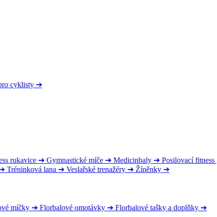
pro cyklisty
➔
ess rukavice
➔
Gymnastické míče
➔
Medicinbaly
➔
Posilovací fitnes
➔
Tréninková lana
➔
Veslařské trenažéry
➔
Žíněnky
➔
ové míčky
➔
Florbalové omotávky
➔
Florbalové tašky a doplňky
➔