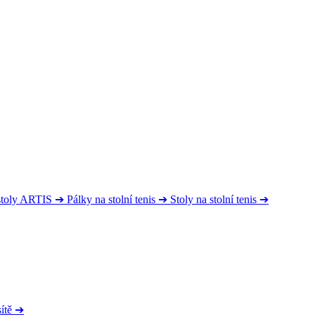
 stoly ARTIS
➔
Pálky na stolní tenis
➔
Stoly na stolní tenis
➔
ítě
➔