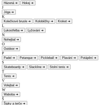
Házená
➔
Hokej
➔
J
Jóga
➔
K
Kolečkové brusle
➔
Koloběžky
➔
Kroket
➔
L
Lukostřelba
➔
Lyžování
➔
N
Nohejbal
➔
O
Outdoor
➔
P
Padel
➔
Petanque
➔
Pickleball
➔
Plavání
➔
Potápění
➔
S
Skateboardy
➔
Slackline
➔
Stolní tenis
➔
T
Tenis
➔
V
Volejbal
➔
W
Waboba
➔
Š
Šipky a terče
➔