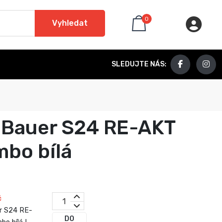
0
Vyhledat
SLEDUJTE NÁS:
 Bauer S24 RE-AKT
bo bílá
č
r S24 RE-
DO