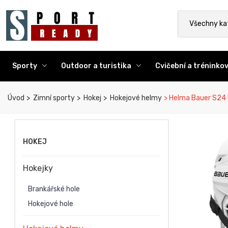
Sport Ready
Vyhledat výr
Všechny ka
Sporty
Outdoor a turistika
Cvičební a trénink
Úvod
Zimní sporty
Hokej
Hokejové helmy
Helma Bauer S24 
HOKEJ
Hokejky
Brankářské hole
Hokejové hole