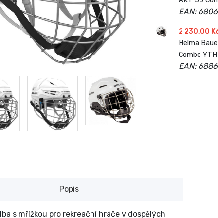
AKT 55 Comb
EAN: 680
2 230,00 K
Helma Bauer
Combo YTH 
EAN: 688
Popis
lba s mřížkou pro rekreační hráče v dospělých