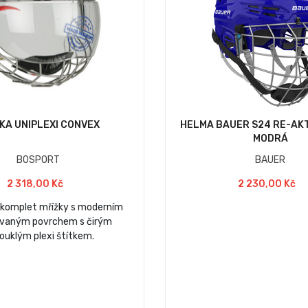
KA UNIPLEXI CONVEX
HELMA BAUER S24 RE-AK
MODRÁ
BOSPORT
BAUER
2 318,00 Kč
2 230,00 Kč
í komplet mřížky s moderním
vaným povrchem s čirým
ouklým plexi štítkem.