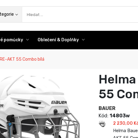
az
tegorie
ové pomůcky
Oblečení & Doplňky
RE-AKT 55 Combo bílá
Helma
55 Com
BAUER
Kód:
14803w
2 230,00 K
Helma Baue