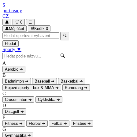
S
port
ready
CZ
👤
🛒
0
☰
👤
Můj účet
🛒
Košík
0
🔍
Hledat
Sporty
▼
🔍
A
Aerobic
➔
B
Badminton
➔
Baseball
➔
Basketbal
➔
Bojové sporty - box & MMA
➔
Bumerang
➔
C
Crossminton
➔
Cyklistika
➔
D
Discgolf
➔
F
Fitness
➔
Florbal
➔
Fotbal
➔
Frisbee
➔
G
Gymnastika
➔