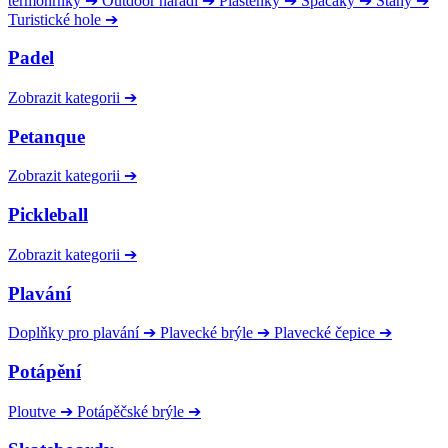
termohrnky
➔
Outdoor nářadí
➔
Pláštěnky
➔
Spacáky
➔
Stany
➔
Turistické hole
➔
Padel
Zobrazit kategorii
➔
Petanque
Zobrazit kategorii
➔
Pickleball
Zobrazit kategorii
➔
Plavání
Doplňky pro plavání
➔
Plavecké brýle
➔
Plavecké čepice
➔
Potápění
Ploutve
➔
Potápěčské brýle
➔