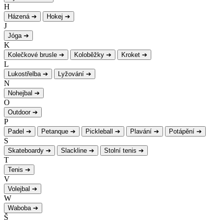
H
Házená
➔
Hokej
➔
J
Jóga
➔
K
Kolečkové brusle
➔
Koloběžky
➔
Kroket
➔
L
Lukostřelba
➔
Lyžování
➔
N
Nohejbal
➔
O
Outdoor
➔
P
Padel
➔
Petanque
➔
Pickleball
➔
Plavání
➔
Potápění
➔
S
Skateboardy
➔
Slackline
➔
Stolní tenis
➔
T
Tenis
➔
V
Volejbal
➔
W
Waboba
➔
Š