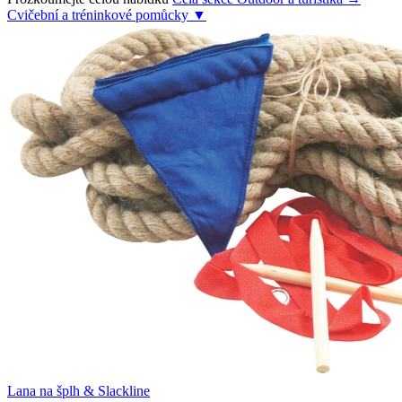
Cvičební a tréninkové pomůcky
▼
Lana na šplh & Slackline