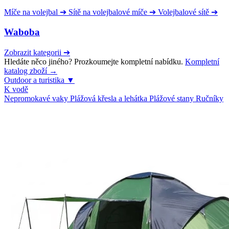
Míče na volejbal
➔
Sítě na volejbalové míče
➔
Volejbalové sítě
➔
Waboba
Zobrazit kategorii
➔
Hledáte něco jiného? Prozkoumejte kompletní nabídku.
Kompletní
katalog zboží →
Outdoor a turistika
▼
K vodě
Nepromokavé vaky
Plážová křesla a lehátka
Plážové stany
Ručníky