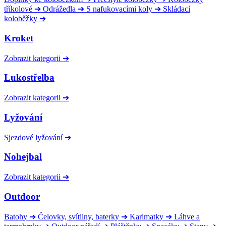
tříkolové
➔
Odrážedla
➔
S nafukovacími koly
➔
Skládací
koloběžky
➔
Kroket
Zobrazit kategorii
➔
Lukostřelba
Zobrazit kategorii
➔
Lyžování
Sjezdové lyžování
➔
Nohejbal
Zobrazit kategorii
➔
Outdoor
Batohy
➔
Čelovky, svítilny, baterky
➔
Karimatky
➔
Láhve a