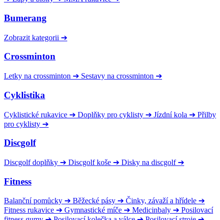
Bumerang
Zobrazit kategorii
➔
Crossminton
Letky na crossminton
➔
Sestavy na crossminton
➔
Cyklistika
Cyklistické rukavice
➔
Doplňky pro cyklisty
➔
Jízdní kola
➔
Přilby
pro cyklisty
➔
Discgolf
Discgolf doplňky
➔
Discgolf koše
➔
Disky na discgolf
➔
Fitness
Balanční pomůcky
➔
Běžecké pásy
➔
Činky, závaží a hřídele
➔
Fitness rukavice
➔
Gymnastické míče
➔
Medicinbaly
➔
Posilovací
fitness gumy
➔
Posilovací kolečka a válce
➔
Posilovací stroje
➔