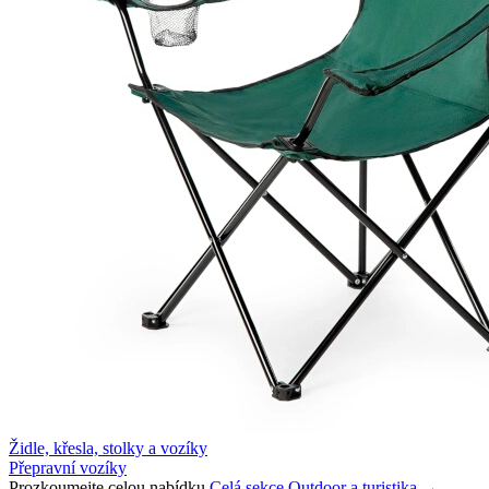
Židle, křesla, stolky a vozíky
Přepravní vozíky
Prozkoumejte celou nabídku
Celá sekce Outdoor a turistika →