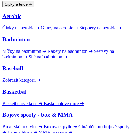
Šipky a terče
➔
Aerobic
Činky na aerobic
➔
Gumy na aerobic
➔
Steppery na aerobic
➔
Badminton
Míčky na badminton
➔
Rakety na badminton
➔
Sestavy na
badminton
➔
Sítě na badminton
➔
Baseball
Zobrazit kategorii
➔
Basketbal
Basketbalové koše
➔
Basketbalové míče
➔
Bojové sporty - box & MMA
Boxerské rukavice
➔
Boxovací pytle
➔
Chrániče pro bojové sporty
➔
Lapy a bloky
➔
MMA rukavice
➔