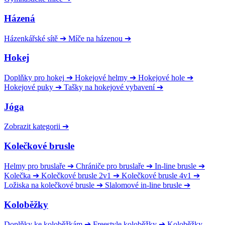
Házená
Házenkářské sítě
➔
Míče na házenou
➔
Hokej
Doplňky pro hokej
➔
Hokejové helmy
➔
Hokejové hole
➔
Hokejové puky
➔
Tašky na hokejové vybavení
➔
Jóga
Zobrazit kategorii
➔
Kolečkové brusle
Helmy pro bruslaře
➔
Chrániče pro bruslaře
➔
In-line brusle
➔
Kolečka
➔
Kolečkové brusle 2v1
➔
Kolečkové brusle 4v1
➔
Ložiska na kolečkové brusle
➔
Slalomové in-line brusle
➔
Koloběžky
Doplňky ke koloběžkám
➔
Freestyle koloběžky
➔
Koloběžky