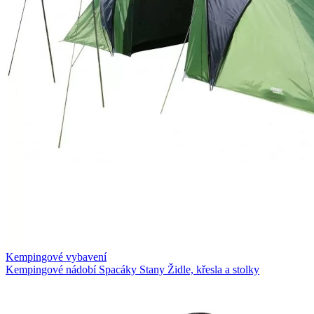
Kempingové vybavení
Kempingové nádobí
Spacáky
Stany
Židle, křesla a stolky