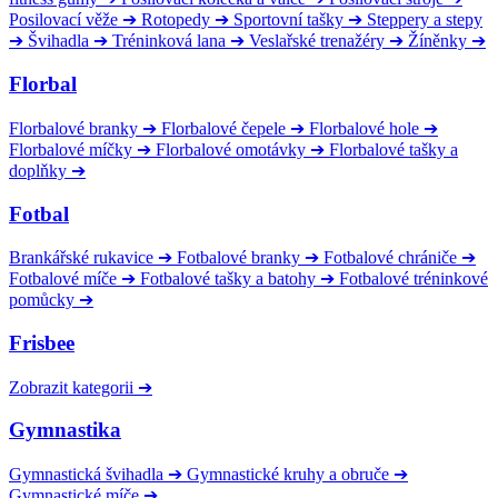
Posilovací věže
➔
Rotopedy
➔
Sportovní tašky
➔
Steppery a stepy
➔
Švihadla
➔
Tréninková lana
➔
Veslařské trenažéry
➔
Žíněnky
➔
Florbal
Florbalové branky
➔
Florbalové čepele
➔
Florbalové hole
➔
Florbalové míčky
➔
Florbalové omotávky
➔
Florbalové tašky a
doplňky
➔
Fotbal
Brankářské rukavice
➔
Fotbalové branky
➔
Fotbalové chrániče
➔
Fotbalové míče
➔
Fotbalové tašky a batohy
➔
Fotbalové tréninkové
pomůcky
➔
Frisbee
Zobrazit kategorii
➔
Gymnastika
Gymnastická švihadla
➔
Gymnastické kruhy a obruče
➔
Gymnastické míče
➔