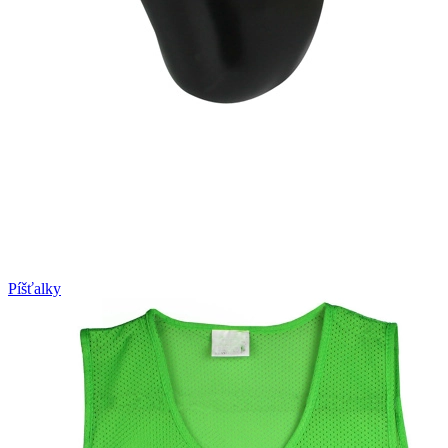
Píšťalky