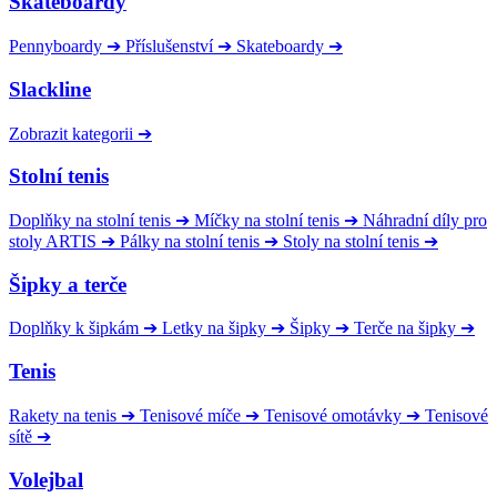
Skateboardy
Pennyboardy
➔
Příslušenství
➔
Skateboardy
➔
Slackline
Zobrazit kategorii
➔
Stolní tenis
Doplňky na stolní tenis
➔
Míčky na stolní tenis
➔
Náhradní díly pro
stoly ARTIS
➔
Pálky na stolní tenis
➔
Stoly na stolní tenis
➔
Šipky a terče
Doplňky k šipkám
➔
Letky na šipky
➔
Šipky
➔
Terče na šipky
➔
Tenis
Rakety na tenis
➔
Tenisové míče
➔
Tenisové omotávky
➔
Tenisové
sítě
➔
Volejbal