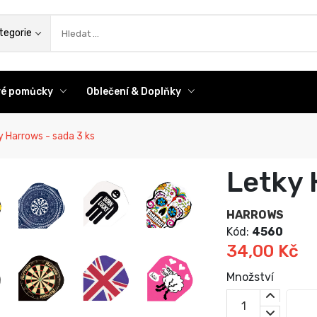
az
tegorie
ové pomůcky
Oblečení & Doplňky
 Harrows - sada 3 ks
Letky 
HARROWS
Kód:
4560
34,00 Kč
Množství