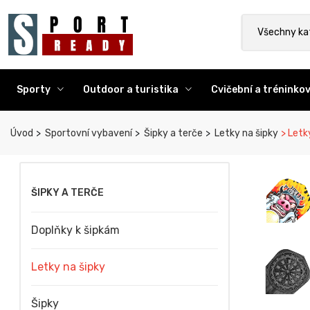
Sport Ready
Vyhledat výr
Všechny ka
Sporty
Outdoor a turistika
Cvičební a trénink
Úvod
Sportovní vybavení
Šipky a terče
Letky na šipky
Letky
ŠIPKY A TERČE
Doplňky k šipkám
Letky na šipky
Šipky