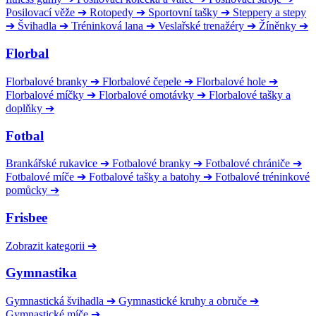
Posilovací věže
➔
Rotopedy
➔
Sportovní tašky
➔
Steppery a stepy
➔
Švihadla
➔
Tréninková lana
➔
Veslařské trenažéry
➔
Žíněnky
➔
Florbal
Florbalové branky
➔
Florbalové čepele
➔
Florbalové hole
➔
Florbalové míčky
➔
Florbalové omotávky
➔
Florbalové tašky a
doplňky
➔
Fotbal
Brankářské rukavice
➔
Fotbalové branky
➔
Fotbalové chrániče
➔
Fotbalové míče
➔
Fotbalové tašky a batohy
➔
Fotbalové tréninkové
pomůcky
➔
Frisbee
Zobrazit kategorii
➔
Gymnastika
Gymnastická švihadla
➔
Gymnastické kruhy a obruče
➔
Gymnastické míče
➔