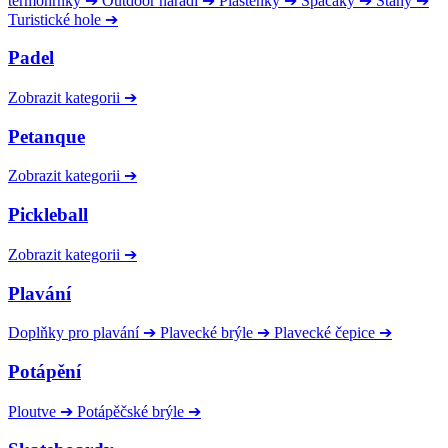
termohrnky
➔
Outdoor nářadí
➔
Pláštěnky
➔
Spacáky
➔
Stany
➔
Turistické hole
➔
Padel
Zobrazit kategorii
➔
Petanque
Zobrazit kategorii
➔
Pickleball
Zobrazit kategorii
➔
Plavání
Doplňky pro plavání
➔
Plavecké brýle
➔
Plavecké čepice
➔
Potápění
Ploutve
➔
Potápěčské brýle
➔