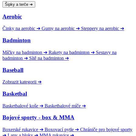
Šipky a terče
➔
Aerobic
Činky na aerobic
➔
Gumy na aerobic
➔
Steppery na aerobic
➔
Badminton
Míčky na badminton
➔
Rakety na badminton
➔
Sestavy na
badminton
➔
Sítě na badminton
➔
Baseball
Zobrazit kategorii
➔
Basketbal
Basketbalové koše
➔
Basketbalové míče
➔
Bojové sporty - box & MMA
Boxerské rukavice
➔
Boxovací pytle
➔
Chrániče pro bojové sporty
➔
Lapy a bloky
➔
MMA rukavice
➔