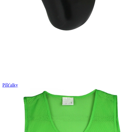
Píšťalky