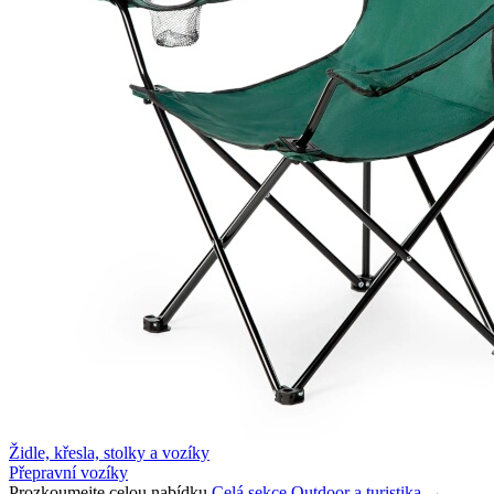
Židle, křesla, stolky a vozíky
Přepravní vozíky
Prozkoumejte celou nabídku
Celá sekce Outdoor a turistika →