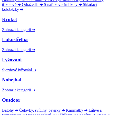
tříkolové
➔
Odrážedla
➔
S nafukovacími koly
➔
Skládací
koloběžky
➔
Kroket
Zobrazit kategorii
➔
Lukostřelba
Zobrazit kategorii
➔
Lyžování
Sjezdové lyžování
➔
Nohejbal
Zobrazit kategorii
➔
Outdoor
Batohy
➔
Čelovky, svítilny, baterky
➔
Karimatky
➔
Láhve a