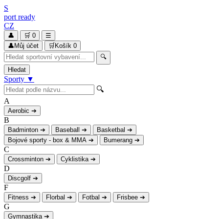
S
port
ready
CZ
👤
🛒
0
☰
👤
Můj účet
🛒
Košík
0
🔍
Hledat
Sporty
▼
🔍
A
Aerobic
➔
B
Badminton
➔
Baseball
➔
Basketbal
➔
Bojové sporty - box & MMA
➔
Bumerang
➔
C
Crossminton
➔
Cyklistika
➔
D
Discgolf
➔
F
Fitness
➔
Florbal
➔
Fotbal
➔
Frisbee
➔
G
Gymnastika
➔