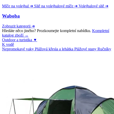
Míče na volejbal
➔
Sítě na volejbalové míče
➔
Volejbalové sítě
➔
Waboba
Zobrazit kategorii
➔
Hledáte něco jiného? Prozkoumejte kompletní nabídku.
Kompletní
katalog zboží →
Outdoor a turistika
▼
K vodě
Nepromokavé vaky
Plážová křesla a lehátka
Plážové stany
Ručníky