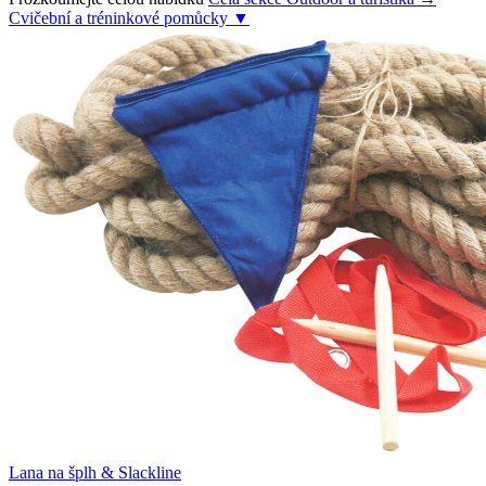
Cvičební a tréninkové pomůcky
▼
Lana na šplh & Slackline