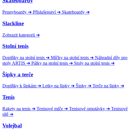
Skateboardy
Pennyboardy
➔
Příslušenství
➔
Skateboardy
➔
Slackline
Zobrazit kategorii
➔
Stolní tenis
Doplňky na stolní tenis
➔
Míčky na stolní tenis
➔
Náhradní díly pro
stoly ARTIS
➔
Pálky na stolní tenis
➔
Stoly na stolní tenis
➔
Šipky a terče
Doplňky k šipkám
➔
Letky na šipky
➔
Šipky
➔
Terče na šipky
➔
Tenis
Rakety na tenis
➔
Tenisové míče
➔
Tenisové omotávky
➔
Tenisové
sítě
➔
Volejbal