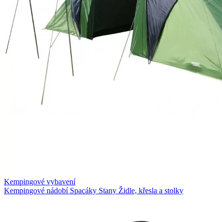
Kempingové vybavení
Kempingové nádobí
Spacáky
Stany
Židle, křesla a stolky