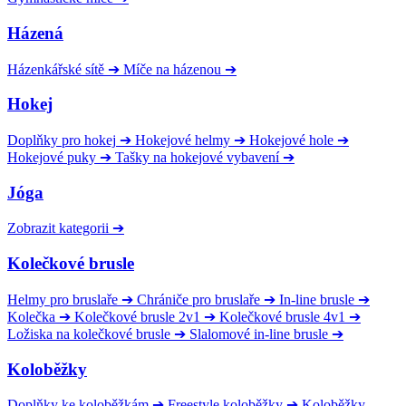
Házená
Házenkářské sítě
➔
Míče na házenou
➔
Hokej
Doplňky pro hokej
➔
Hokejové helmy
➔
Hokejové hole
➔
Hokejové puky
➔
Tašky na hokejové vybavení
➔
Jóga
Zobrazit kategorii
➔
Kolečkové brusle
Helmy pro bruslaře
➔
Chrániče pro bruslaře
➔
In-line brusle
➔
Kolečka
➔
Kolečkové brusle 2v1
➔
Kolečkové brusle 4v1
➔
Ložiska na kolečkové brusle
➔
Slalomové in-line brusle
➔
Koloběžky
Doplňky ke koloběžkám
➔
Freestyle koloběžky
➔
Koloběžky