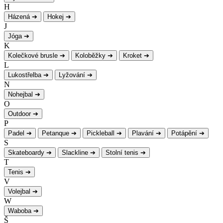
H
Házená
➔
Hokej
➔
J
Jóga
➔
K
Kolečkové brusle
➔
Koloběžky
➔
Kroket
➔
L
Lukostřelba
➔
Lyžování
➔
N
Nohejbal
➔
O
Outdoor
➔
P
Padel
➔
Petanque
➔
Pickleball
➔
Plavání
➔
Potápění
➔
S
Skateboardy
➔
Slackline
➔
Stolní tenis
➔
T
Tenis
➔
V
Volejbal
➔
W
Waboba
➔
Š