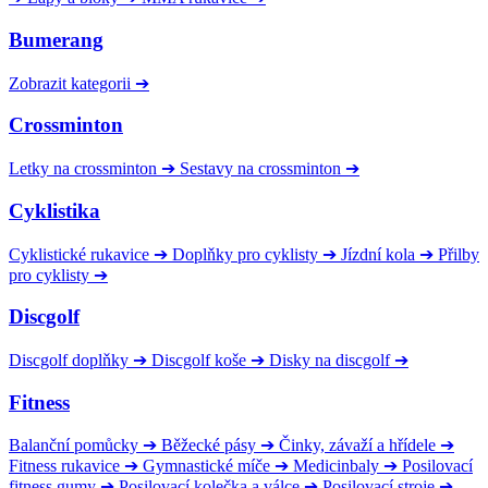
Bumerang
Zobrazit kategorii
➔
Crossminton
Letky na crossminton
➔
Sestavy na crossminton
➔
Cyklistika
Cyklistické rukavice
➔
Doplňky pro cyklisty
➔
Jízdní kola
➔
Přilby
pro cyklisty
➔
Discgolf
Discgolf doplňky
➔
Discgolf koše
➔
Disky na discgolf
➔
Fitness
Balanční pomůcky
➔
Běžecké pásy
➔
Činky, závaží a hřídele
➔
Fitness rukavice
➔
Gymnastické míče
➔
Medicinbaly
➔
Posilovací
fitness gumy
➔
Posilovací kolečka a válce
➔
Posilovací stroje
➔