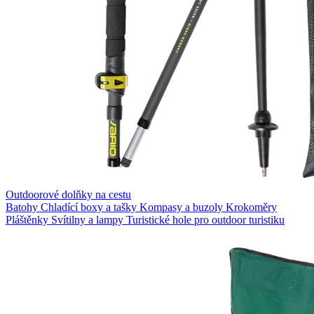
Outdoorové dolňky na cestu
Batohy
Chladící boxy a tašky
Kompasy a buzoly
Krokoměry
Pláštěnky
Svítilny a lampy
Turistické hole pro outdoor turistiku