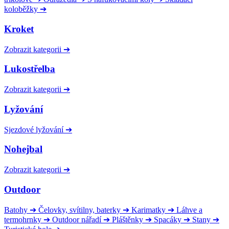
koloběžky
➔
Kroket
Zobrazit kategorii
➔
Lukostřelba
Zobrazit kategorii
➔
Lyžování
Sjezdové lyžování
➔
Nohejbal
Zobrazit kategorii
➔
Outdoor
Batohy
➔
Čelovky, svítilny, baterky
➔
Karimatky
➔
Láhve a
termohrnky
➔
Outdoor nářadí
➔
Pláštěnky
➔
Spacáky
➔
Stany
➔