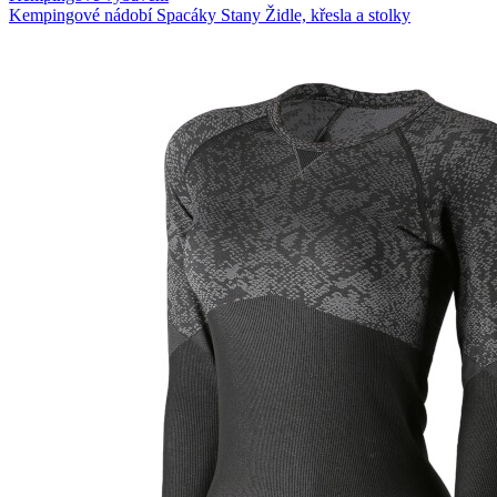
Kempingové nádobí
Spacáky
Stany
Židle, křesla a stolky