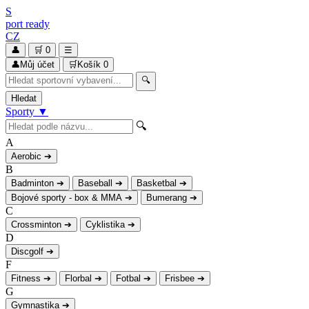
S
port
ready
CZ
👤
🛒
0
☰
👤
Můj účet
🛒
Košík
0
🔍
Hledat
Sporty
▼
🔍
A
Aerobic
➔
B
Badminton
➔
Baseball
➔
Basketbal
➔
Bojové sporty - box & MMA
➔
Bumerang
➔
C
Crossminton
➔
Cyklistika
➔
D
Discgolf
➔
F
Fitness
➔
Florbal
➔
Fotbal
➔
Frisbee
➔
G
Gymnastika
➔