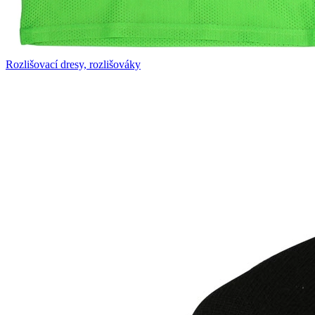
Rozlišovací dresy, rozlišováky