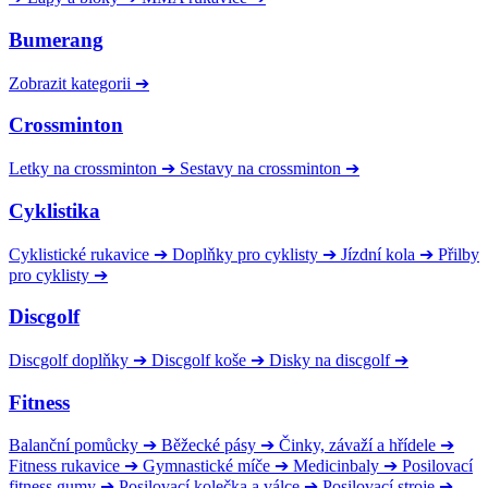
Bumerang
Zobrazit kategorii
➔
Crossminton
Letky na crossminton
➔
Sestavy na crossminton
➔
Cyklistika
Cyklistické rukavice
➔
Doplňky pro cyklisty
➔
Jízdní kola
➔
Přilby
pro cyklisty
➔
Discgolf
Discgolf doplňky
➔
Discgolf koše
➔
Disky na discgolf
➔
Fitness
Balanční pomůcky
➔
Běžecké pásy
➔
Činky, závaží a hřídele
➔
Fitness rukavice
➔
Gymnastické míče
➔
Medicinbaly
➔
Posilovací
fitness gumy
➔
Posilovací kolečka a válce
➔
Posilovací stroje
➔