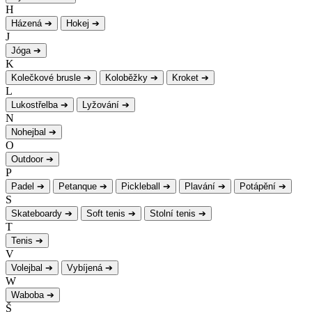
H
Házená
➔
Hokej
➔
J
Jóga
➔
K
Kolečkové brusle
➔
Koloběžky
➔
Kroket
➔
L
Lukostřelba
➔
Lyžování
➔
N
Nohejbal
➔
O
Outdoor
➔
P
Padel
➔
Petanque
➔
Pickleball
➔
Plavání
➔
Potápění
➔
S
Skateboardy
➔
Soft tenis
➔
Stolní tenis
➔
T
Tenis
➔
V
Volejbal
➔
Vybíjená
➔
W
Waboba
➔
Š