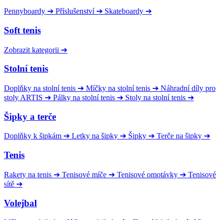
Pennyboardy
➔
Příslušenství
➔
Skateboardy
➔
Soft tenis
Zobrazit kategorii
➔
Stolní tenis
Doplňky na stolní tenis
➔
Míčky na stolní tenis
➔
Náhradní díly pro
stoly ARTIS
➔
Pálky na stolní tenis
➔
Stoly na stolní tenis
➔
Šipky a terče
Doplňky k šipkám
➔
Letky na šipky
➔
Šipky
➔
Terče na šipky
➔
Tenis
Rakety na tenis
➔
Tenisové míče
➔
Tenisové omotávky
➔
Tenisové
sítě
➔
Volejbal