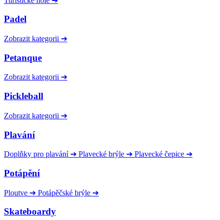
Turistické hole
➔
Padel
Zobrazit kategorii
➔
Petanque
Zobrazit kategorii
➔
Pickleball
Zobrazit kategorii
➔
Plavání
Doplňky pro plavání
➔
Plavecké brýle
➔
Plavecké čepice
➔
Potápění
Ploutve
➔
Potápěčské brýle
➔
Skateboardy