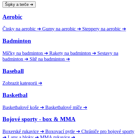
Šipky a terče
➔
Aerobic
Činky na aerobic
➔
Gumy na aerobic
➔
Steppery na aerobic
➔
Badminton
Míčky na badminton
➔
Rakety na badminton
➔
Sestavy na
badminton
➔
Sítě na badminton
➔
Baseball
Zobrazit kategorii
➔
Basketbal
Basketbalové koše
➔
Basketbalové míče
➔
Bojové sporty - box & MMA
Boxerské rukavice
➔
Boxovací pytle
➔
Chrániče pro bojové sporty
➔
Lapy a bloky
➔
MMA rukavice
➔