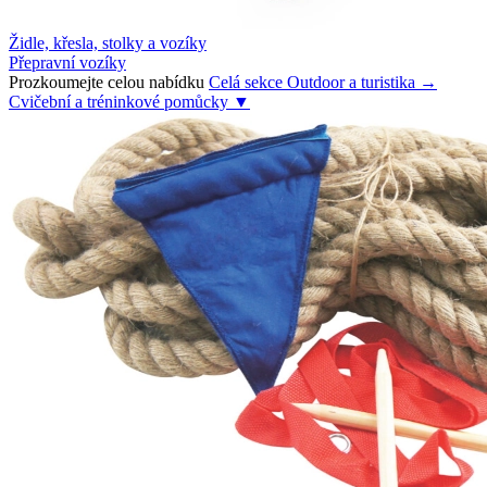
Židle, křesla, stolky a vozíky
Přepravní vozíky
Prozkoumejte celou nabídku
Celá sekce Outdoor a turistika →
Cvičební a tréninkové pomůcky
▼