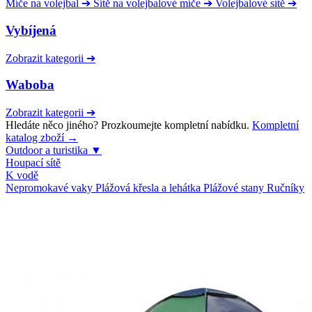
Míče na volejbal
➔
Sítě na volejbalové míče
➔
Volejbalové sítě
➔
Vybíjená
Zobrazit kategorii
➔
Waboba
Zobrazit kategorii
➔
Hledáte něco jiného? Prozkoumejte kompletní nabídku.
Kompletní
katalog zboží →
Outdoor a turistika
▼
Houpací sítě
K vodě
Nepromokavé vaky
Plážová křesla a lehátka
Plážové stany
Ručníky