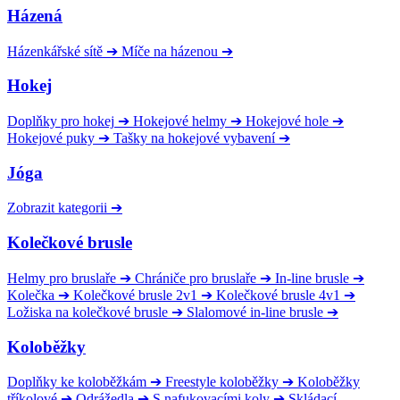
Házená
Házenkářské sítě
➔
Míče na házenou
➔
Hokej
Doplňky pro hokej
➔
Hokejové helmy
➔
Hokejové hole
➔
Hokejové puky
➔
Tašky na hokejové vybavení
➔
Jóga
Zobrazit kategorii
➔
Kolečkové brusle
Helmy pro bruslaře
➔
Chrániče pro bruslaře
➔
In-line brusle
➔
Kolečka
➔
Kolečkové brusle 2v1
➔
Kolečkové brusle 4v1
➔
Ložiska na kolečkové brusle
➔
Slalomové in-line brusle
➔
Koloběžky
Doplňky ke koloběžkám
➔
Freestyle koloběžky
➔
Koloběžky
tříkolové
➔
Odrážedla
➔
S nafukovacími koly
➔
Skládací