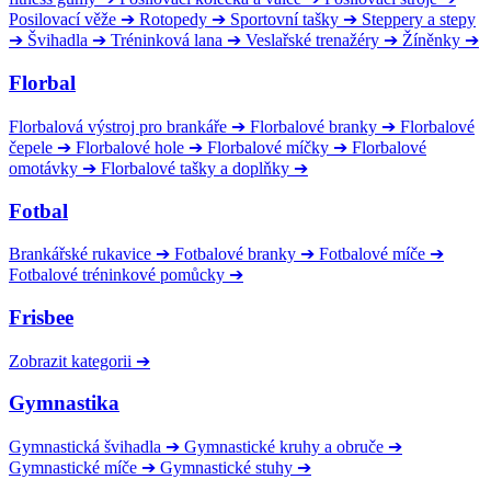
Posilovací věže
➔
Rotopedy
➔
Sportovní tašky
➔
Steppery a stepy
➔
Švihadla
➔
Tréninková lana
➔
Veslařské trenažéry
➔
Žíněnky
➔
Florbal
Florbalová výstroj pro brankáře
➔
Florbalové branky
➔
Florbalové
čepele
➔
Florbalové hole
➔
Florbalové míčky
➔
Florbalové
omotávky
➔
Florbalové tašky a doplňky
➔
Fotbal
Brankářské rukavice
➔
Fotbalové branky
➔
Fotbalové míče
➔
Fotbalové tréninkové pomůcky
➔
Frisbee
Zobrazit kategorii
➔
Gymnastika
Gymnastická švihadla
➔
Gymnastické kruhy a obruče
➔
Gymnastické míče
➔
Gymnastické stuhy
➔