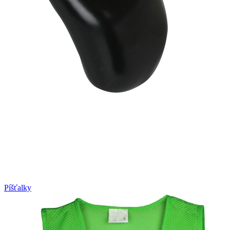
Píšťalky