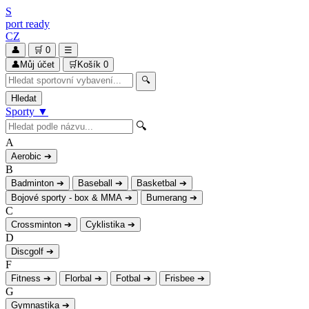
S
port
ready
CZ
👤
🛒
0
☰
👤
Můj účet
🛒
Košík
0
🔍
Hledat
Sporty
▼
🔍
A
Aerobic
➔
B
Badminton
➔
Baseball
➔
Basketbal
➔
Bojové sporty - box & MMA
➔
Bumerang
➔
C
Crossminton
➔
Cyklistika
➔
D
Discgolf
➔
F
Fitness
➔
Florbal
➔
Fotbal
➔
Frisbee
➔
G
Gymnastika
➔