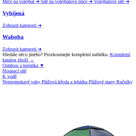
Míče na volejbal
➔
Sítě na volejbalové míče
➔
Volejbalové sítě
➔
Vybíjená
Zobrazit kategorii
➔
Waboba
Zobrazit kategorii
➔
Hledáte něco jiného? Prozkoumejte kompletní nabídku.
Kompletní
katalog zboží →
Outdoor a turistika
▼
Houpací sítě
K vodě
Nepromokavé vaky
Plážová křesla a lehátka
Plážové stany
Ručníky