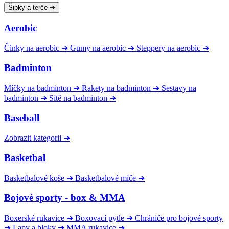
Šipky a terče
➔
Aerobic
Činky na aerobic
➔
Gumy na aerobic
➔
Steppery na aerobic
➔
Badminton
Míčky na badminton
➔
Rakety na badminton
➔
Sestavy na
badminton
➔
Sítě na badminton
➔
Baseball
Zobrazit kategorii
➔
Basketbal
Basketbalové koše
➔
Basketbalové míče
➔
Bojové sporty - box & MMA
Boxerské rukavice
➔
Boxovací pytle
➔
Chrániče pro bojové sporty
➔
Lapy a bloky
➔
MMA rukavice
➔