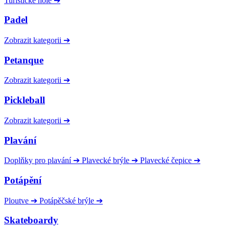
Turistické hole
➔
Padel
Zobrazit kategorii
➔
Petanque
Zobrazit kategorii
➔
Pickleball
Zobrazit kategorii
➔
Plavání
Doplňky pro plavání
➔
Plavecké brýle
➔
Plavecké čepice
➔
Potápění
Ploutve
➔
Potápěčské brýle
➔
Skateboardy