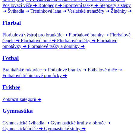
Posilovací věže
➔
Rotopedy
➔
Sportovní tašky
➔
Steppery a stepy
➔
Švihadla
➔
Tréninková lana
➔
Veslařské trenažéry
➔
Žíněnky
➔
Florbal
Florbalová výstroj pro brankáře
➔
Florbalové branky
➔
Florbalové
čepele
➔
Florbalové hole
➔
Florbalové míčky
➔
Florbalové
omotávky
➔
Florbalové tašky a doplňky
➔
Fotbal
Brankářské rukavice
➔
Fotbalové branky
➔
Fotbalové míče
➔
Fotbalové tréninkové pomůcky
➔
Frisbee
Zobrazit kategorii
➔
Gymnastika
Gymnastická švihadla
➔
Gymnastické kruhy a obruče
➔
Gymnastické míče
➔
Gymnastické stuhy
➔