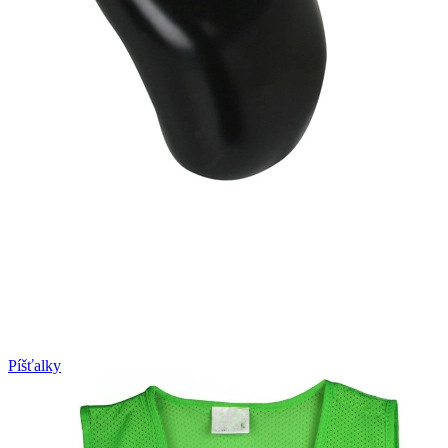
Píšťalky