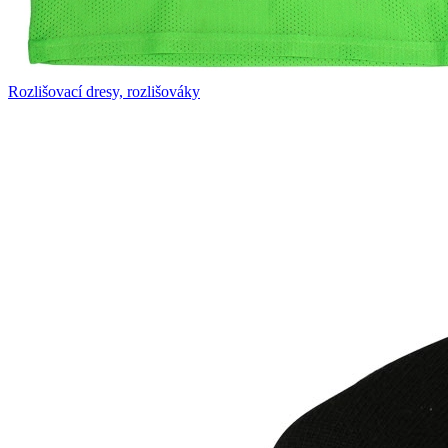
Rozlišovací dresy, rozlišováky