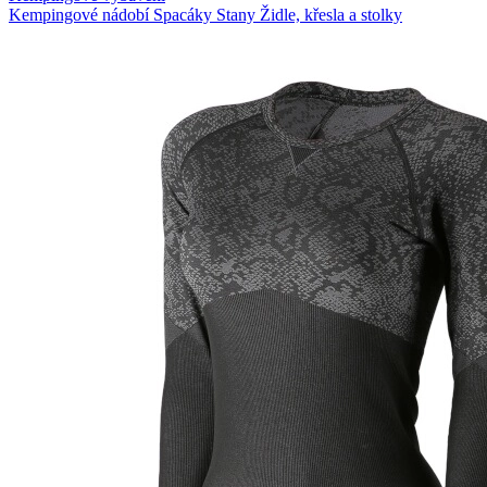
Kempingové nádobí
Spacáky
Stany
Židle, křesla a stolky