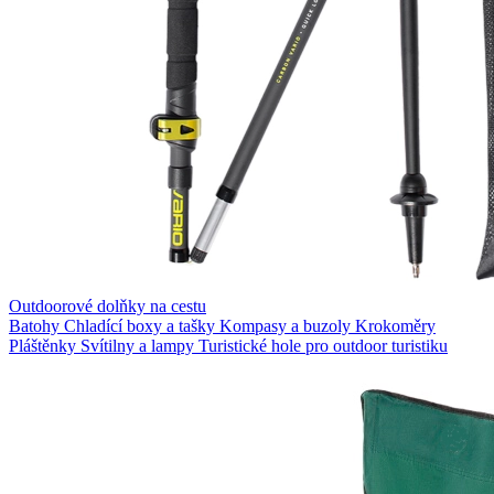
Outdoorové dolňky na cestu
Batohy
Chladící boxy a tašky
Kompasy a buzoly
Krokoměry
Pláštěnky
Svítilny a lampy
Turistické hole pro outdoor turistiku