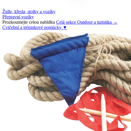
Židle, křesla, stolky a vozíky
Přepravní vozíky
Prozkoumejte celou nabídku
Celá sekce Outdoor a turistika →
Cvičební a tréninkové pomůcky
▼