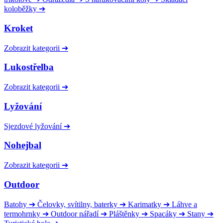
koloběžky
➔
Kroket
Zobrazit kategorii
➔
Lukostřelba
Zobrazit kategorii
➔
Lyžování
Sjezdové lyžování
➔
Nohejbal
Zobrazit kategorii
➔
Outdoor
Batohy
➔
Čelovky, svítilny, baterky
➔
Karimatky
➔
Láhve a
termohrnky
➔
Outdoor nářadí
➔
Pláštěnky
➔
Spacáky
➔
Stany
➔