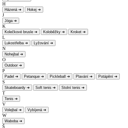
H
Házená
➔
Hokej
➔
J
Jóga
➔
K
Kolečkové brusle
➔
Koloběžky
➔
Kroket
➔
L
Lukostřelba
➔
Lyžování
➔
N
Nohejbal
➔
O
Outdoor
➔
P
Padel
➔
Petanque
➔
Pickleball
➔
Plavání
➔
Potápění
➔
S
Skateboardy
➔
Soft tenis
➔
Stolní tenis
➔
T
Tenis
➔
V
Volejbal
➔
Vybíjená
➔
W
Waboba
➔
Š