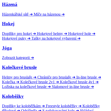
Házená
Házenkářské sítě
➔
Míče na házenou
➔
Hokej
Doplňky pro hokej
➔
Hokejové helmy
➔
Hokejové hole
➔
Hokejové puky
➔
Tašky na hokejové vybavení
➔
Jóga
Zobrazit kategorii
➔
Kolečkové brusle
Helmy pro bruslaře
➔
Chrániče pro bruslaře
➔
In-line brusle
➔
Kolečka
➔
Kolečkové brusle 2v1
➔
Kolečkové brusle 4v1
➔
Ložiska na kolečkové brusle
➔
Slalomové in-line brusle
➔
Koloběžky
Doplňky ke koloběžkám
➔
Freestyle koloběžky
➔
Koloběžky
tříkolové
➔
Odrážedla
➔
S nafukovacími koly
➔
Skládací