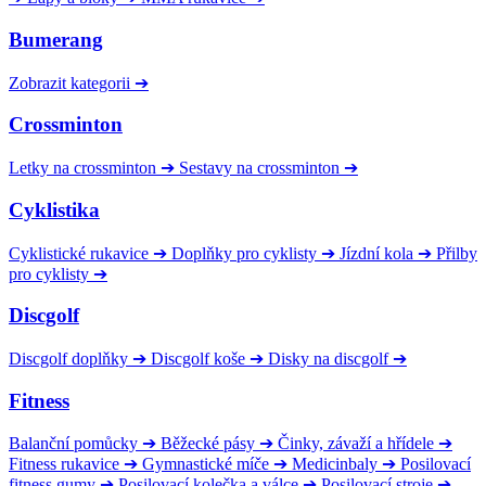
Bumerang
Zobrazit kategorii
➔
Crossminton
Letky na crossminton
➔
Sestavy na crossminton
➔
Cyklistika
Cyklistické rukavice
➔
Doplňky pro cyklisty
➔
Jízdní kola
➔
Přilby
pro cyklisty
➔
Discgolf
Discgolf doplňky
➔
Discgolf koše
➔
Disky na discgolf
➔
Fitness
Balanční pomůcky
➔
Běžecké pásy
➔
Činky, závaží a hřídele
➔
Fitness rukavice
➔
Gymnastické míče
➔
Medicinbaly
➔
Posilovací
fitness gumy
➔
Posilovací kolečka a válce
➔
Posilovací stroje
➔