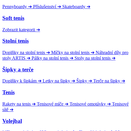
Pennyboardy
➔
Příslušenství
➔
Skateboardy
➔
Soft tenis
Zobrazit kategorii
➔
Stolní tenis
Doplňky na stolní tenis
➔
Míčky na stolní tenis
➔
Náhradní díly pro
stoly ARTIS
➔
Pálky na stolní tenis
➔
Stoly na stolní tenis
➔
Šipky a terče
Doplňky k šipkám
➔
Letky na šipky
➔
Šipky
➔
Terče na šipky
➔
Tenis
Rakety na tenis
➔
Tenisové míče
➔
Tenisové omotávky
➔
Tenisové
sítě
➔
Volejbal