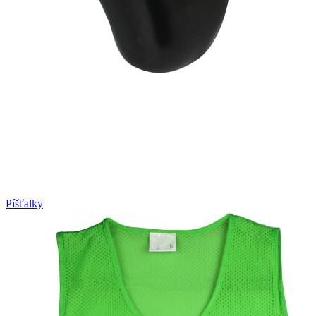
Píšťalky