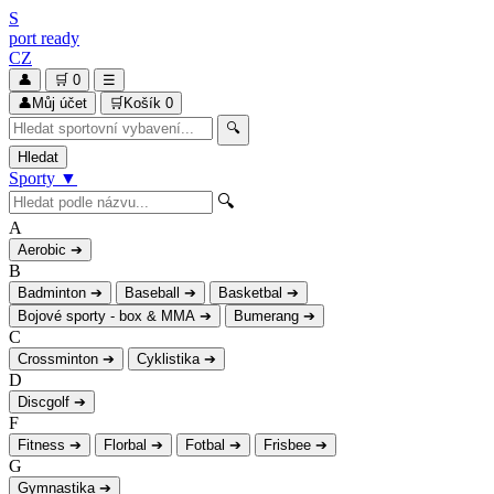
S
port
ready
CZ
👤
🛒
0
☰
👤
Můj účet
🛒
Košík
0
🔍
Hledat
Sporty
▼
🔍
A
Aerobic
➔
B
Badminton
➔
Baseball
➔
Basketbal
➔
Bojové sporty - box & MMA
➔
Bumerang
➔
C
Crossminton
➔
Cyklistika
➔
D
Discgolf
➔
F
Fitness
➔
Florbal
➔
Fotbal
➔
Frisbee
➔
G
Gymnastika
➔