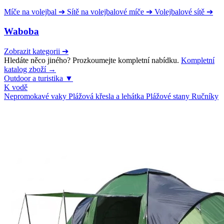
Míče na volejbal
➔
Sítě na volejbalové míče
➔
Volejbalové sítě
➔
Waboba
Zobrazit kategorii
➔
Hledáte něco jiného? Prozkoumejte kompletní nabídku.
Kompletní
katalog zboží →
Outdoor a turistika
▼
K vodě
Nepromokavé vaky
Plážová křesla a lehátka
Plážové stany
Ručníky