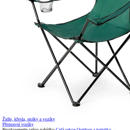
Židle, křesla, stolky a vozíky
Přepravní vozíky
Prozkoumejte celou nabídku
Celá sekce Outdoor a turistika →