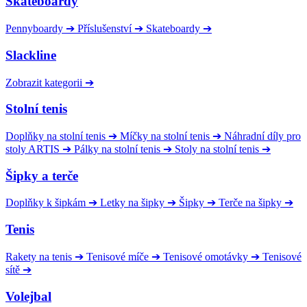
Skateboardy
Pennyboardy
➔
Příslušenství
➔
Skateboardy
➔
Slackline
Zobrazit kategorii
➔
Stolní tenis
Doplňky na stolní tenis
➔
Míčky na stolní tenis
➔
Náhradní díly pro
stoly ARTIS
➔
Pálky na stolní tenis
➔
Stoly na stolní tenis
➔
Šipky a terče
Doplňky k šipkám
➔
Letky na šipky
➔
Šipky
➔
Terče na šipky
➔
Tenis
Rakety na tenis
➔
Tenisové míče
➔
Tenisové omotávky
➔
Tenisové
sítě
➔
Volejbal