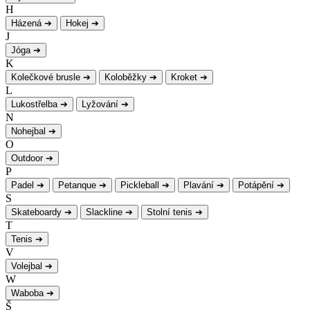
H
Házená
➔
Hokej
➔
J
Jóga
➔
K
Kolečkové brusle
➔
Koloběžky
➔
Kroket
➔
L
Lukostřelba
➔
Lyžování
➔
N
Nohejbal
➔
O
Outdoor
➔
P
Padel
➔
Petanque
➔
Pickleball
➔
Plavání
➔
Potápění
➔
S
Skateboardy
➔
Slackline
➔
Stolní tenis
➔
T
Tenis
➔
V
Volejbal
➔
W
Waboba
➔
Š