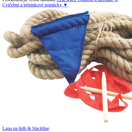
Cvičební a tréninkové pomůcky
▼
Lana na šplh & Slackline