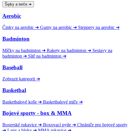
Šipky a terče
➔
Aerobic
Činky na aerobic
➔
Gumy na aerobic
➔
Steppery na aerobic
➔
Badminton
Míčky na badminton
➔
Rakety na badminton
➔
Sestavy na
badminton
➔
Sítě na badminton
➔
Baseball
Zobrazit kategorii
➔
Basketbal
Basketbalové koše
➔
Basketbalové míče
➔
Bojové sporty - box & MMA
Boxerské rukavice
➔
Boxovací pytle
➔
Chrániče pro bojové sporty
➔
Lapy a bloky
➔
MMA rukavice
➔