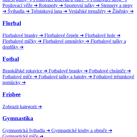
Posilovací věže
➔
Rotopedy
➔
Sportovní tašky
➔
Steppery a stepy
➔
Švihadla
➔
Tréninková lana
➔
Veslařské trenažéry
➔
Žíněnky
➔
Florbal
Florbalové branky
➔
Florbalové čepele
➔
Florbalové hole
➔
Florbalové míčky
➔
Florbalové omotávky
➔
Florbalové tašky a
doplňky
➔
Fotbal
Brankářské rukavice
➔
Fotbalové branky
➔
Fotbalové chrániče
➔
Fotbalové míče
➔
Fotbalové tašky a batohy
➔
Fotbalové tréninkové
pomůcky
➔
Frisbee
Zobrazit kategorii
➔
Gymnastika
Gymnastická švihadla
➔
Gymnastické kruhy a obruče
➔
Gymnastické míče
➔