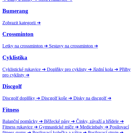
Bumerang
Zobrazit kategorii
➔
Crossminton
Letky na crossminton
➔
Sestavy na crossminton
➔
Cyklistika
Cyklistické rukavice
➔
Doplňky pro cyklisty
➔
Jízdní kola
➔
Přilby
pro cyklisty
➔
Discgolf
Discgolf doplňky
➔
Discgolf koše
➔
Disky na discgolf
➔
Fitness
Balanční pomůcky
➔
Běžecké pásy
➔
Činky, závaží a hřídele
➔
Fitness rukavice
➔
Gymnastické míče
➔
Medicinbaly
➔
Posilovací
fitness gumy
➔
Posilovací kolečka a válce
➔
Posilovací stroje
➔