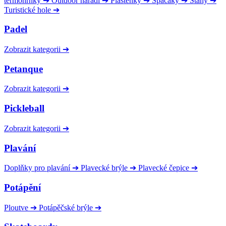
termohrnky
➔
Outdoor nářadí
➔
Pláštěnky
➔
Spacáky
➔
Stany
➔
Turistické hole
➔
Padel
Zobrazit kategorii
➔
Petanque
Zobrazit kategorii
➔
Pickleball
Zobrazit kategorii
➔
Plavání
Doplňky pro plavání
➔
Plavecké brýle
➔
Plavecké čepice
➔
Potápění
Ploutve
➔
Potápěčské brýle
➔