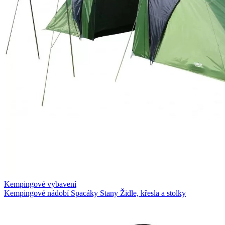
Kempingové vybavení
Kempingové nádobí
Spacáky
Stany
Židle, křesla a stolky