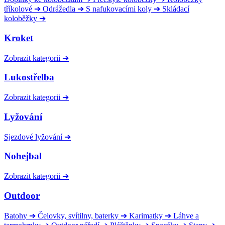
tříkolové
➔
Odrážedla
➔
S nafukovacími koly
➔
Skládací
koloběžky
➔
Kroket
Zobrazit kategorii
➔
Lukostřelba
Zobrazit kategorii
➔
Lyžování
Sjezdové lyžování
➔
Nohejbal
Zobrazit kategorii
➔
Outdoor
Batohy
➔
Čelovky, svítilny, baterky
➔
Karimatky
➔
Láhve a