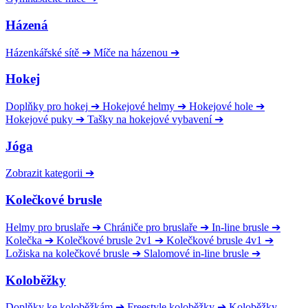
Házená
Házenkářské sítě
➔
Míče na házenou
➔
Hokej
Doplňky pro hokej
➔
Hokejové helmy
➔
Hokejové hole
➔
Hokejové puky
➔
Tašky na hokejové vybavení
➔
Jóga
Zobrazit kategorii
➔
Kolečkové brusle
Helmy pro bruslaře
➔
Chrániče pro bruslaře
➔
In-line brusle
➔
Kolečka
➔
Kolečkové brusle 2v1
➔
Kolečkové brusle 4v1
➔
Ložiska na kolečkové brusle
➔
Slalomové in-line brusle
➔
Koloběžky
Doplňky ke koloběžkám
➔
Freestyle koloběžky
➔
Koloběžky