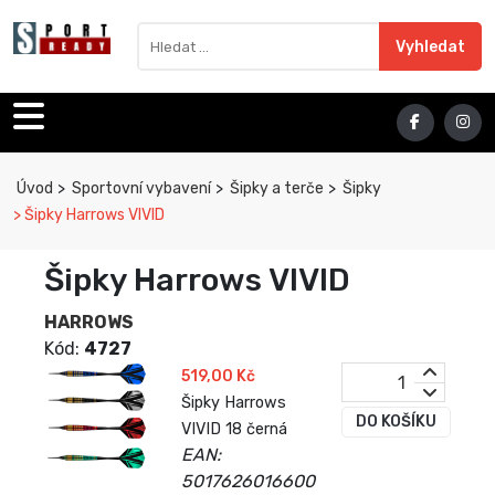
Sport Ready
Vyhledat výraz
Vyhledat
Úvod
Sportovní vybavení
Šipky a terče
Šipky
Šipky Harrows VIVID
Šipky Harrows VIVID
HARROWS
Kód:
4727
519,00 Kč
Šipky Harrows
DO KOŠÍKU
VIVID 18 černá
EAN:
5017626016600