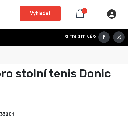
0
Vyhledat
SLEDUJTE NÁS:
pro stolní tenis Donic
33201