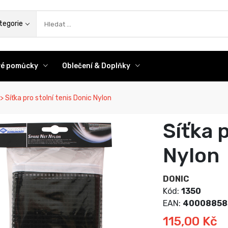
az
tegorie
ové pomůcky
Oblečení & Doplňky
Síťka pro stolní tenis Donic Nylon
Síťka 
Nylon
DONIC
Kód:
1350
EAN:
40008858
115,00 Kč