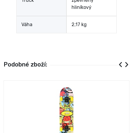
Truck
zpevněný
hliníkový
Váha
2,17 kg
Podobné zboží: