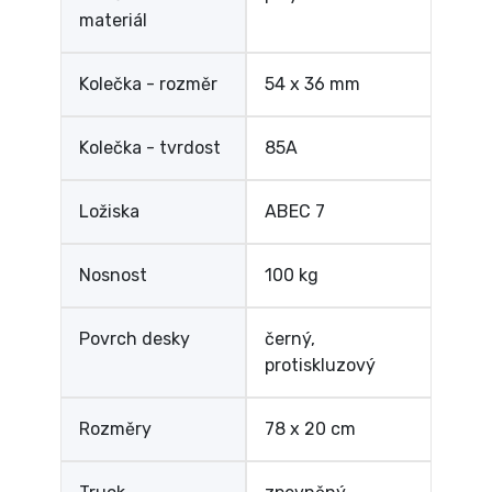
materiál
Kolečka - rozměr
54 x 36 mm
Kolečka - tvrdost
85A
Ložiska
ABEC 7
Nosnost
100 kg
Povrch desky
černý,
protiskluzový
Rozměry
78 x 20 cm