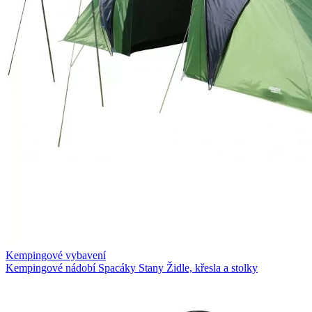
Kempingové vybavení
Kempingové nádobí
Spacáky
Stany
Židle, křesla a stolky