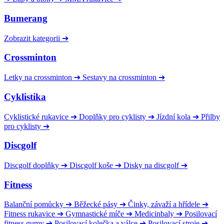
Bumerang
Zobrazit kategorii
➔
Crossminton
Letky na crossminton
➔
Sestavy na crossminton
➔
Cyklistika
Cyklistické rukavice
➔
Doplňky pro cyklisty
➔
Jízdní kola
➔
Přilby
pro cyklisty
➔
Discgolf
Discgolf doplňky
➔
Discgolf koše
➔
Disky na discgolf
➔
Fitness
Balanční pomůcky
➔
Běžecké pásy
➔
Činky, závaží a hřídele
➔
Fitness rukavice
➔
Gymnastické míče
➔
Medicinbaly
➔
Posilovací
fitness gumy
➔
Posilovací kolečka a válce
➔
Posilovací stroje
➔