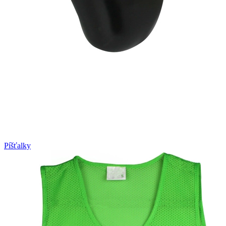
Píšťalky