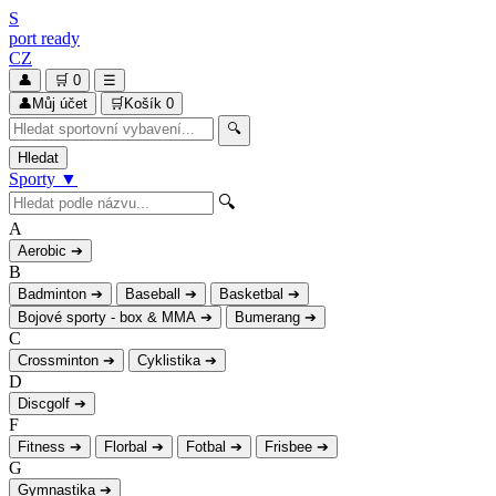
S
port
ready
CZ
👤
🛒
0
☰
👤
Můj účet
🛒
Košík
0
🔍
Hledat
Sporty
▼
🔍
A
Aerobic
➔
B
Badminton
➔
Baseball
➔
Basketbal
➔
Bojové sporty - box & MMA
➔
Bumerang
➔
C
Crossminton
➔
Cyklistika
➔
D
Discgolf
➔
F
Fitness
➔
Florbal
➔
Fotbal
➔
Frisbee
➔
G
Gymnastika
➔