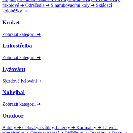
tříkolové
➔
Odrážedla
➔
S nafukovacími koly
➔
Skládací
koloběžky
➔
Kroket
Zobrazit kategorii
➔
Lukostřelba
Zobrazit kategorii
➔
Lyžování
Sjezdové lyžování
➔
Nohejbal
Zobrazit kategorii
➔
Outdoor
Batohy
➔
Čelovky, svítilny, baterky
➔
Karimatky
➔
Láhve a