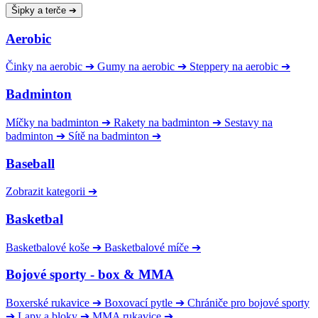
Šipky a terče
➔
Aerobic
Činky na aerobic
➔
Gumy na aerobic
➔
Steppery na aerobic
➔
Badminton
Míčky na badminton
➔
Rakety na badminton
➔
Sestavy na
badminton
➔
Sítě na badminton
➔
Baseball
Zobrazit kategorii
➔
Basketbal
Basketbalové koše
➔
Basketbalové míče
➔
Bojové sporty - box & MMA
Boxerské rukavice
➔
Boxovací pytle
➔
Chrániče pro bojové sporty
➔
Lapy a bloky
➔
MMA rukavice
➔