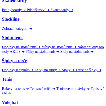
Skateboardy
Pennyboardy
➔
Příslušenství
➔
Skateboardy
➔
Slackline
Zobrazit kategorii
➔
Stolní tenis
Doplňky na stolní tenis
➔
Míčky na stolní tenis
➔
Náhradní díly pro
stoly ARTIS
➔
Pálky na stolní tenis
➔
Stoly na stolní tenis
➔
Šipky a terče
Doplňky k šipkám
➔
Letky na šipky
➔
Šipky
➔
Terče na šipky
➔
Tenis
Rakety na tenis
➔
Tenisové míče
➔
Tenisové omotávky
➔
Tenisové
sítě
➔
Volejbal