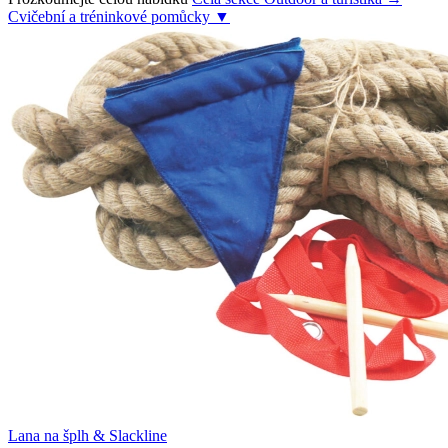
Cvičební a tréninkové pomůcky
▼
Lana na šplh & Slackline