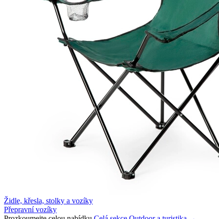
Židle, křesla, stolky a vozíky
Přepravní vozíky
Prozkoumejte celou nabídku
Celá sekce Outdoor a turistika →