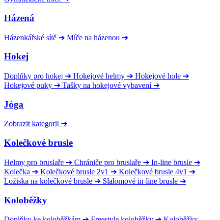
Házená
Házenkářské sítě
➔
Míče na házenou
➔
Hokej
Doplňky pro hokej
➔
Hokejové helmy
➔
Hokejové hole
➔
Hokejové puky
➔
Tašky na hokejové vybavení
➔
Jóga
Zobrazit kategorii
➔
Kolečkové brusle
Helmy pro bruslaře
➔
Chrániče pro bruslaře
➔
In-line brusle
➔
Kolečka
➔
Kolečkové brusle 2v1
➔
Kolečkové brusle 4v1
➔
Ložiska na kolečkové brusle
➔
Slalomové in-line brusle
➔
Koloběžky
Doplňky ke koloběžkám
➔
Freestyle koloběžky
➔
Koloběžky