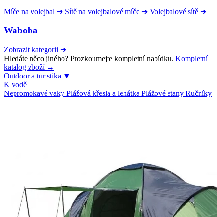
Míče na volejbal
➔
Sítě na volejbalové míče
➔
Volejbalové sítě
➔
Waboba
Zobrazit kategorii
➔
Hledáte něco jiného? Prozkoumejte kompletní nabídku.
Kompletní
katalog zboží →
Outdoor a turistika
▼
K vodě
Nepromokavé vaky
Plážová křesla a lehátka
Plážové stany
Ručníky