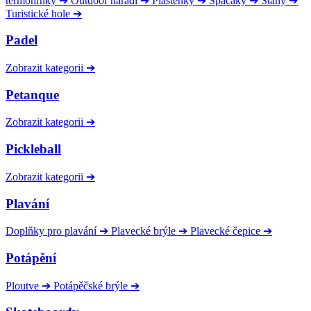
termohrnky
➔
Outdoor nářadí
➔
Pláštěnky
➔
Spacáky
➔
Stany
➔
Turistické hole
➔
Padel
Zobrazit kategorii
➔
Petanque
Zobrazit kategorii
➔
Pickleball
Zobrazit kategorii
➔
Plavání
Doplňky pro plavání
➔
Plavecké brýle
➔
Plavecké čepice
➔
Potápění
Ploutve
➔
Potápěčské brýle
➔