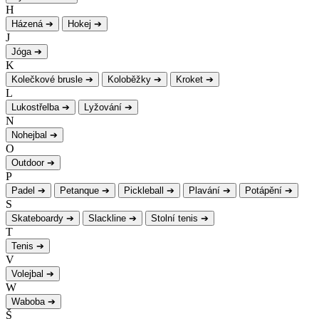
H
Házená
➔
Hokej
➔
J
Jóga
➔
K
Kolečkové brusle
➔
Koloběžky
➔
Kroket
➔
L
Lukostřelba
➔
Lyžování
➔
N
Nohejbal
➔
O
Outdoor
➔
P
Padel
➔
Petanque
➔
Pickleball
➔
Plavání
➔
Potápění
➔
S
Skateboardy
➔
Slackline
➔
Stolní tenis
➔
T
Tenis
➔
V
Volejbal
➔
W
Waboba
➔
Š