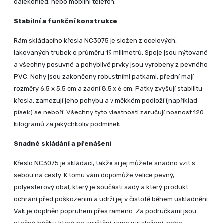
dalekohled, nebo mobilní telefon.
Stabilní a funkční konstrukce
Rám skládacího křesla NC3075 je složen z ocelových,
lakovaných trubek o průměru 19 milimetrů. Spoje jsou nýtované
a všechny posuvné a pohyblivé prvky jsou vyrobeny z pevného
PVC. Nohy jsou zakončeny robustními patkami, přední mají
rozměry 6,5 x 5,5 cm a zadní 8,5 x 6 cm. Patky zvyšují stabilitu
křesla, zamezují jeho pohybu a v měkkém podloží (například
písek) se neboří. Všechny tyto vlastnosti zaručují nosnost 120
kilogramů za jakýchkoliv podmínek.
Snadné skládání a přenášení
Křeslo NC3075 je skládací, takže si jej můžete snadno vzít s
sebou na cesty. K tomu vám dopomůže velice pevný,
polyesterový obal, který je součástí sady a který produkt
ochrání před poškozením a udrží jej v čistotě během uskladnění.
Vak je doplněn popruhem přes rameno. Za područkami jsou
otočné háčky, které po zajištění zamezují složení, nebo