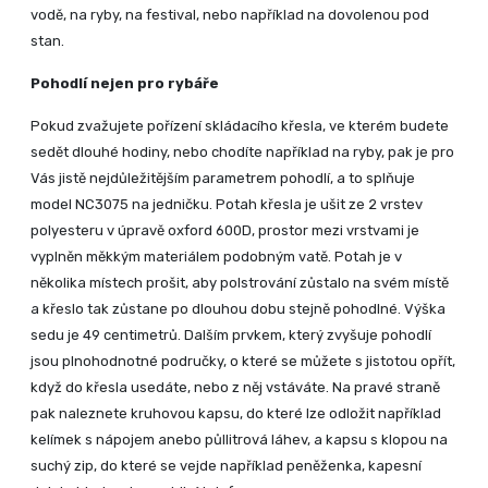
vodě, na ryby, na festival, nebo například na dovolenou pod
stan.
Pohodlí nejen pro rybáře
Pokud zvažujete pořízení skládacího křesla, ve kterém budete
sedět dlouhé hodiny, nebo chodíte například na ryby, pak je pro
Vás jistě nejdůležitějším parametrem pohodlí, a to splňuje
model NC3075 na jedničku. Potah křesla je ušit ze 2 vrstev
polyesteru v úpravě oxford 600D, prostor mezi vrstvami je
vyplněn měkkým materiálem podobným vatě. Potah je v
několika místech prošit, aby polstrování zůstalo na svém místě
a křeslo tak zůstane po dlouhou dobu stejně pohodlné. Výška
sedu je 49 centimetrů. Dalším prvkem, který zvyšuje pohodlí
jsou plnohodnotné područky, o které se můžete s jistotou opřít,
když do křesla usedáte, nebo z něj vstáváte. Na pravé straně
pak naleznete kruhovou kapsu, do které lze odložit například
kelímek s nápojem anebo půllitrová láhev, a kapsu s klopou na
suchý zip, do které se vejde například peněženka, kapesní