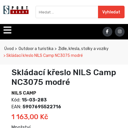
Sport Ready
Vyhledat výraz
Vyhledat
Úvod
Outdoor a turistika
Židle, křesla, stolky a vozíky
Skládací křeslo NILS Camp NC3075 modré
Skládací křeslo NILS Camp
NC3075 modré
NILS CAMP
Kód:
15-03-283
EAN:
5907695522716
1 163,00 Kč
Množství