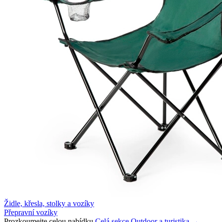
Židle, křesla, stolky a vozíky
Přepravní vozíky
Prozkoumejte celou nabídku
Celá sekce Outdoor a turistika →