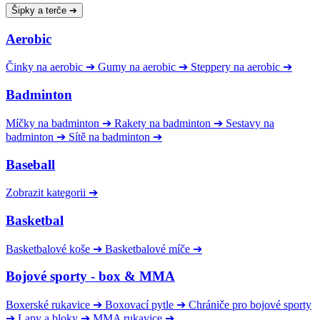
Šipky a terče
➔
Aerobic
Činky na aerobic
➔
Gumy na aerobic
➔
Steppery na aerobic
➔
Badminton
Míčky na badminton
➔
Rakety na badminton
➔
Sestavy na
badminton
➔
Sítě na badminton
➔
Baseball
Zobrazit kategorii
➔
Basketbal
Basketbalové koše
➔
Basketbalové míče
➔
Bojové sporty - box & MMA
Boxerské rukavice
➔
Boxovací pytle
➔
Chrániče pro bojové sporty
➔
Lapy a bloky
➔
MMA rukavice
➔