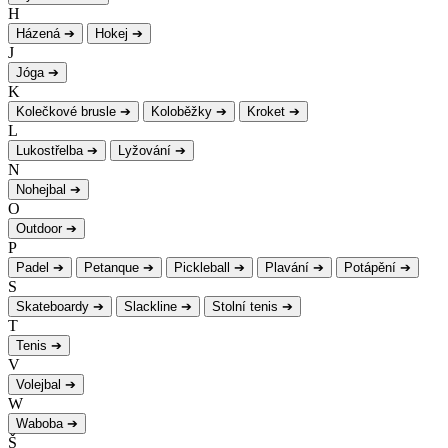
H
Házená
➔
Hokej
➔
J
Jóga
➔
K
Kolečkové brusle
➔
Koloběžky
➔
Kroket
➔
L
Lukostřelba
➔
Lyžování
➔
N
Nohejbal
➔
O
Outdoor
➔
P
Padel
➔
Petanque
➔
Pickleball
➔
Plavání
➔
Potápění
➔
S
Skateboardy
➔
Slackline
➔
Stolní tenis
➔
T
Tenis
➔
V
Volejbal
➔
W
Waboba
➔
Š