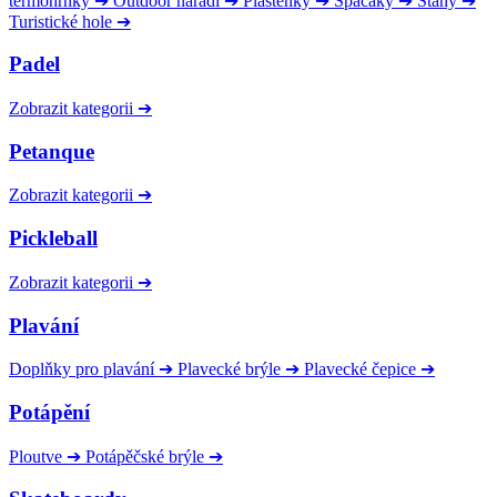
termohrnky
➔
Outdoor nářadí
➔
Pláštěnky
➔
Spacáky
➔
Stany
➔
Turistické hole
➔
Padel
Zobrazit kategorii
➔
Petanque
Zobrazit kategorii
➔
Pickleball
Zobrazit kategorii
➔
Plavání
Doplňky pro plavání
➔
Plavecké brýle
➔
Plavecké čepice
➔
Potápění
Ploutve
➔
Potápěčské brýle
➔