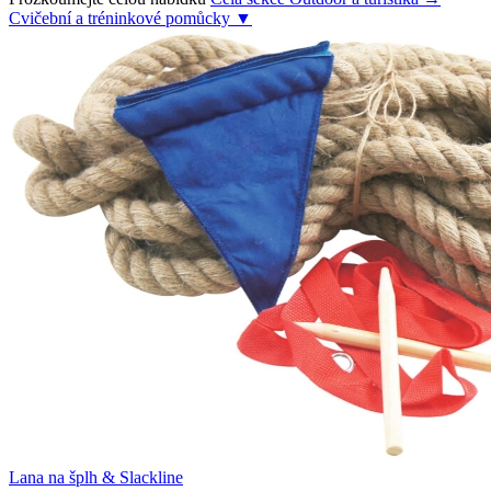
Cvičební a tréninkové pomůcky
▼
Lana na šplh & Slackline