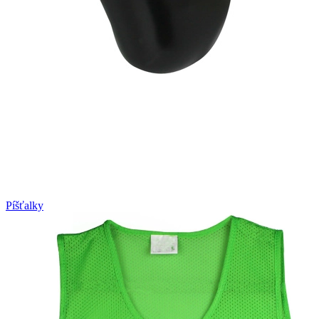
Píšťalky