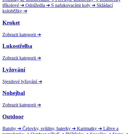
tříkolové
➔
Odrážedla
➔
S nafukovacími koly
➔
Skládací
koloběžky
➔
Kroket
Zobrazit kategorii
➔
Lukostřelba
Zobrazit kategorii
➔
Lyžování
Sjezdové lyžování
➔
Nohejbal
Zobrazit kategorii
➔
Outdoor
Batohy
➔
Čelovky, svítilny, baterky
➔
Karimatky
➔
Láhve a