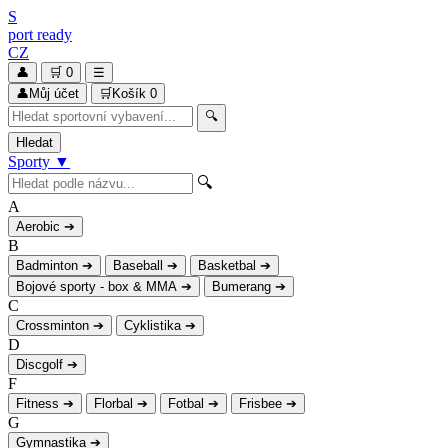
S
port
ready
CZ
👤
🛒
0
☰
👤
Můj účet
🛒
Košík
0
🔍
Hledat
Sporty
▼
🔍
A
Aerobic
➔
B
Badminton
➔
Baseball
➔
Basketbal
➔
Bojové sporty - box & MMA
➔
Bumerang
➔
C
Crossminton
➔
Cyklistika
➔
D
Discgolf
➔
F
Fitness
➔
Florbal
➔
Fotbal
➔
Frisbee
➔
G
Gymnastika
➔