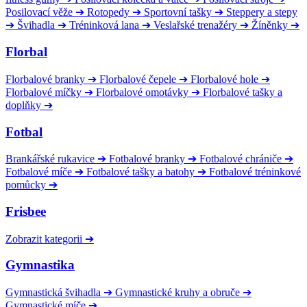
Posilovací věže
➔
Rotopedy
➔
Sportovní tašky
➔
Steppery a stepy
➔
Švihadla
➔
Tréninková lana
➔
Veslařské trenažéry
➔
Žíněnky
➔
Florbal
Florbalové branky
➔
Florbalové čepele
➔
Florbalové hole
➔
Florbalové míčky
➔
Florbalové omotávky
➔
Florbalové tašky a
doplňky
➔
Fotbal
Brankářské rukavice
➔
Fotbalové branky
➔
Fotbalové chrániče
➔
Fotbalové míče
➔
Fotbalové tašky a batohy
➔
Fotbalové tréninkové
pomůcky
➔
Frisbee
Zobrazit kategorii
➔
Gymnastika
Gymnastická švihadla
➔
Gymnastické kruhy a obruče
➔
Gymnastické míče
➔