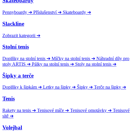
Skateboardy
Pennyboardy
➔
Příslušenství
➔
Skateboardy
➔
Slackline
Zobrazit kategorii
➔
Stolní tenis
Doplňky na stolní tenis
➔
Míčky na stolní tenis
➔
Náhradní díly pro
stoly ARTIS
➔
Pálky na stolní tenis
➔
Stoly na stolní tenis
➔
Šipky a terče
Doplňky k šipkám
➔
Letky na šipky
➔
Šipky
➔
Terče na šipky
➔
Tenis
Rakety na tenis
➔
Tenisové míče
➔
Tenisové omotávky
➔
Tenisové
sítě
➔
Volejbal