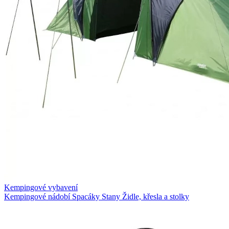
Kempingové vybavení
Kempingové nádobí
Spacáky
Stany
Židle, křesla a stolky