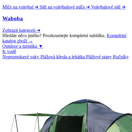
Míče na volejbal
➔
Sítě na volejbalové míče
➔
Volejbalové sítě
➔
Waboba
Zobrazit kategorii
➔
Hledáte něco jiného? Prozkoumejte kompletní nabídku.
Kompletní
katalog zboží →
Outdoor a turistika
▼
K vodě
Nepromokavé vaky
Plážová křesla a lehátka
Plážové stany
Ručníky