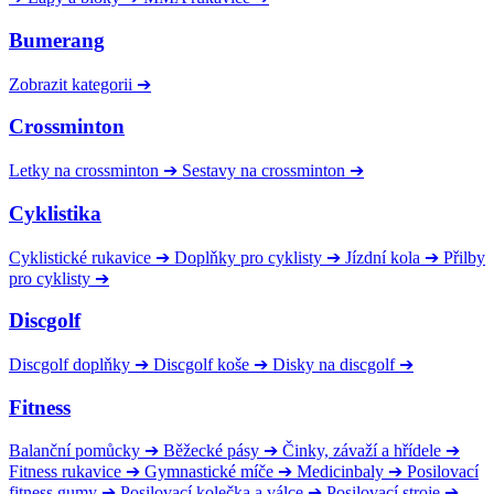
Bumerang
Zobrazit kategorii
➔
Crossminton
Letky na crossminton
➔
Sestavy na crossminton
➔
Cyklistika
Cyklistické rukavice
➔
Doplňky pro cyklisty
➔
Jízdní kola
➔
Přilby
pro cyklisty
➔
Discgolf
Discgolf doplňky
➔
Discgolf koše
➔
Disky na discgolf
➔
Fitness
Balanční pomůcky
➔
Běžecké pásy
➔
Činky, závaží a hřídele
➔
Fitness rukavice
➔
Gymnastické míče
➔
Medicinbaly
➔
Posilovací
fitness gumy
➔
Posilovací kolečka a válce
➔
Posilovací stroje
➔