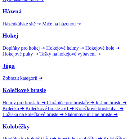
Házená
Házenkářské sítě
➔
Míče na házenou
➔
Hokej
Doplňky pro hokej
➔
Hokejové helmy
➔
Hokejové hole
➔
Hokejové puky
➔
Tašky na hokejové vybavení
➔
Jóga
Zobrazit kategorii
➔
Kolečkové brusle
Helmy pro bruslaře
➔
Chrániče pro bruslaře
➔
In-line brusle
➔
Kolečka
➔
Kolečkové brusle 2v1
➔
Kolečkové brusle 4v1
➔
Ložiska na kolečkové brusle
➔
Slalomové in-line brusle
➔
Koloběžky
Doplňky ke koloběžkám
➔
Freestyle koloběžky
➔
Koloběžky