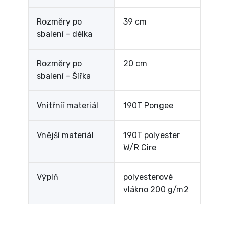
Rozměry po
39 cm
sbalení - délka
Rozměry po
20 cm
sbalení - Šířka
Vnitřníí materiál
190T Pongee
Vnější materiál
190T polyester
W/R Cire
Výplň
polyesterové
vlákno 200 g/m2