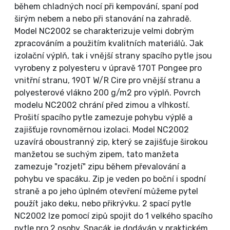
během chladných nocí při kempování, spaní pod
širým nebem a nebo při stanování na zahradě.
Model NC2002 se charakterizuje velmi dobrým
zpracováním a použitím kvalitních materiálů. Jak
izolační výplň, tak i vnější strany spacího pytle jsou
vyrobeny z polyesteru v úpravě 170T Pongee pro
vnitřní stranu, 190T W/R Cire pro vnější stranu a
polyesterové vlákno 200 g/m2 pro výplň. Povrch
modelu NC2002 chrání před zimou a vlhkostí.
Prošití spacího pytle zamezuje pohybu výplě a
zajišťuje rovnoměrnou izolaci. Model NC2002
uzavírá oboustranný zip, který se zajišťuje širokou
manžetou se suchým zipem, tato manžeta
zamezuje "rozjetí" zipu během převalování a
pohybu ve spacáku. Zip je veden po boční i spodní
straně a po jeho úplném otevření můžeme pytel
použít jako deku, nebo přikrývku. 2 spací pytle
NC2002 lze pomocí zipů spojit do 1 velkého spacího
pytle pro 2 osoby. Spacák je dodáván v praktickém