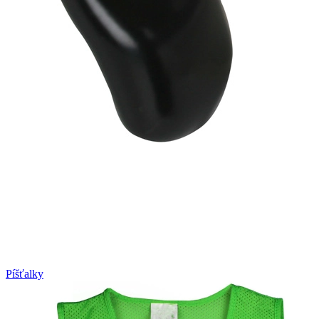
Píšťalky