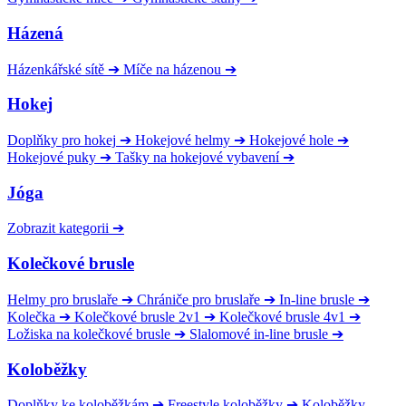
Házená
Házenkářské sítě
➔
Míče na házenou
➔
Hokej
Doplňky pro hokej
➔
Hokejové helmy
➔
Hokejové hole
➔
Hokejové puky
➔
Tašky na hokejové vybavení
➔
Jóga
Zobrazit kategorii
➔
Kolečkové brusle
Helmy pro bruslaře
➔
Chrániče pro bruslaře
➔
In-line brusle
➔
Kolečka
➔
Kolečkové brusle 2v1
➔
Kolečkové brusle 4v1
➔
Ložiska na kolečkové brusle
➔
Slalomové in-line brusle
➔
Koloběžky
Doplňky ke koloběžkám
➔
Freestyle koloběžky
➔
Koloběžky