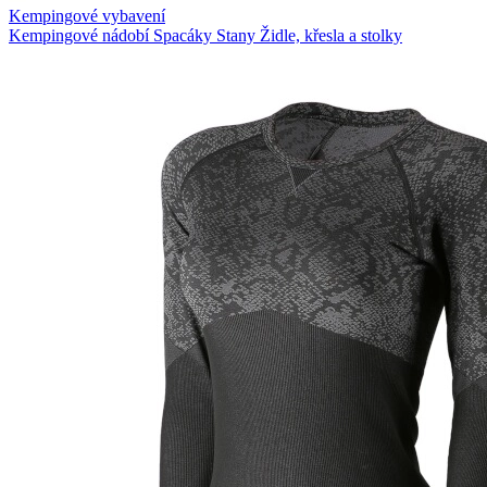
Kempingové vybavení
Kempingové nádobí
Spacáky
Stany
Židle, křesla a stolky