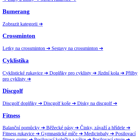
Bumerang
Zobrazit kategorii
➔
Crossminton
Letky na crossminton
➔
Sestavy na crossminton
➔
Cyklistika
Cyklistické rukavice
➔
Doplňky pro cyklisty
➔
Jízdní kola
➔
Přilby
pro cyklisty
➔
Discgolf
Discgolf doplňky
➔
Discgolf koše
➔
Disky na discgolf
➔
Fitness
Balanční pomůcky
➔
Běžecké pásy
➔
Činky, závaží a hřídele
➔
Fitness rukavice
➔
Gymnastické míče
➔
Medicinbaly
➔
Posilovací
fitness gumy
➔
Posilovací kolečka a válce
➔
Posilovací stroje
➔