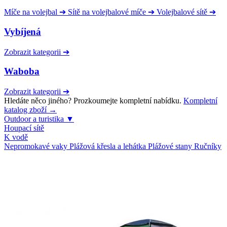
Míče na volejbal
➔
Sítě na volejbalové míče
➔
Volejbalové sítě
➔
Vybíjená
Zobrazit kategorii
➔
Waboba
Zobrazit kategorii
➔
Hledáte něco jiného? Prozkoumejte kompletní nabídku.
Kompletní
katalog zboží →
Outdoor a turistika
▼
Houpací sítě
K vodě
Nepromokavé vaky
Plážová křesla a lehátka
Plážové stany
Ručníky