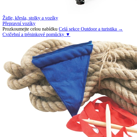
Židle, křesla, stolky a vozíky
Přepravní vozíky
Prozkoumejte celou nabídku
Celá sekce Outdoor a turistika →
Cvičební a tréninkové pomůcky
▼