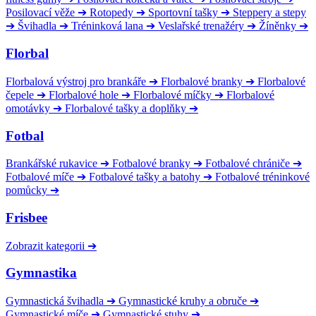
Posilovací věže
➔
Rotopedy
➔
Sportovní tašky
➔
Steppery a stepy
➔
Švihadla
➔
Tréninková lana
➔
Veslařské trenažéry
➔
Žíněnky
➔
Florbal
Florbalová výstroj pro brankáře
➔
Florbalové branky
➔
Florbalové
čepele
➔
Florbalové hole
➔
Florbalové míčky
➔
Florbalové
omotávky
➔
Florbalové tašky a doplňky
➔
Fotbal
Brankářské rukavice
➔
Fotbalové branky
➔
Fotbalové chrániče
➔
Fotbalové míče
➔
Fotbalové tašky a batohy
➔
Fotbalové tréninkové
pomůcky
➔
Frisbee
Zobrazit kategorii
➔
Gymnastika
Gymnastická švihadla
➔
Gymnastické kruhy a obruče
➔
Gymnastické míče
➔
Gymnastické stuhy
➔