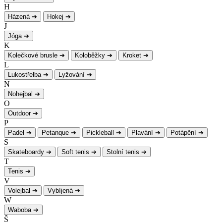
H
Házená
➔
Hokej
➔
J
Jóga
➔
K
Kolečkové brusle
➔
Koloběžky
➔
Kroket
➔
L
Lukostřelba
➔
Lyžování
➔
N
Nohejbal
➔
O
Outdoor
➔
P
Padel
➔
Petanque
➔
Pickleball
➔
Plavání
➔
Potápění
➔
S
Skateboardy
➔
Soft tenis
➔
Stolní tenis
➔
T
Tenis
➔
V
Volejbal
➔
Vybíjená
➔
W
Waboba
➔
Š