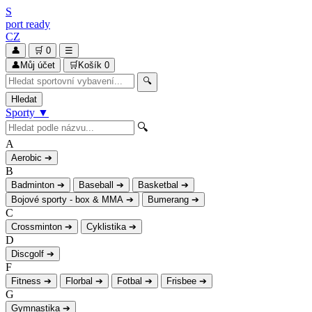
S
port
ready
CZ
👤
🛒
0
☰
👤
Můj účet
🛒
Košík
0
🔍
Hledat
Sporty
▼
🔍
A
Aerobic
➔
B
Badminton
➔
Baseball
➔
Basketbal
➔
Bojové sporty - box & MMA
➔
Bumerang
➔
C
Crossminton
➔
Cyklistika
➔
D
Discgolf
➔
F
Fitness
➔
Florbal
➔
Fotbal
➔
Frisbee
➔
G
Gymnastika
➔