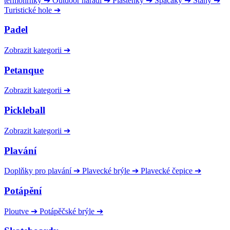
termohrnky
➔
Outdoor nářadí
➔
Pláštěnky
➔
Spacáky
➔
Stany
➔
Turistické hole
➔
Padel
Zobrazit kategorii
➔
Petanque
Zobrazit kategorii
➔
Pickleball
Zobrazit kategorii
➔
Plavání
Doplňky pro plavání
➔
Plavecké brýle
➔
Plavecké čepice
➔
Potápění
Ploutve
➔
Potápěčské brýle
➔