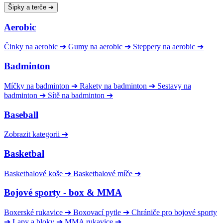
Šipky a terče
➔
Aerobic
Činky na aerobic
➔
Gumy na aerobic
➔
Steppery na aerobic
➔
Badminton
Míčky na badminton
➔
Rakety na badminton
➔
Sestavy na
badminton
➔
Sítě na badminton
➔
Baseball
Zobrazit kategorii
➔
Basketbal
Basketbalové koše
➔
Basketbalové míče
➔
Bojové sporty - box & MMA
Boxerské rukavice
➔
Boxovací pytle
➔
Chrániče pro bojové sporty
➔
Lapy a bloky
➔
MMA rukavice
➔