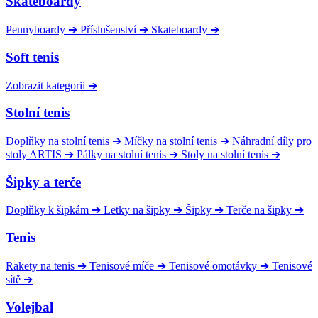
Skateboardy
Pennyboardy
➔
Příslušenství
➔
Skateboardy
➔
Soft tenis
Zobrazit kategorii
➔
Stolní tenis
Doplňky na stolní tenis
➔
Míčky na stolní tenis
➔
Náhradní díly pro
stoly ARTIS
➔
Pálky na stolní tenis
➔
Stoly na stolní tenis
➔
Šipky a terče
Doplňky k šipkám
➔
Letky na šipky
➔
Šipky
➔
Terče na šipky
➔
Tenis
Rakety na tenis
➔
Tenisové míče
➔
Tenisové omotávky
➔
Tenisové
sítě
➔
Volejbal