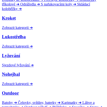
tříkolové
➔
Odrážedla
➔
S nafukovacími koly
➔
Skládací
koloběžky
➔
Kroket
Zobrazit kategorii
➔
Lukostřelba
Zobrazit kategorii
➔
Lyžování
Sjezdové lyžování
➔
Nohejbal
Zobrazit kategorii
➔
Outdoor
Batohy
➔
Čelovky, svítilny, baterky
➔
Karimatky
➔
Láhve a