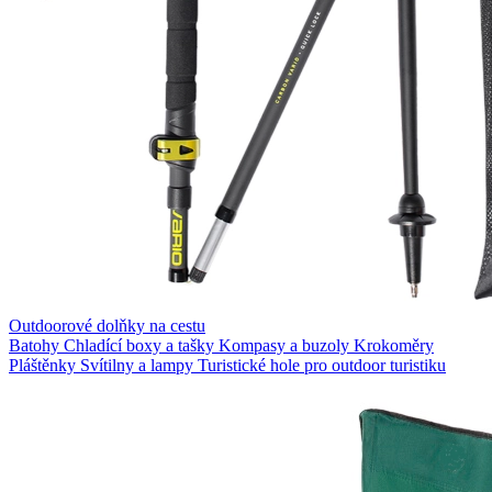
Outdoorové dolňky na cestu
Batohy
Chladící boxy a tašky
Kompasy a buzoly
Krokoměry
Pláštěnky
Svítilny a lampy
Turistické hole pro outdoor turistiku