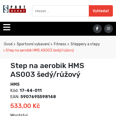
Sport Ready
Vyhledat výraz
Vyhledat
Úvod
Sportovní vybavení
Fitness
Steppery a stepy
Step na aerobik HMS AS003 šedý/růžový
Step na aerobik HMS
AS003 šedý/růžový
HMS
Kód:
17-44-011
EAN:
5907695598148
533,00 Kč
Množství