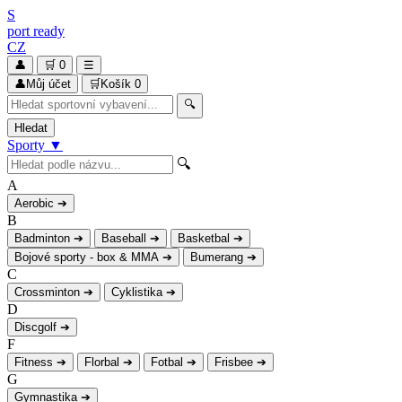
S
port
ready
CZ
👤
🛒
0
☰
👤
Můj účet
🛒
Košík
0
🔍
Hledat
Sporty
▼
🔍
A
Aerobic
➔
B
Badminton
➔
Baseball
➔
Basketbal
➔
Bojové sporty - box & MMA
➔
Bumerang
➔
C
Crossminton
➔
Cyklistika
➔
D
Discgolf
➔
F
Fitness
➔
Florbal
➔
Fotbal
➔
Frisbee
➔
G
Gymnastika
➔