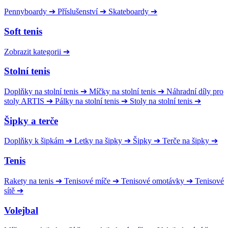
Pennyboardy
➔
Příslušenství
➔
Skateboardy
➔
Soft tenis
Zobrazit kategorii
➔
Stolní tenis
Doplňky na stolní tenis
➔
Míčky na stolní tenis
➔
Náhradní díly pro
stoly ARTIS
➔
Pálky na stolní tenis
➔
Stoly na stolní tenis
➔
Šipky a terče
Doplňky k šipkám
➔
Letky na šipky
➔
Šipky
➔
Terče na šipky
➔
Tenis
Rakety na tenis
➔
Tenisové míče
➔
Tenisové omotávky
➔
Tenisové
sítě
➔
Volejbal