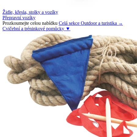
Židle, křesla, stolky a vozíky
Přepravní vozíky
Prozkoumejte celou nabídku
Celá sekce Outdoor a turistika →
Cvičební a tréninkové pomůcky
▼