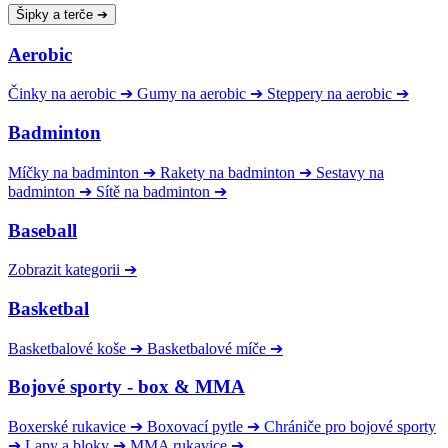
Šipky a terče
➔
Aerobic
Činky na aerobic
➔
Gumy na aerobic
➔
Steppery na aerobic
➔
Badminton
Míčky na badminton
➔
Rakety na badminton
➔
Sestavy na
badminton
➔
Sítě na badminton
➔
Baseball
Zobrazit kategorii
➔
Basketbal
Basketbalové koše
➔
Basketbalové míče
➔
Bojové sporty - box & MMA
Boxerské rukavice
➔
Boxovací pytle
➔
Chrániče pro bojové sporty
➔
Lapy a bloky
➔
MMA rukavice
➔