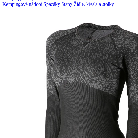
Kempingové nádobí
Spacáky
Stany
Židle, křesla a stolky