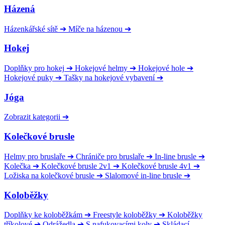
Házená
Házenkářské sítě
➔
Míče na házenou
➔
Hokej
Doplňky pro hokej
➔
Hokejové helmy
➔
Hokejové hole
➔
Hokejové puky
➔
Tašky na hokejové vybavení
➔
Jóga
Zobrazit kategorii
➔
Kolečkové brusle
Helmy pro bruslaře
➔
Chrániče pro bruslaře
➔
In-line brusle
➔
Kolečka
➔
Kolečkové brusle 2v1
➔
Kolečkové brusle 4v1
➔
Ložiska na kolečkové brusle
➔
Slalomové in-line brusle
➔
Koloběžky
Doplňky ke koloběžkám
➔
Freestyle koloběžky
➔
Koloběžky
tříkolové
➔
Odrážedla
➔
S nafukovacími koly
➔
Skládací