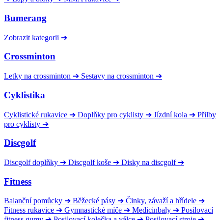
Bumerang
Zobrazit kategorii
➔
Crossminton
Letky na crossminton
➔
Sestavy na crossminton
➔
Cyklistika
Cyklistické rukavice
➔
Doplňky pro cyklisty
➔
Jízdní kola
➔
Přilby
pro cyklisty
➔
Discgolf
Discgolf doplňky
➔
Discgolf koše
➔
Disky na discgolf
➔
Fitness
Balanční pomůcky
➔
Běžecké pásy
➔
Činky, závaží a hřídele
➔
Fitness rukavice
➔
Gymnastické míče
➔
Medicinbaly
➔
Posilovací
fitness gumy
➔
Posilovací kolečka a válce
➔
Posilovací stroje
➔