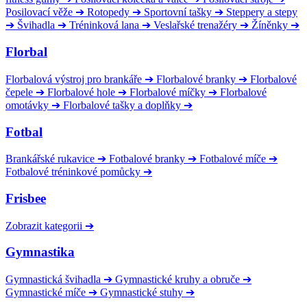
Posilovací věže
➔
Rotopedy
➔
Sportovní tašky
➔
Steppery a stepy
➔
Švihadla
➔
Tréninková lana
➔
Veslařské trenažéry
➔
Žíněnky
➔
Florbal
Florbalová výstroj pro brankáře
➔
Florbalové branky
➔
Florbalové
čepele
➔
Florbalové hole
➔
Florbalové míčky
➔
Florbalové
omotávky
➔
Florbalové tašky a doplňky
➔
Fotbal
Brankářské rukavice
➔
Fotbalové branky
➔
Fotbalové míče
➔
Fotbalové tréninkové pomůcky
➔
Frisbee
Zobrazit kategorii
➔
Gymnastika
Gymnastická švihadla
➔
Gymnastické kruhy a obruče
➔
Gymnastické míče
➔
Gymnastické stuhy
➔