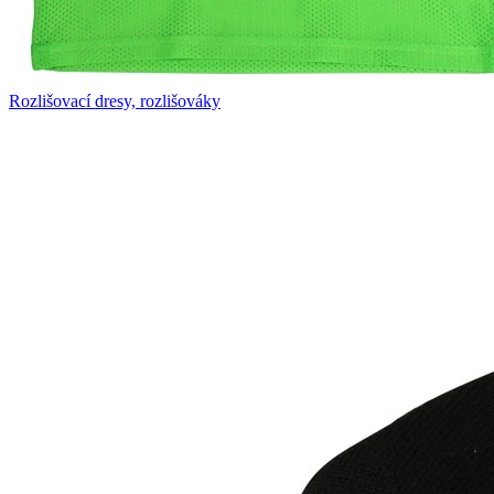
Rozlišovací dresy, rozlišováky