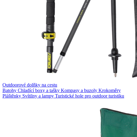
Outdoorové dolňky na cestu
Batohy
Chladící boxy a tašky
Kompasy a buzoly
Krokoměry
Pláštěnky
Svítilny a lampy
Turistické hole pro outdoor turistiku