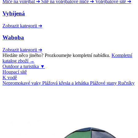
Míče na volejbal
➔
Sítě na volejbalové míče
➔
Volejbalové sítě
➔
Vybíjená
Zobrazit kategorii
➔
Waboba
Zobrazit kategorii
➔
Hledáte něco jiného? Prozkoumejte kompletní nabídku.
Kompletní
katalog zboží →
Outdoor a turistika
▼
Houpací sítě
K vodě
Nepromokavé vaky
Plážová křesla a lehátka
Plážové stany
Ručníky