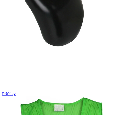
Píšťalky