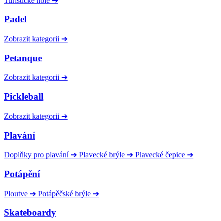
Turistické hole
➔
Padel
Zobrazit kategorii
➔
Petanque
Zobrazit kategorii
➔
Pickleball
Zobrazit kategorii
➔
Plavání
Doplňky pro plavání
➔
Plavecké brýle
➔
Plavecké čepice
➔
Potápění
Ploutve
➔
Potápěčské brýle
➔
Skateboardy