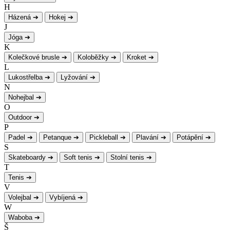
H
Házená
➔
Hokej
➔
J
Jóga
➔
K
Kolečkové brusle
➔
Koloběžky
➔
Kroket
➔
L
Lukostřelba
➔
Lyžování
➔
N
Nohejbal
➔
O
Outdoor
➔
P
Padel
➔
Petanque
➔
Pickleball
➔
Plavání
➔
Potápění
➔
S
Skateboardy
➔
Soft tenis
➔
Stolní tenis
➔
T
Tenis
➔
V
Volejbal
➔
Vybíjená
➔
W
Waboba
➔
Š