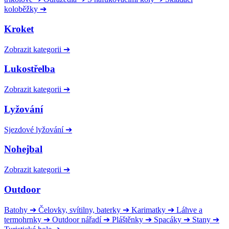
koloběžky
➔
Kroket
Zobrazit kategorii
➔
Lukostřelba
Zobrazit kategorii
➔
Lyžování
Sjezdové lyžování
➔
Nohejbal
Zobrazit kategorii
➔
Outdoor
Batohy
➔
Čelovky, svítilny, baterky
➔
Karimatky
➔
Láhve a
termohrnky
➔
Outdoor nářadí
➔
Pláštěnky
➔
Spacáky
➔
Stany
➔