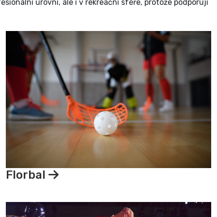
ionální úrovni, ale i v rekreační sféře, protože podporují
Florbal