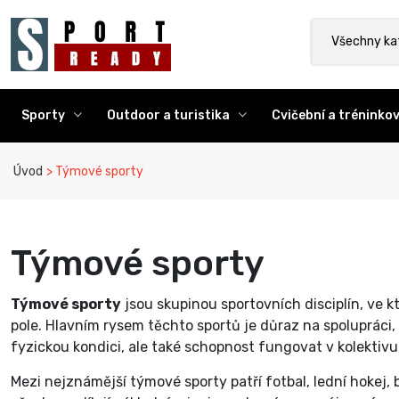
Sport Ready
Vyhledat výr
Všechny ka
Sporty
Outdoor a turistika
Cvičební a trénink
Úvod
Týmové sporty
Týmové sporty
Týmové sporty
jsou skupinou sportovních disciplín, ve 
pole. Hlavním rysem těchto sportů je důraz na spolupráci,
fyzickou kondici, ale také schopnost fungovat v kolektivu
Mezi nejznámější týmové sporty patří fotbal, lední hokej, b