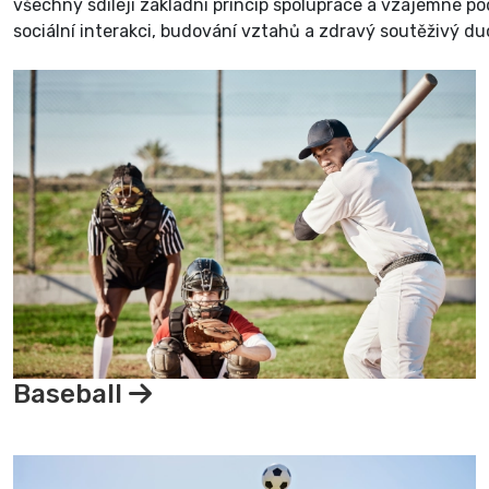
všechny sdílejí základní princip spolupráce a vzájemné pod
sociální interakci, budování vztahů a zdravý soutěživý du
Baseball