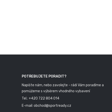
POTŘEBUJETE PORADIT?
Napište nám, nebo zavolejte - rádi Vám poradíme a
pomůžeme s výběrem vhodného vybavení
Tel.:
+420 722 804 014
E-mail:
obchod@sportready.cz