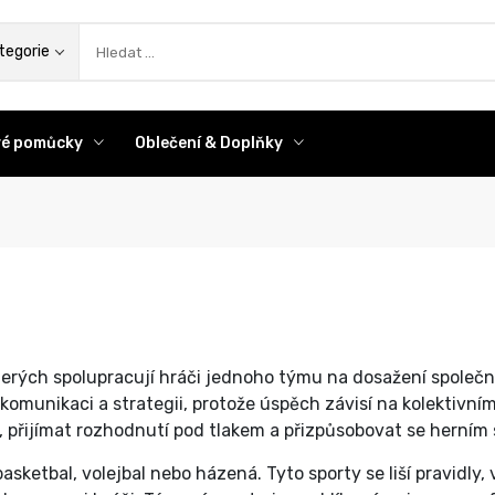
az
tegorie
ové pomůcky
Oblečení & Doplňky
kterých spolupracují hráči jednoho týmu na dosažení společn
 komunikaci a strategii, protože úspěch závisí na kolektivn
, přijímat rozhodnutí pod tlakem a přizpůsobovat se herním 
asketbal, volejbal nebo házená. Tyto sporty se liší pravidly,