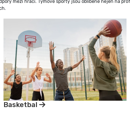
pory mezi hráči. Týmové sporty jsou oblíbené nejen na profes
ch.
Basketbal