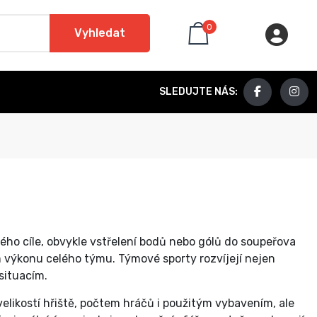
0
Vyhledat
SLEDUJTE NÁS:
ého cíle, obvykle vstřelení bodů nebo gólů do soupeřova
ím výkonu celého týmu. Týmové sporty rozvíjejí nejen
situacím.
 velikostí hřiště, počtem hráčů i použitým vybavením, ale