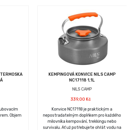
 TERMOSKA
KEMPINGOVÁ KONVICE NILS CAMP
NÁ
NC17118 1,1L
NILS CAMP
339,00 Kč
oubovacím
Konvice NC17118 je praktickým a
ěrem. Objem
nepostradatelným doplňkem pro každého
milovníka kempování, trekkingu nebo
survivalu. Ať už potřebujete ohřát vodu na