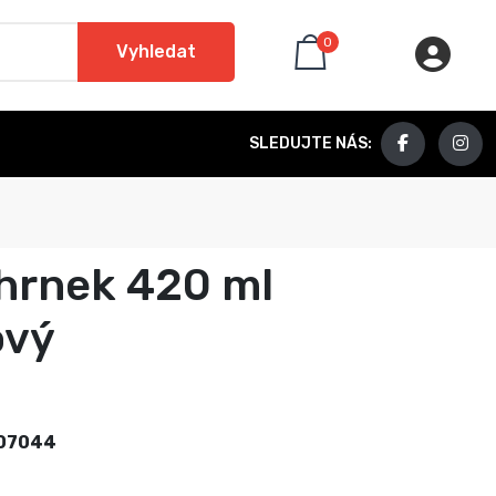
0
Vyhledat
SLEDUJTE NÁS:
hrnek 420 ml
ový
07044