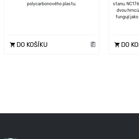
polycarbonového plastu.
stanu. NC176
dvou hrnců
fungují jak
DO KOŠÍKU
DO KO