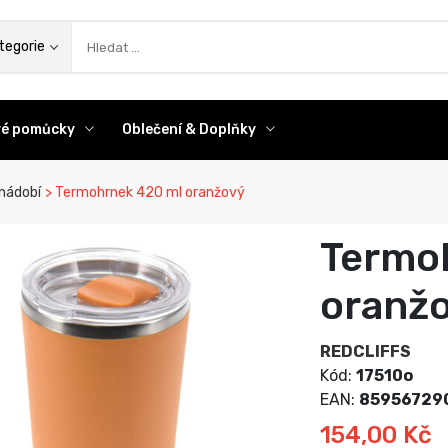
az
tegorie
ové pomůcky
Oblečení & Doplňky
nádobí
Termohrnek 420 ml oranžový
Termo
oranž
REDCLIFFS
Kód:
17510o
EAN:
85956729
154,00 Kč