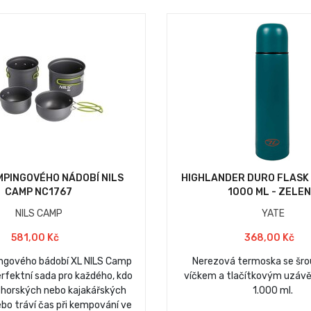
MPINGOVÉHO NÁDOBÍ NILS
HIGHLANDER DURO FLASK
CAMP NC1767
1000 ML - ZELE
NILS CAMP
YATE
581,00 Kč
368,00 Kč
ngového bádobí XL NILS Camp
Nerezová termoska se šr
rfektní sada pro každého, kdo
víčkem a tlačítkovým uzáv
 horských nebo kajakářských
1.000 ml.
bo tráví čas při kempování ve