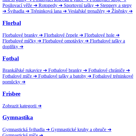
Posilovací věže
➔
Rotopedy
➔
Sportovní tašky
➔
Steppery a stepy
➔
Švihadla
➔
Tréninková lana
➔
Veslařské trenažéry
➔
Žíněnky
➔
Florbal
Florbalové branky
➔
Florbalové čepele
➔
Florbalové hole
➔
Florbalové míčky
➔
Florbalové omotávky
➔
Florbalové tašky a
doplňky
➔
Fotbal
Brankářské rukavice
➔
Fotbalové branky
➔
Fotbalové chrániče
➔
Fotbalové míče
➔
Fotbalové tašky a batohy
➔
Fotbalové tréninkové
pomůcky
➔
Frisbee
Zobrazit kategorii
➔
Gymnastika
Gymnastická švihadla
➔
Gymnastické kruhy a obruče
➔
Gymnastické míče
➔