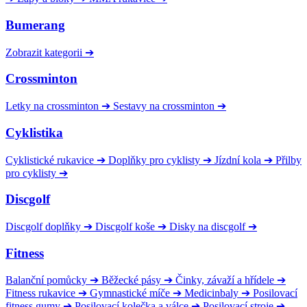
Bumerang
Zobrazit kategorii
➔
Crossminton
Letky na crossminton
➔
Sestavy na crossminton
➔
Cyklistika
Cyklistické rukavice
➔
Doplňky pro cyklisty
➔
Jízdní kola
➔
Přilby
pro cyklisty
➔
Discgolf
Discgolf doplňky
➔
Discgolf koše
➔
Disky na discgolf
➔
Fitness
Balanční pomůcky
➔
Běžecké pásy
➔
Činky, závaží a hřídele
➔
Fitness rukavice
➔
Gymnastické míče
➔
Medicinbaly
➔
Posilovací
fitness gumy
➔
Posilovací kolečka a válce
➔
Posilovací stroje
➔