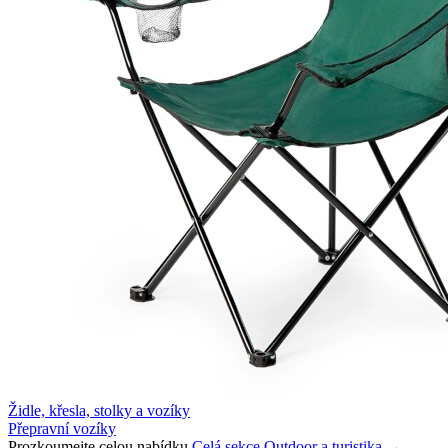
Židle, křesla, stolky a vozíky
Přepravní vozíky
Prozkoumejte celou nabídku
Celá sekce Outdoor a turistika →