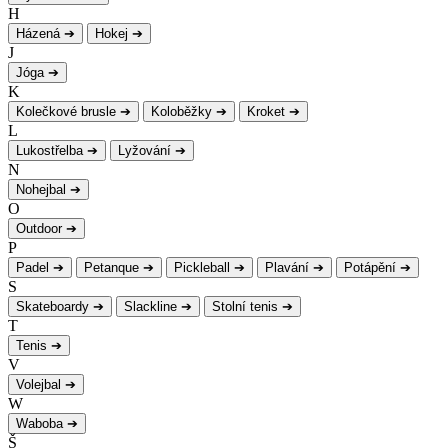
H
Házená
➔
Hokej
➔
J
Jóga
➔
K
Kolečkové brusle
➔
Koloběžky
➔
Kroket
➔
L
Lukostřelba
➔
Lyžování
➔
N
Nohejbal
➔
O
Outdoor
➔
P
Padel
➔
Petanque
➔
Pickleball
➔
Plavání
➔
Potápění
➔
S
Skateboardy
➔
Slackline
➔
Stolní tenis
➔
T
Tenis
➔
V
Volejbal
➔
W
Waboba
➔
Š