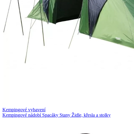
Kempingové vybavení
Kempingové nádobí
Spacáky
Stany
Židle, křesla a stolky