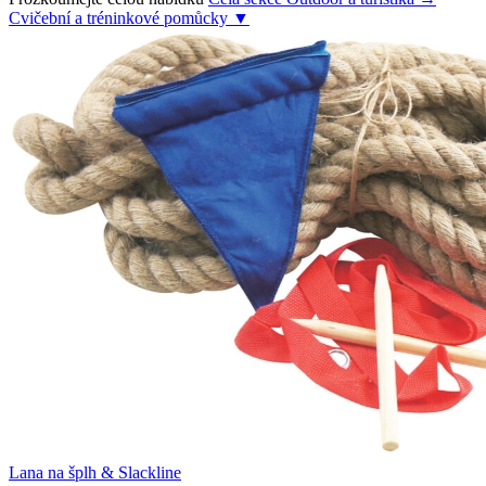
Cvičební a tréninkové pomůcky
▼
Lana na šplh & Slackline