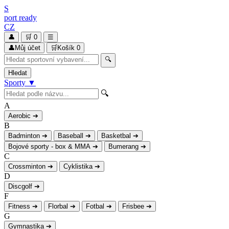
S
port
ready
CZ
👤
🛒
0
☰
👤
Můj účet
🛒
Košík
0
🔍
Hledat
Sporty
▼
🔍
A
Aerobic
➔
B
Badminton
➔
Baseball
➔
Basketbal
➔
Bojové sporty - box & MMA
➔
Bumerang
➔
C
Crossminton
➔
Cyklistika
➔
D
Discgolf
➔
F
Fitness
➔
Florbal
➔
Fotbal
➔
Frisbee
➔
G
Gymnastika
➔