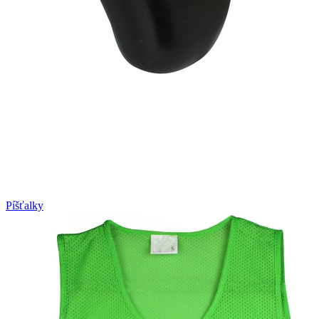
Píšťalky