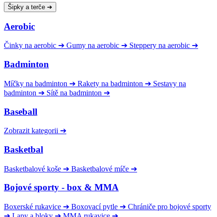
Šipky a terče
➔
Aerobic
Činky na aerobic
➔
Gumy na aerobic
➔
Steppery na aerobic
➔
Badminton
Míčky na badminton
➔
Rakety na badminton
➔
Sestavy na
badminton
➔
Sítě na badminton
➔
Baseball
Zobrazit kategorii
➔
Basketbal
Basketbalové koše
➔
Basketbalové míče
➔
Bojové sporty - box & MMA
Boxerské rukavice
➔
Boxovací pytle
➔
Chrániče pro bojové sporty
➔
Lapy a bloky
➔
MMA rukavice
➔