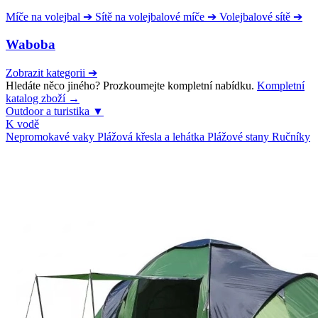
Míče na volejbal
➔
Sítě na volejbalové míče
➔
Volejbalové sítě
➔
Waboba
Zobrazit kategorii
➔
Hledáte něco jiného? Prozkoumejte kompletní nabídku.
Kompletní
katalog zboží →
Outdoor a turistika
▼
K vodě
Nepromokavé vaky
Plážová křesla a lehátka
Plážové stany
Ručníky