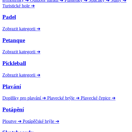
termohrnky
➔
Outdoor nářadí
➔
Pláštěnky
➔
Spacáky
➔
Stany
➔
Turistické hole
➔
Padel
Zobrazit kategorii
➔
Petanque
Zobrazit kategorii
➔
Pickleball
Zobrazit kategorii
➔
Plavání
Doplňky pro plavání
➔
Plavecké brýle
➔
Plavecké čepice
➔
Potápění
Ploutve
➔
Potápěčské brýle
➔