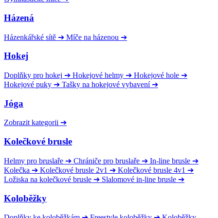
Házená
Házenkářské sítě
➔
Míče na házenou
➔
Hokej
Doplňky pro hokej
➔
Hokejové helmy
➔
Hokejové hole
➔
Hokejové puky
➔
Tašky na hokejové vybavení
➔
Jóga
Zobrazit kategorii
➔
Kolečkové brusle
Helmy pro bruslaře
➔
Chrániče pro bruslaře
➔
In-line brusle
➔
Kolečka
➔
Kolečkové brusle 2v1
➔
Kolečkové brusle 4v1
➔
Ložiska na kolečkové brusle
➔
Slalomové in-line brusle
➔
Koloběžky
Doplňky ke koloběžkám
➔
Freestyle koloběžky
➔
Koloběžky