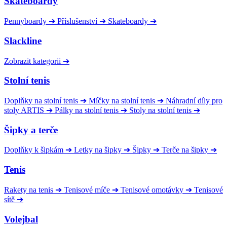
Skateboardy
Pennyboardy
➔
Příslušenství
➔
Skateboardy
➔
Slackline
Zobrazit kategorii
➔
Stolní tenis
Doplňky na stolní tenis
➔
Míčky na stolní tenis
➔
Náhradní díly pro
stoly ARTIS
➔
Pálky na stolní tenis
➔
Stoly na stolní tenis
➔
Šipky a terče
Doplňky k šipkám
➔
Letky na šipky
➔
Šipky
➔
Terče na šipky
➔
Tenis
Rakety na tenis
➔
Tenisové míče
➔
Tenisové omotávky
➔
Tenisové
sítě
➔
Volejbal