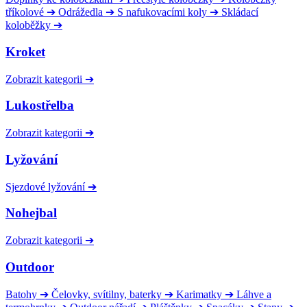
tříkolové
➔
Odrážedla
➔
S nafukovacími koly
➔
Skládací
koloběžky
➔
Kroket
Zobrazit kategorii
➔
Lukostřelba
Zobrazit kategorii
➔
Lyžování
Sjezdové lyžování
➔
Nohejbal
Zobrazit kategorii
➔
Outdoor
Batohy
➔
Čelovky, svítilny, baterky
➔
Karimatky
➔
Láhve a