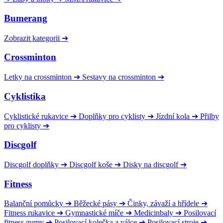
Bumerang
Zobrazit kategorii
➔
Crossminton
Letky na crossminton
➔
Sestavy na crossminton
➔
Cyklistika
Cyklistické rukavice
➔
Doplňky pro cyklisty
➔
Jízdní kola
➔
Přilby
pro cyklisty
➔
Discgolf
Discgolf doplňky
➔
Discgolf koše
➔
Disky na discgolf
➔
Fitness
Balanční pomůcky
➔
Běžecké pásy
➔
Činky, závaží a hřídele
➔
Fitness rukavice
➔
Gymnastické míče
➔
Medicinbaly
➔
Posilovací
fitness gumy
➔
Posilovací kolečka a válce
➔
Posilovací stroje
➔