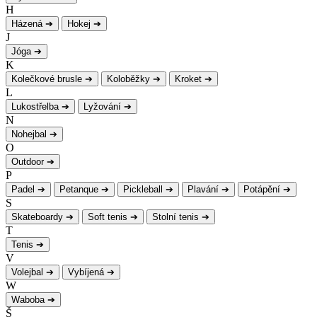
H
Házená
➔
Hokej
➔
J
Jóga
➔
K
Kolečkové brusle
➔
Koloběžky
➔
Kroket
➔
L
Lukostřelba
➔
Lyžování
➔
N
Nohejbal
➔
O
Outdoor
➔
P
Padel
➔
Petanque
➔
Pickleball
➔
Plavání
➔
Potápění
➔
S
Skateboardy
➔
Soft tenis
➔
Stolní tenis
➔
T
Tenis
➔
V
Volejbal
➔
Vybíjená
➔
W
Waboba
➔
Š