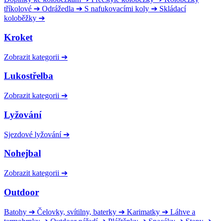
tříkolové
➔
Odrážedla
➔
S nafukovacími koly
➔
Skládací
koloběžky
➔
Kroket
Zobrazit kategorii
➔
Lukostřelba
Zobrazit kategorii
➔
Lyžování
Sjezdové lyžování
➔
Nohejbal
Zobrazit kategorii
➔
Outdoor
Batohy
➔
Čelovky, svítilny, baterky
➔
Karimatky
➔
Láhve a