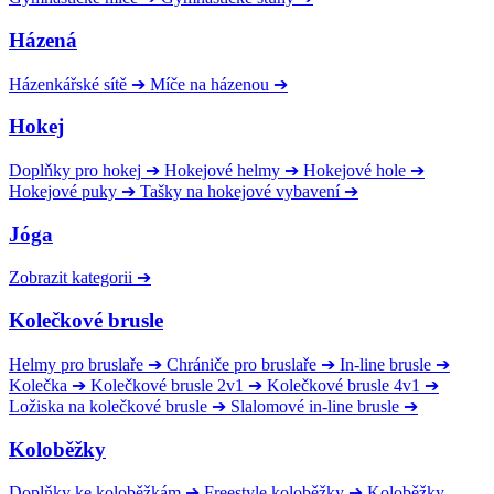
Házená
Házenkářské sítě
➔
Míče na házenou
➔
Hokej
Doplňky pro hokej
➔
Hokejové helmy
➔
Hokejové hole
➔
Hokejové puky
➔
Tašky na hokejové vybavení
➔
Jóga
Zobrazit kategorii
➔
Kolečkové brusle
Helmy pro bruslaře
➔
Chrániče pro bruslaře
➔
In-line brusle
➔
Kolečka
➔
Kolečkové brusle 2v1
➔
Kolečkové brusle 4v1
➔
Ložiska na kolečkové brusle
➔
Slalomové in-line brusle
➔
Koloběžky
Doplňky ke koloběžkám
➔
Freestyle koloběžky
➔
Koloběžky