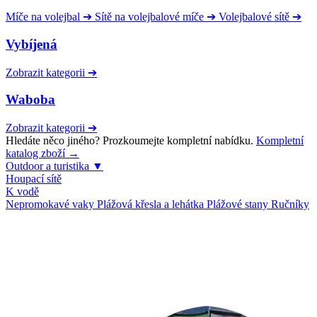
Míče na volejbal
➔
Sítě na volejbalové míče
➔
Volejbalové sítě
➔
Vybíjená
Zobrazit kategorii
➔
Waboba
Zobrazit kategorii
➔
Hledáte něco jiného? Prozkoumejte kompletní nabídku.
Kompletní
katalog zboží →
Outdoor a turistika
▼
Houpací sítě
K vodě
Nepromokavé vaky
Plážová křesla a lehátka
Plážové stany
Ručníky