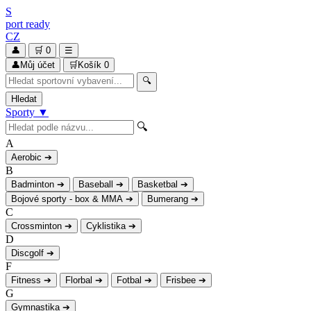
S
port
ready
CZ
👤
🛒
0
☰
👤
Můj účet
🛒
Košík
0
🔍
Hledat
Sporty
▼
🔍
A
Aerobic
➔
B
Badminton
➔
Baseball
➔
Basketbal
➔
Bojové sporty - box & MMA
➔
Bumerang
➔
C
Crossminton
➔
Cyklistika
➔
D
Discgolf
➔
F
Fitness
➔
Florbal
➔
Fotbal
➔
Frisbee
➔
G
Gymnastika
➔