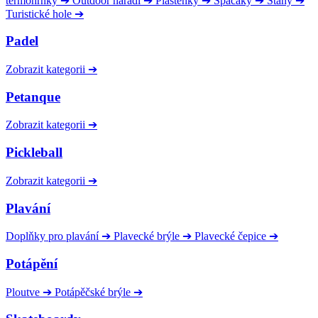
termohrnky
➔
Outdoor nářadí
➔
Pláštěnky
➔
Spacáky
➔
Stany
➔
Turistické hole
➔
Padel
Zobrazit kategorii
➔
Petanque
Zobrazit kategorii
➔
Pickleball
Zobrazit kategorii
➔
Plavání
Doplňky pro plavání
➔
Plavecké brýle
➔
Plavecké čepice
➔
Potápění
Ploutve
➔
Potápěčské brýle
➔