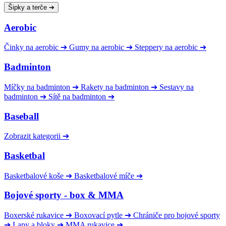
Šipky a terče
➔
Aerobic
Činky na aerobic
➔
Gumy na aerobic
➔
Steppery na aerobic
➔
Badminton
Míčky na badminton
➔
Rakety na badminton
➔
Sestavy na
badminton
➔
Sítě na badminton
➔
Baseball
Zobrazit kategorii
➔
Basketbal
Basketbalové koše
➔
Basketbalové míče
➔
Bojové sporty - box & MMA
Boxerské rukavice
➔
Boxovací pytle
➔
Chrániče pro bojové sporty
➔
Lapy a bloky
➔
MMA rukavice
➔