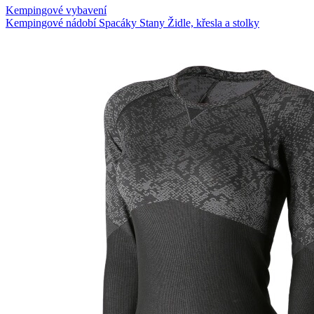
Kempingové vybavení
Kempingové nádobí
Spacáky
Stany
Židle, křesla a stolky