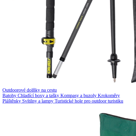
Outdoorové dolňky na cestu
Batohy
Chladící boxy a tašky
Kompasy a buzoly
Krokoměry
Pláštěnky
Svítilny a lampy
Turistické hole pro outdoor turistiku