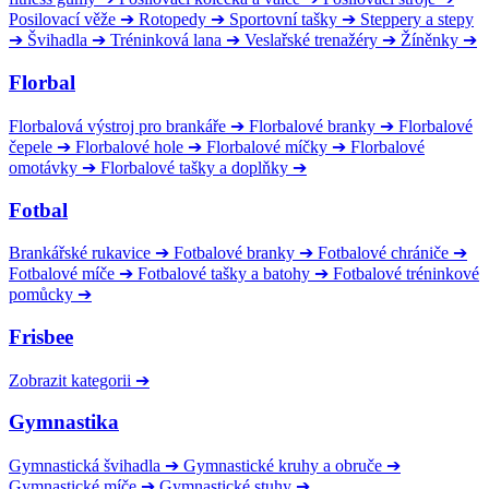
Posilovací věže
➔
Rotopedy
➔
Sportovní tašky
➔
Steppery a stepy
➔
Švihadla
➔
Tréninková lana
➔
Veslařské trenažéry
➔
Žíněnky
➔
Florbal
Florbalová výstroj pro brankáře
➔
Florbalové branky
➔
Florbalové
čepele
➔
Florbalové hole
➔
Florbalové míčky
➔
Florbalové
omotávky
➔
Florbalové tašky a doplňky
➔
Fotbal
Brankářské rukavice
➔
Fotbalové branky
➔
Fotbalové chrániče
➔
Fotbalové míče
➔
Fotbalové tašky a batohy
➔
Fotbalové tréninkové
pomůcky
➔
Frisbee
Zobrazit kategorii
➔
Gymnastika
Gymnastická švihadla
➔
Gymnastické kruhy a obruče
➔
Gymnastické míče
➔
Gymnastické stuhy
➔