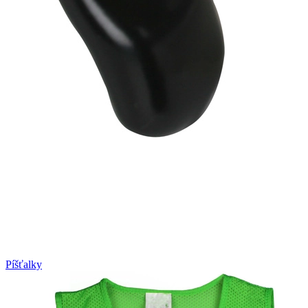
Píšťalky