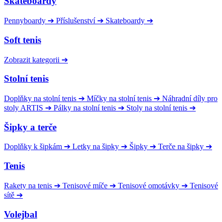
Skateboardy
Pennyboardy
➔
Příslušenství
➔
Skateboardy
➔
Soft tenis
Zobrazit kategorii
➔
Stolní tenis
Doplňky na stolní tenis
➔
Míčky na stolní tenis
➔
Náhradní díly pro
stoly ARTIS
➔
Pálky na stolní tenis
➔
Stoly na stolní tenis
➔
Šipky a terče
Doplňky k šipkám
➔
Letky na šipky
➔
Šipky
➔
Terče na šipky
➔
Tenis
Rakety na tenis
➔
Tenisové míče
➔
Tenisové omotávky
➔
Tenisové
sítě
➔
Volejbal