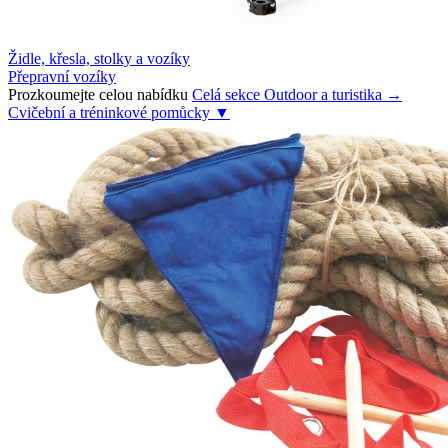
Židle, křesla, stolky a vozíky
Přepravní vozíky
Prozkoumejte celou nabídku
Celá sekce Outdoor a turistika →
Cvičební a tréninkové pomůcky
▼