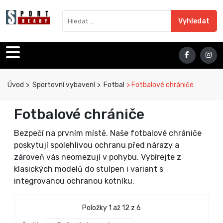
Sport Ready
Vyhledat výraz
Vyhledat
Úvod
Sportovní vybavení
Fotbal
Fotbalové chrániče
Fotbalové chrániče
Bezpečí na prvním místě. Naše fotbalové chrániče
poskytují spolehlivou ochranu před nárazy a
zároveň vás neomezují v pohybu. Vybírejte z
klasických modelů do stulpen i variant s
integrovanou ochranou kotníku.
Položky 1 až 12 z 6