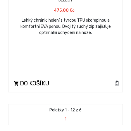
SELECT
475,00 Kč
Lehký chránič holení s tvrdou TPU skořepinou a
komfortní EVA pěnou. Dvojitý suchý zip zajišťuje
optimální uchycení na noze.
DO KOŠÍKU
Položky 1 - 12 z 6
1